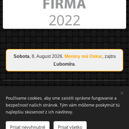
Sobota
, 8. August 2026.
Meniny má
Oskar
, zajtra
Ľubomíra
.
Cookies
Používame cookies, aby sme zaistili správne fungovanie a
bezpečnosť našich stránok. Tým vám môžeme poskytnúť tú
Jazyky
najlepšiu skúsenosť z ich návštevy.
Slovenčina
Čeština
Mena
Prijať nevyhnutné
Prijať všetko