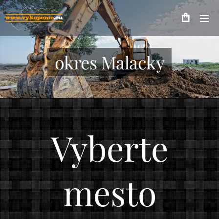
okres Malacky
Vyberte
mesto