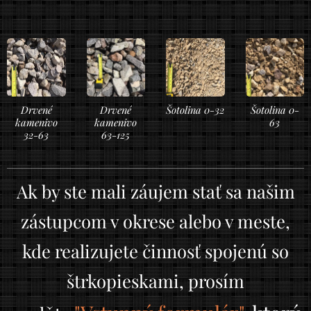
Drvené
Drvené
Šotolina 0-32
Šotolina 0-
kamenivo
kamenivo
63
32-63
63-125
Ak by ste mali záujem stať sa našim
zástupcom v okrese alebo v meste,
kde realizujete činnosť spojenú so
štrkopieskami, prosím