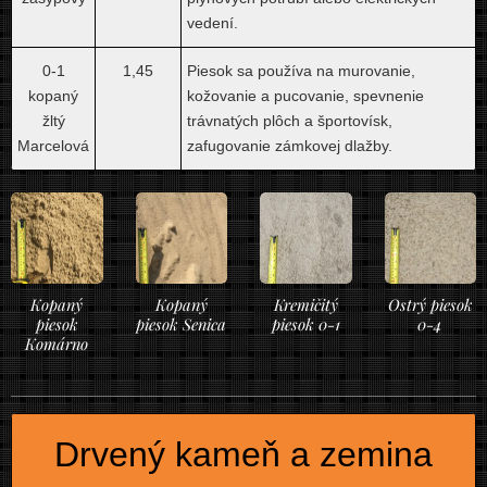
vedení.
0-1
1,45
Piesok sa používa na murovanie,
kopaný
kožovanie a pucovanie, spevnenie
žltý
trávnatých plôch a športovísk,
Marcelová
zafugovanie zámkovej dlažby.
Kopaný
Kopaný
Kremičitý
Ostrý piesok
piesok
piesok Senica
piesok 0-1
0-4
Komárno
Drvený kameň a zemina