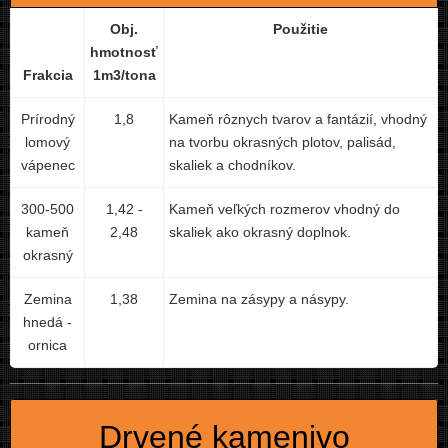
Obj.
Použitie
hmotnosť
Frakcia
1m3/tona
Prírodný
1,8
Kameň rôznych tvarov a fantázií, vhodný
lomový
na tvorbu okrasných plotov, palisád,
vápenec
skaliek a chodníkov.
300-500
1,42 -
Kameň veľkých rozmerov vhodný do
kameň
2,48
skaliek ako okrasný doplnok.
okrasný
Zemina
1,38
Zemina na zásypy a násypy.
hnedá -
ornica
Drvené kamenivo