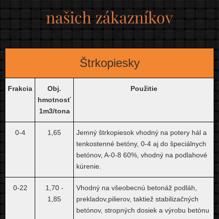
našich zákazníkov
Štrkopiesky
Frakcia
Obj.
Použitie
hmotnosť
1m3/tona
0-4
1,65
Jemný štrkopiesok vhodný na potery hál a
tenkostenné betóny, 0-4 aj do špeciálnych
betónov, A-0-8 60%, vhodný na podlahové
kúrenie.
0-22
1,70 -
Vhodný na všeobecnú betonáž podláh,
1,85
prekladov,pilierov, taktiež stabilizačných
betónov, stropných dosiek a výrobu betónu