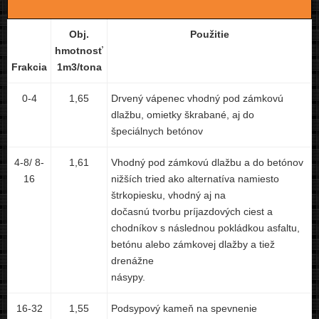
Obj.
Použitie
hmotnosť
Frakcia
1m3/tona
0-4
1,65
Drvený vápenec vhodný pod zámkovú
dlažbu, omietky škrabané, aj do
špeciálnych betónov
4-8/ 8-
1,61
Vhodný pod zámkovú dlažbu a do betónov
16
nižších tried ako alternatíva namiesto
štrkopiesku, vhodný aj na
dočasnú tvorbu príjazdových ciest a
chodníkov s následnou pokládkou asfaltu,
betónu alebo zámkovej dlažby a tiež
drenážne
násypy.
16-32
1,55
Podsypový kameň na spevnenie