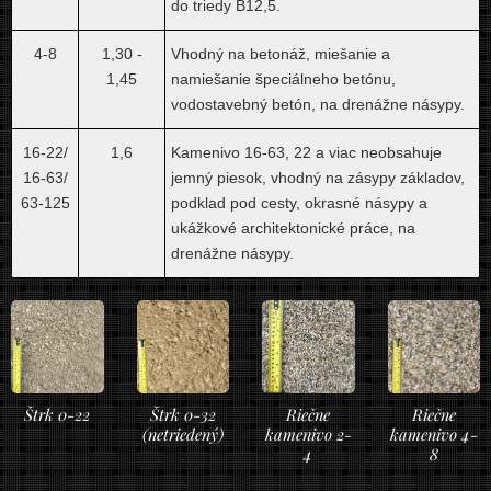
do triedy B12,5.
4-8
1,30 -
Vhodný na betonáž, miešanie a
1,45
namiešanie špeciálneho betónu,
vodostavebný betón, na drenážne násypy.
16-22/
1,6
Kamenivo 16-63, 22 a viac neobsahuje
16-63/
jemný piesok, vhodný na zásypy základov,
63-125
podklad pod cesty, okrasné násypy a
ukážkové architektonické práce, na
drenážne násypy.
Štrk 0-22
Štrk 0-32
Riečne
Riečne
(netriedený)
kamenivo 2-
kamenivo 4-
4
8