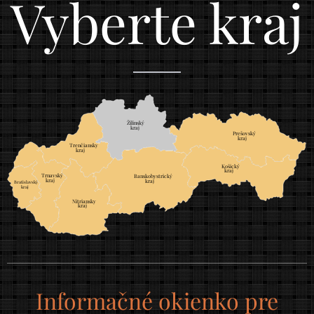
Vyberte kraj
Žilinský
	
kraj
Prešovský
	
kraj
Trenčiansky
	
kraj
Košický
	
kraj
Trnavský
	
Banskobystrický
	
kraj
kraj
Bratislavský
		
kraj
		
Nitriansky
	
kraj
Informačné okienko pre