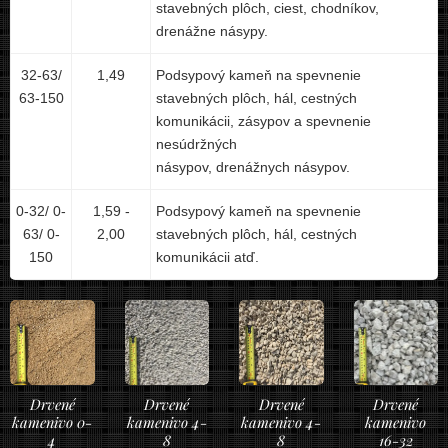
stavebných plôch, ciest, chodníkov,
drenážne násypy.
32-63/
1,49
Podsypový kameň na spevnenie
63-150
stavebných plôch, hál, cestných
komunikácii, zásypov a spevnenie
nesúdržných
násypov, drenážnych násypov.
0-32/ 0-
1,59 -
Podsypový kameň na spevnenie
63/ 0-
2,00
stavebných plôch, hál, cestných
150
komunikácii atď.
Drvené
Drvené
Drvené
Drvené
kamenivo 0-
kamenivo 4-
kamenivo 4-
kamenivo
4
8
8
16-32