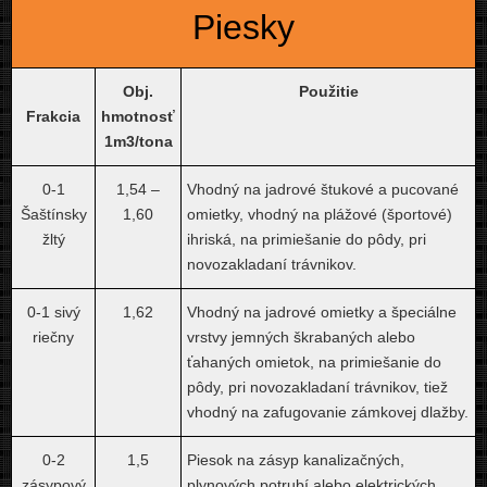
Piesky
Obj.
Použitie
Frakcia
hmotnosť
1m3/tona
0-1
1,54 –
Vhodný na jadrové štukové a pucované
Šaštínsky
1,60
omietky, vhodný na plážové (športové)
žltý
ihriská, na primiešanie do pôdy, pri
novozakladaní trávnikov.
0-1 sivý
1,62
Vhodný na jadrové omietky a špeciálne
riečny
vrstvy jemných škrabaných alebo
ťahaných omietok, na primiešanie do
pôdy, pri novozakladaní trávnikov, tiež
vhodný na zafugovanie zámkovej dlažby.
0-2
1,5
Piesok na zásyp kanalizačných,
zásypový
plynových potrubí alebo elektrických