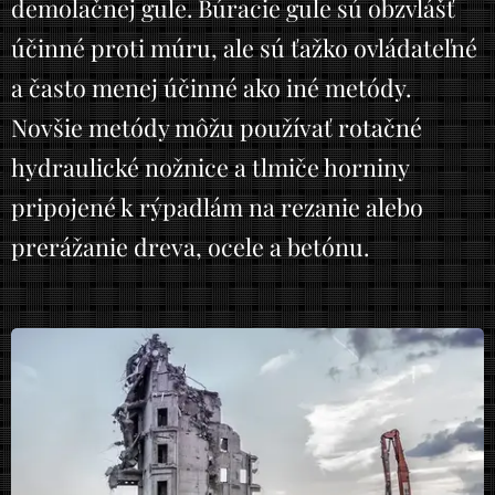
demolačnej gule. Búracie gule sú obzvlášť
účinné proti múru, ale sú ťažko ovládateľné
a často menej účinné ako iné metódy.
Novšie metódy môžu používať rotačné
hydraulické nožnice a tlmiče horniny
pripojené k rýpadlám na rezanie alebo
prerážanie dreva, ocele a betónu.