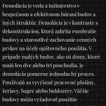
Demolácia je veda a inžinierstvo v
bezpečnom a efektívnom búraní budov a
iných štruktúr. Demolácia je v kontraste s
dekonštrukciou, ktorá zahŕňa rozobratie
budovy a starostlivé zachovanie cenných
prvkov na účely opätovného použitia. V
prípade malých budov, ako sú domy, ktoré
majú len dve alebo tri poschodia, je
demolácia pomerne jednoduchý proces.
Používajú sa vyvýšené pracovné plošiny,
žeriavy, bagre alebo buldozéry. Väčšie
budovy môžu vyžadovať použitie