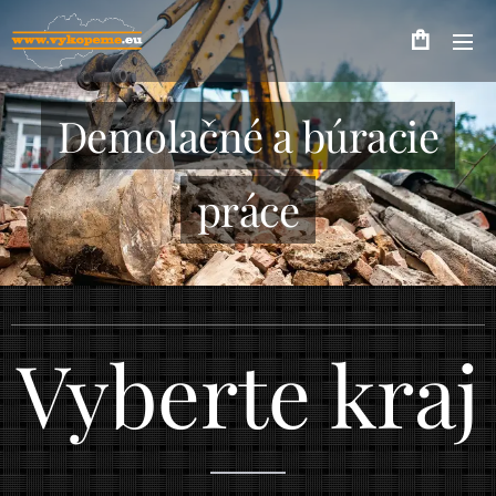
Demolačné a búracie
práce
Vyberte kraj