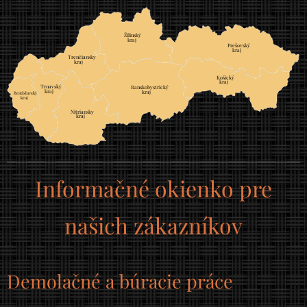
Žilinský
	
kraj
Prešovský
	
kraj
Trenčiansky
	
kraj
Košický
	
kraj
Trnavský
	
Banskobystrický
	
kraj
kraj
Bratislavský
		
kraj
		
Nitriansky
	
kraj
Informačné okienko pre
našich zákazníkov
Demolačné a búracie práce