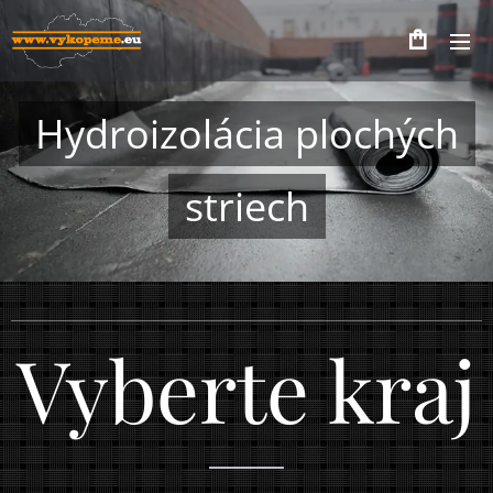
Hydroizolácia plochých
striech
Vyberte kraj