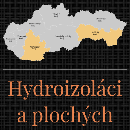
Žilinský
	
kraj
Prešovský
	
kraj
Trenčiansky
	
kraj
Košický
	
kraj
Trnavský
	
Banskobystrický
	
kraj
kraj
Bratislavský
		
kraj
		
Nitriansky
	
kraj
Hydroizoláci
a plochých