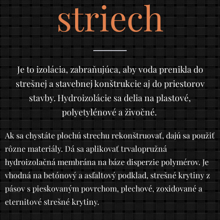
striech
Je to izolácia, zabraňujúca, aby voda prenikla do
strešnej a stavebnej konštrukcie aj do priestorov
stavby. Hydroizolácie sa delia na plastové,
polyetylénové a živočné.
Ak sa chystáte plochú strechu rekonštruovať, dajú sa použiť
rôzne materiály. Dá sa aplikovať trvalopružná
hydroizolačná membrána na báze disperzie polymérov. Je
vhodná na betónový a asfaltový podklad, strešné krytiny z
pásov s pieskovaným povrchom, plechové, zoxidované a
eternitové strešné krytiny.