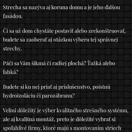
Strecha sa nazýva aj koruna domu a je jeho ďalšou
fasádou.
Či sa už dom chystáte postaviť alebo zrekonštruovať,
budete sa zaoberať aj otázkou výberu tej správnej
strechy.
Páči sa Vám šikmá či radšej plochá? Ťažká alebo
ľahká?
Budete si ku nej priať aj príslušenstvo, poistnú
hydroizoláciu či parozábranu?
Veľmi dôležitý je výber kvalitného strešného systému,
ale aj kvalitná montáž, preto je dôležité vybrať si
spoľahlivé firmy, ktoré majú s montovaním striech