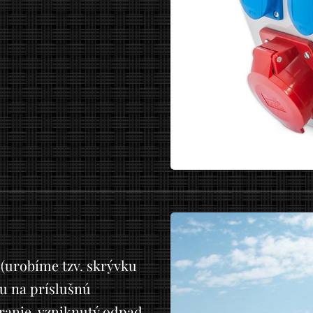
(urobíme tzv. skrývku
ju na príslušnú
úranie, vzniknutý odpad