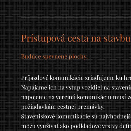
Prístupová cesta na stavbu
Budúce spevnené plochy.
Príjazdové komunikácie zriaďujeme ku h
Napájame ich na vstup vozidiel na stavenis
napojenie na verejnú komunikáciu musí 
požiadavkám cestnej premávky.
Staveniskové komunikácie sú najvhodnejši
môžu využívať ako podkladové vrstvy defi