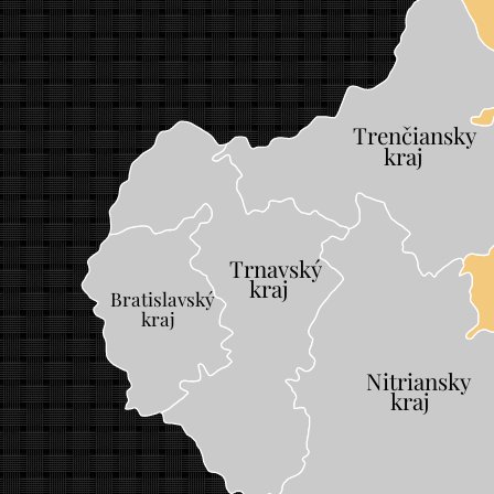
Trenčiansky
	
kraj
Trnavský
	
kraj
Bratislavský
		
kraj
		
Nitriansky
	
kraj