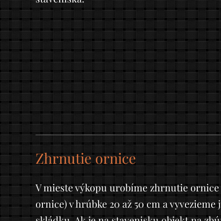
Zhrnutie ornice
V mieste výkopu urobíme zhrnutie ornice 
ornice) v hrúbke 20 až 50 cm a vyvezieme 
skládku. Ak je na stavenisku objekt na zb