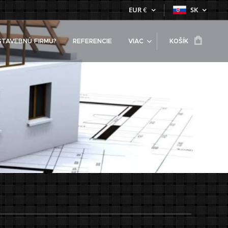
EUR
€
SK
STAVEBNÚ FIRMU?
REFERENCIE
VIAC
KOŠÍK