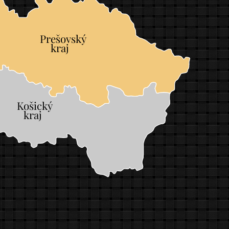
Prešovský
	
kraj
Košický
	
kraj