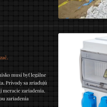
zač.
nisko musí byť legálne
. Prívody sa zriaďujú
aj meracie zariadenia.
ťou zariadenia