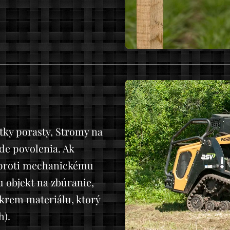
etky porasty, Stromy na
de povolenia. Ak
h proti mechanickému
 objekt na zbúranie,
krem materiálu, ktorý
h).