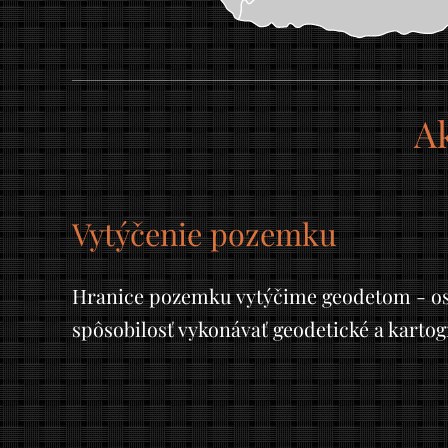
Ak
Vytýčenie pozemku
Hranice pozemku vytýčime geodetom - os
spôsobilosť vykonávať geodetické a kartogr