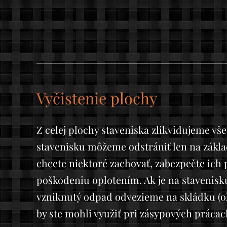
Vyčistenie plochy
Z celej plochy staveniska zlikvidujeme vš
stavenisku môžeme odstrániť len na zákla
chcete niektoré zachovať, zabezpečte ic
poškodeniu oplotením. Ak je na stavenisku
vzniknutý odpad odvezieme na skládku (o
by ste mohli využiť pri zásypových prácac