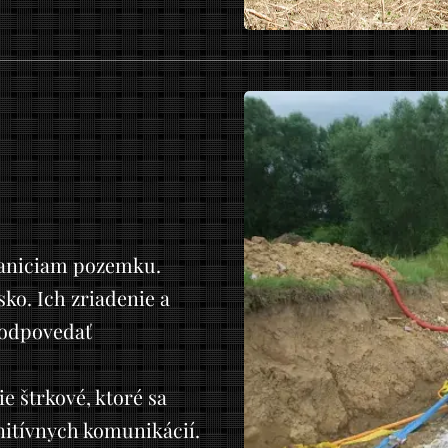
raniciam pozemku.
ko. Ich zriadenie a
zodpovedať
e štrkové, ktoré sa
nitívnych komunikácií.