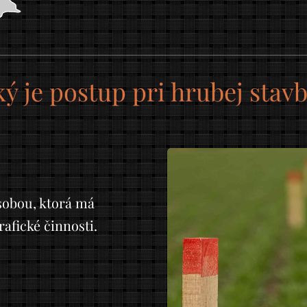
ý je postup pri hrubej stav
obou, ktorá má
afické činnosti.