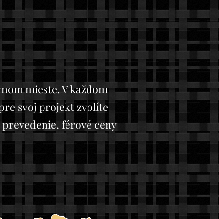
rávnom mieste. V každom
re svoj projekt zvolíte
 prevedenie, férové ceny