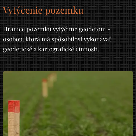
Vytýčenie pozemku
Hranice pozemku vytýčime geodetom -
osobou, ktorá má spôsobilosť vykonávať
geodetické a kartografické činnosti.