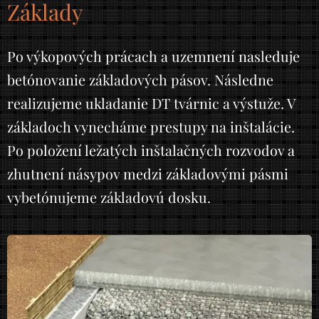
Základy
Po výkopových prácach a uzemnení nasleduje
betónovanie základových pásov. Následne
realizujeme ukladanie DT tvárnic a výstuže. V
základoch vynecháme prestupy na inštalácie.
Po položení ležatých inštalačných rozvodov a
zhutnení násypov medzi základovými pásmi
vybetónujeme základovú dosku.