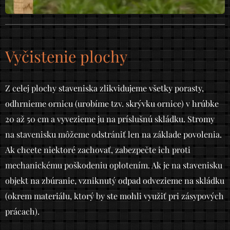
Vyčistenie plochy
Z celej plochy staveniska zlikvidujeme všetky porasty,
odhrnieme ornicu (urobíme tzv. skrývku ornice) v hrúbke
20 až 50 cm a vyvezieme ju na príslušnú skládku. Stromy
na stavenisku môžeme odstrániť len na základe povolenia.
Ak chcete niektoré zachovať, zabezpečte ich proti
mechanickému poškodeniu oplotením. Ak je na stavenisku
objekt na zbúranie, vzniknutý odpad odvezieme na skládku
(okrem materiálu, ktorý by ste mohli využiť pri zásypových
prácach).