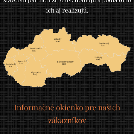
ich aj realizujú.
Žilinský
	
kraj
Prešovský
	
kraj
Trenčiansky
	
kraj
Košický
	
kraj
Trnavský
	
Banskobystrický
	
kraj
kraj
Bratislavský
		
kraj
		
Nitriansky
	
kraj
Informačné okienko pre našich
zákazníkov