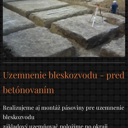
Uzemnenie bleskozvodu - pred
betónovaním
Realizujeme aj montáž pásoviny pre uzemnenie
bleskozvodu
základový uzemňovač položíme po okraji