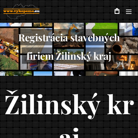
Registrácia stavebných
firiem Žilinský kraj
Žilinský
kr
aj