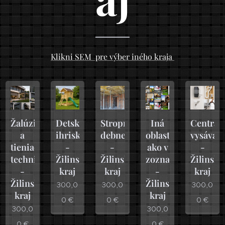
Klikni SEM pre výber iného kraja
Žalúzie
Detské
Stropné
Iná
Centrál
a
ihriská
debnenie
oblasť
vysávač
tieniaca
-
-
ako v
-
technika
Žilinský
Žilinský
zozname
Žilinský
-
kraj
kraj
-
kraj
Žilinský
Žilinský
300,0
300,0
300,0
kraj
kraj
0
€
0
€
0
€
300,0
300,0
0
€
0
€