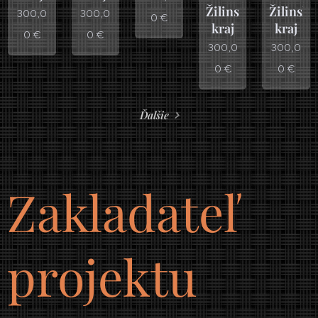
Žilinský
Žilinský
300,0
300,0
0
€
kraj
kraj
0
€
0
€
300,0
300,0
0
€
0
€
Ďalšie
Zakladateľ
projektu