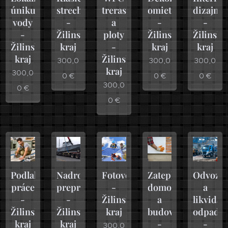
úniku
strechy
trerasy
omietky
dizajn
vody
-
a
-
-
-
Žilinský
ploty
Žilinský
Žilinský
Žilinský
kraj
-
kraj
kraj
kraj
Žilinský
300,0
300,0
300,0
kraj
300,0
0
€
0
€
0
€
300,0
0
€
0
€
Podlahárske
Nadrozmerná
Fotovoltika
Zateplenie
Odvoz
práce
preprava
-
domov
a
-
-
Žilinský
a
likvidác
Žilinský
Žilinský
kraj
budov
odpadu
kraj
kraj
-
-
300,0