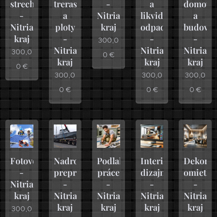
strechy
trerasy
-
a
domov
-
a
Nitriansky
likvidácia
a
Nitriansky
ploty
kraj
odpadu
budov
kraj
-
-
-
300,0
Nitriansky
Nitriansky
Nitrian
300,0
0
€
kraj
kraj
kraj
0
€
300,0
300,0
300,0
0
€
0
€
0
€
Fotovoltika
Nadrozmerná
Podlahárske
Interierový
Dekorat
-
preprava
práce
dizajn
omietky
Nitriansky
-
-
-
-
kraj
Nitriansky
Nitriansky
Nitriansky
Nitrian
kraj
kraj
kraj
kraj
300,0