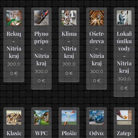
Rekuperácie
Plynové
Klimatizácie
Ošetrenie
Lokalizá
-
prípojky
-
dreva
úniku
Nitriansky
-
Nitriansky
-
vody
kraj
Nitriansky
kraj
Nitriansky
-
kraj
kraj
Nitrian
300,0
300,0
kraj
300,0
300,0
0
€
0
€
300,0
0
€
0
€
0
€
Klasické
WPC
Plošiny
Odvoz
Zateple