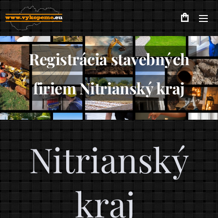
Registrácia stavebných
firiem Nitrianský kraj
Nitrianský
kraj