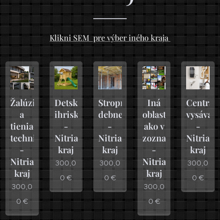
Klikni SEM pre výber iného kraja
Žalúzie
Detské
Stropné
Iná
Centrál
a
ihriská
debnenie
oblasť
vysávač
tieniaca
-
-
ako v
-
technika
Nitriansky
Nitriansky
zozname
Nitrian
-
kraj
kraj
-
kraj
Nitriansky
Nitriansky
300,0
300,0
300,0
kraj
kraj
0
€
0
€
0
€
300,0
300,0
0
€
0
€