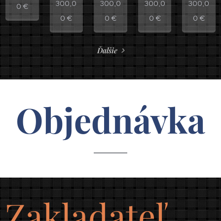
300,0
300,0
300,0
300,0
0
€
0
€
0
€
0
€
0
€
Ďalšie
Objednávka
Zakladateľ