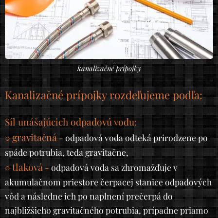
kanalizačné prípojky
Kanalizačné prípojky rozdeľujeme podľa:
Síl unášajúcich odpadovú vodu:
gravitačná
○
-
odpadová voda odteká prirodzene po
spáde potrubia, teda gravitačne,
tlaková
○
-
odpadová voda sa zhromažďuje v
akumulačnom priestore čerpacej stanice odpadových
vôd a následne ich po naplnení prečerpá do
najbližšieho gravitačného potrubia, prípadne priamo