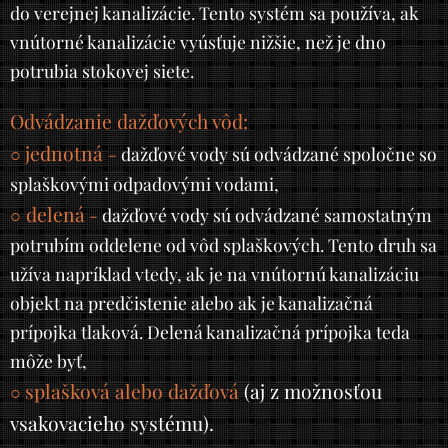
do verejnej kanalizácie. Tento systém sa používa, ak
vnútorné kanalizácie vyúsťuje nižšie, než je dno
potrubia stokovej siete.
Odvádzanie dažďových vôd:
jednotná
○
-
dažďové vody sú odvádzané spoločne so
splaškovými odpadovými vodami,
delená
○
-
dažďové vody sú odvádzané samostatným
potrubím oddelene od vôd splaškových. Tento druh sa
užíva napríklad vtedy, ak je na vnútornú kanalizáciu
objekt na predčistenie alebo ak je kanalizačná
prípojka tlaková. Delená kanalizačná prípojka teda
môže byť,
splašková alebo dažďová
(aj z možnosťou
○
vsakovacieho systému).