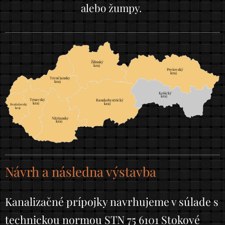
alebo žumpy.
Žilinský
	
kraj
Prešovský
	
kraj
Trenčiansky
	
kraj
Košický
	
kraj
Trnavský
	
Banskobystrický
	
kraj
kraj
Bratislavský
		
kraj
		
Nitriansky
	
kraj
Návrh a následna výstavba
Kanalizačné prípojky navrhujeme v súlade s
technickou normou STN 75 6101 Stokové