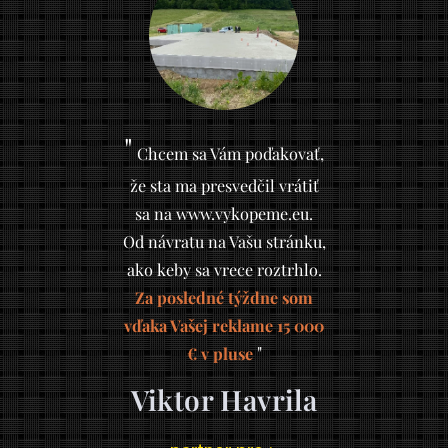
"
Chcem sa Vám poďakovať,
že sta ma presvedčil vrátiť
sa na www.vykopeme.eu.
Od návratu na Vašu stránku,
ako keby sa vrece roztrhlo.
Za posledné týždne som
vďaka Vašej reklame 15 000
"
€ v pluse
Viktor Havrila