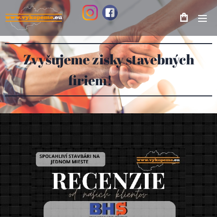
Zvyšujeme zisky stavebných
firiem! 💼🚀