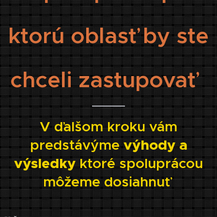
ktorú oblasť by ste
chceli zastupovať
V ďalšom kroku vám
predstávýme
výhody a
výsledky
ktoré spoluprácou
môžeme dosiahnuť