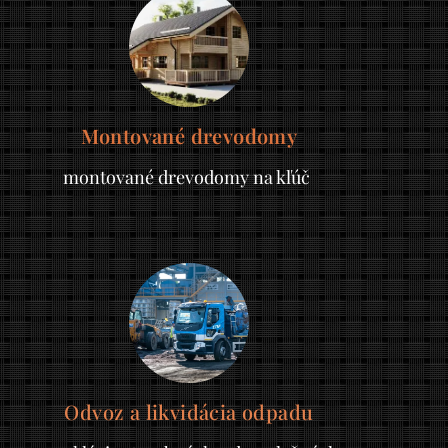
Montované drevodomy
montované drevodomy na kľúč
Odvoz a likvidácia odpadu