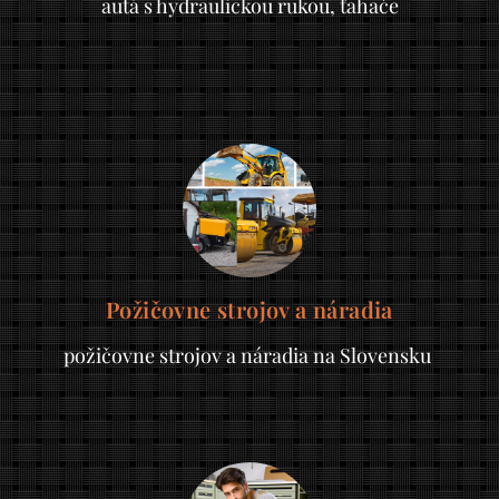
autá s hydraulickou rukou, ťahače
Požičovne strojov a náradia
požičovne strojov a náradia na Slovensku