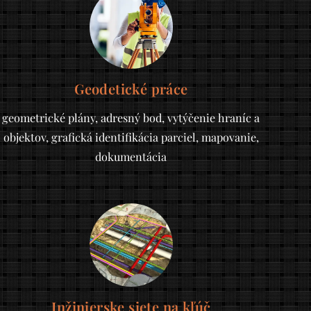
Geodetické práce
geometrické plány, adresný bod, vytýčenie hraníc a
objektov, grafická identifikácia parciel, mapovanie,
dokumentácia
Inžinierske siete na kľúč