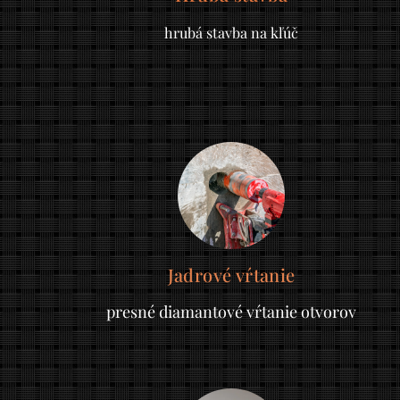
hrubá stavba na kľúč
Jadrové vŕtanie
presné diamantové vŕtanie otvorov