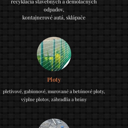
recyklácia stavebných a demolačných
odpadov,
kontajnerové autá, sklápače
Ploty
pletivové, gabionové, murované a betónové ploty,
výplne plotov, zábradlia a brány