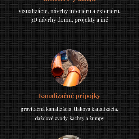
vizualizácie, návrhy interiéru a exteriéru,
3D návrhy domu, projekty a iné
Kanalizačné prípojky
gravitačná kanalizácia, tlaková kanalizácia,
dažďové zvody, šachty a žumpy