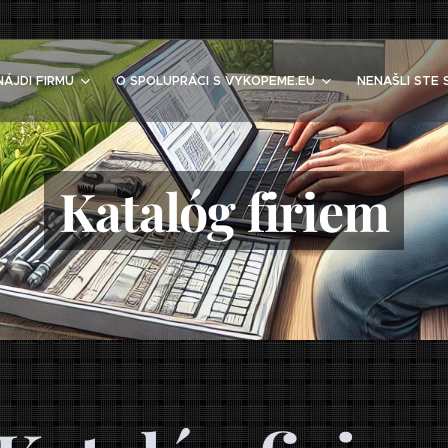
NÁJDI FIRMU
O SPOLUPRÁCI S VYKOPEME.EU
NENAŠLI STE 
Katalóg firiem