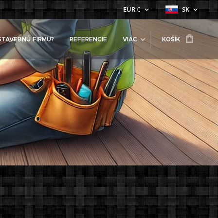
EUR
€
SK
STAVEBNÚ FIRMU?
REFERENCIE
VIAC
KOŠÍK