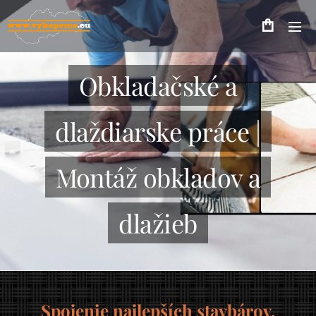
Obkladačské a
dlaždiarske práce |
Montáž obkladov a
dlažieb
Spojenie najlepších stavbárov,