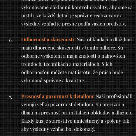
vykonávame dôkladnú kontrolu kvality, aby sme sa
uistili, že každý detail je správne realizovaný a
výsledný vzhľad je presne podľa vašich predstáv.
Odbornosť a skúsenosti
:
Naši obkladači a dlaždiari
majú dlhoročné skúsenosti v tomto odbore. Sú
odborne vyškolení a majú znalosti o najnovších
trendoch, technikách a materiáloch. S ich
odbornosťou môžete mať istotu, že práca bude
vykonaná správne a kvalitne.
Presnosť a pozornosť k detailom
:
Naši profesionáli
venujú veľkú pozornosť detailom. Sú precízni a
dbajú na presnosť pri inštalácii obkladov a dlažieb.
Každý kus je starostlivo umiestnený a spojený tak,
aby výsledný vzhľad bol dokonalý.