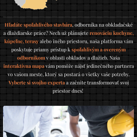
Hľadáte spoľahlivého stavbára
, odborníka na obkladačské
a dlaždiarske práce? Nech už plánujete
renováciu kuchyne,
kúpeľne, terasy
alebo iného priestoru, naša platforma vám
poskytuje priamy prístup k
spoľahlivým a overeným
odborníkom
v oblasti obkladov a dlažieb. Naša
interaktívna mapa
vám pomôže nájsť jedinečného partnera
vo vašom meste, ktorý sa postará o všetky vaše potreby.
Vyberte si svojho expert
a
a začnite transformovať svoj
priestor dnes!