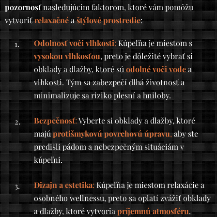
pozornosť
nasledujúcim faktorom, ktoré vám pomôžu
vytvoriť
relaxačné
a
štýlové
prostredie
:
Odolnosť voči vlhkosti
:
Kúpeľňa je miestom s
vysokou vlhkosťou
, preto je dôležité vybrať si
obklady a dlažby, ktoré sú
odolné voči vode
a
vlhkosti. Tým sa zabezpečí dlhá životnosť a
minimalizuje sa riziko plesní a hniloby.
Bezpečnosť
:
Vyberte si obklady a dlažby, ktoré
majú
protišmykovú povrchovú úpravu
,
aby ste
predišli pádom a nebezpečným situáciám v
kúpeľni.
Dizajn a estetika
:
Kúpeľňa je miestom relaxácie a
osobného wellnessu, preto sa oplatí zvážiť obklady
a dlažby, ktoré vytvoria
príjemnú atmosféru
.