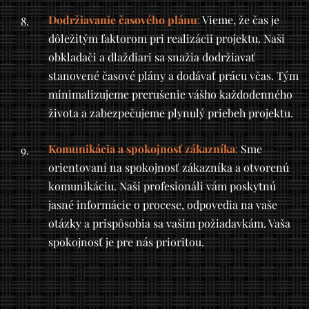
Dodržiavanie časového plánu
:
Vieme, že čas je
dôležitým faktorom pri realizácii projektu. Naši
obkladači a dlaždiari sa snažia dodržiavať
stanovené časové plány a dodávať prácu včas. Tým
minimalizujeme prerušenie vášho každodenného
života a zabezpečujeme plynulý priebeh projektu.
Komunikácia a spokojnosť zákazníka
:
Sme
orientovaní na spokojnosť zákazníka a otvorenú
komunikáciu. Naši profesionáli vám poskytnú
jasné informácie o procese, odpovedia na vaše
otázky a prispôsobia sa vašim požiadavkám. Vaša
spokojnosť je pre nás prioritou.