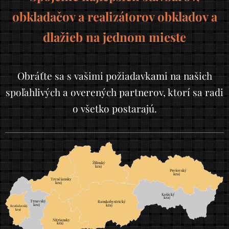
obkladačov a realizátorov obkladov a
dlažieb na jednom mieste
Obráťte sa s vašimi požiadavkami na našich
spoľahlivých a overených partnerov, ktorí sa radi
o všetko postarajú.
Žilinský
	
kraj
Prešovský
	
kraj
Trenčiansky
	
kraj
Košický
	
kraj
Trnavský
	
Banskobystrický
	
kraj
kraj
Bratislavský
		
kraj
		
Nitriansky
	
kraj