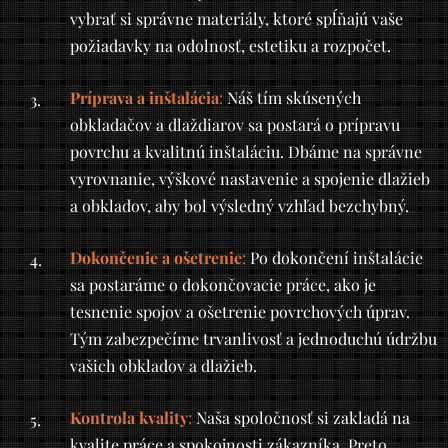
vybrať si správne materiály, ktoré spĺňajú vaše
požiadavky na odolnosť, estetiku a rozpočet.
Príprava a inštalácia
:
Náš tím skúsených
obkladačov a dlaždiarov sa postará o prípravu
povrchu a kvalitnú inštaláciu. Dbáme na správne
vyrovnanie, výškové nastavenie a spojenie dlažieb
a obkladov, aby bol výsledný vzhľad bezchybný.
Dokončenie a ošetrenie
:
Po dokončení inštalácie
sa postaráme o dokončovacie práce, ako je
tesnenie spojov a ošetrenie povrchových úprav.
Tým zabezpečíme trvanlivosť a jednoduchú údržbu
vašich obkladov a dlažieb.
Kontrola kvality
:
Naša spoločnosť si zakladá na
kvalite práce a spokojnosti zákazníka. Preto