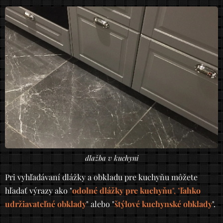
dlažba v kuchyni
Pri vyhľadávaní dlážky a obkladu pre kuchyňu môžete
hľadať výrazy ako "
odolné dlážky pre kuchyňu
", "
ľahko
udržiavateľné obklady
" alebo "
štýlové kuchynské obklady
".