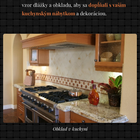
vzor dlážky a obkladu, aby sa
dopĺňali s vaším
kuchynským nábytkom
a dekoráciou.
Obklad v kuchyni