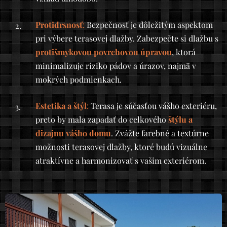
Protidrsnosť
:
Bezpečnosť je dôležitým aspektom
pri výbere terasovej dlažby. Zabezpečte si dlažbu s
protišmykovou povrchovou úpravou
, ktorá
minimalizuje riziko pádov a úrazov, najmä v
mokrých podmienkach.
Estetika a štýl
:
Terasa je súčasťou vášho exteriéru,
preto by mala zapadať do celkového
štýlu a
dizajnu vášho domu
. Zvážte farebné a textúrne
možnosti terasovej dlažby, ktoré budú vizuálne
atraktívne a harmonizovať s vašim exteriérom.