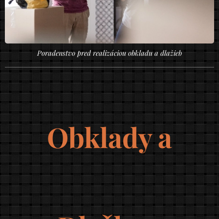
Poradenstvo pred realizáciou obkladu a dlažieb
Obklady a