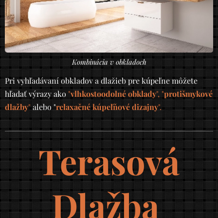
Kombinácia v obkladoch
Pri vyhľadávaní obkladov a dlažieb pre kúpeľne môžete
hľadať výrazy ako
"
vlhkostoodolné obklady
", "
protišmykové
dlažby
"
alebo "
relaxačné kúpeľňové dizajny
".
Terasová
Dlažba