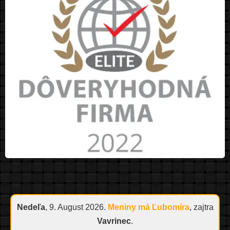
Nedeľa
, 9. August 2026.
Meniny má
Ľubomíra
, zajtra
Vavrinec
.