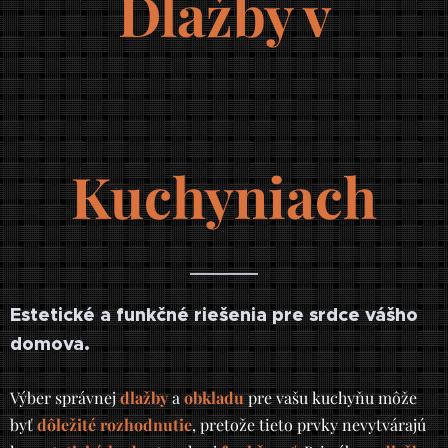
Dlažby v
Kuchyniach
Estetické a funkčné riešenia pre srdce vášho
domova.
Výber správnej
dlažby
a
obkladu
pre vašu kuchyňu môže
byť
dôležité rozhodnutie
, pretože tieto prvky nevytvárajú