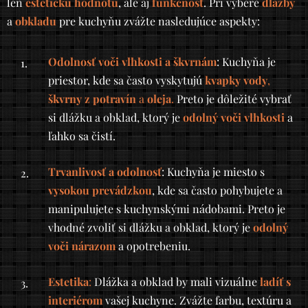
len
estetickú hodnotu
, ale aj
funkčnosť
. Pri výbere
dlažby
a
obkladu
pre kuchyňu zvážte nasledujúce aspekty:
Odolnosť voči vlhkosti a škvrnám
: Kuchyňa je
priestor, kde sa často vyskytujú
kvapky vody
,
škvrny z potravín
a
oleja
.
Preto je dôležité vybrať
si dlážku a obklad, ktorý je
odolný voči vlhkosti
a
ľahko sa čistí.
Trvanlivosť a odolnosť
: Kuchyňa je miesto s
vysokou prevádzkou
, kde sa často pohybujete a
manipulujete s kuchynskými nádobami. Preto je
vhodné zvoliť si dlážku a obklad, ktorý je
odolný
voči nárazom
a opotrebeniu.
Estetika
:
Dlážka a obklad by mali vizuálne
ladíť s
interiérom
vašej kuchyne. Zvážte farbu, textúru a