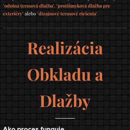
"
odolná terasová dlažba
", "
protišmyková dlažba pre
exteriéry
"
alebo
"
dizajnové terasové riešenia
".
Realizácia
Obkladu a
Dlažby
Ako proces funguje.