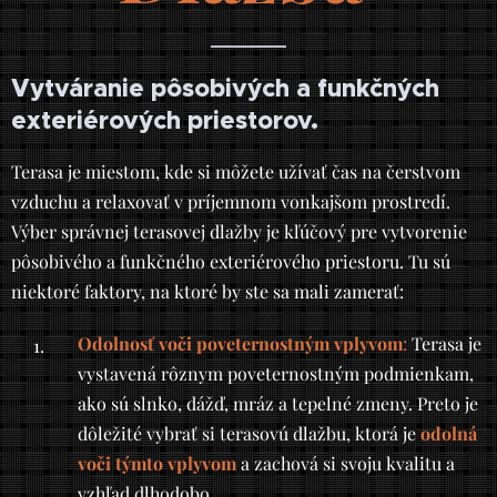
Vytváranie pôsobivých a funkčných
exteriérových priestorov.
Terasa je miestom, kde si môžete užívať čas na čerstvom
vzduchu a relaxovať v príjemnom vonkajšom prostredí.
Výber správnej terasovej dlažby je kľúčový pre vytvorenie
pôsobivého a funkčného exteriérového priestoru. Tu sú
niektoré faktory, na ktoré by ste sa mali zamerať:
Odolnosť voči poveternostným vplyvom
:
Terasa je
vystavená rôznym poveternostným podmienkam,
ako sú slnko, dážď, mráz a tepelné zmeny. Preto je
dôležité vybrať si terasovú dlažbu, ktorá je
odolná
voči týmto vplyvom
a zachová si svoju kvalitu a
vzhľad dlhodobo.