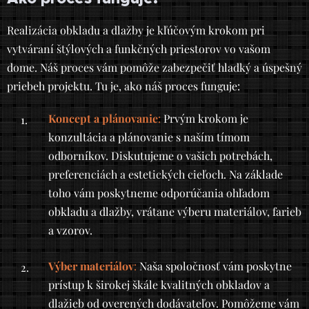
Realizácia obkladu a dlažby je kľúčovým krokom pri
vytváraní štýlových a funkčných priestorov vo vašom
dome. Náš proces vám pomôže zabezpečiť hladký a úspešný
priebeh projektu. Tu je, ako náš proces funguje:
Koncept a plánovanie
:
Prvým krokom je
konzultácia a plánovanie s naším tímom
odborníkov. Diskutujeme o vašich potrebách,
preferenciách a estetických cieľoch. Na základe
toho vám poskytneme odporúčania ohľadom
obkladu a dlažby, vrátane výberu materiálov, farieb
a vzorov.
Výber materiálov
:
Naša spoločnosť vám poskytne
prístup k širokej škále kvalitných obkladov a
dlažieb od overených dodávateľov. Pomôžeme vám