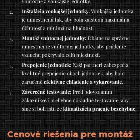
vnútorné a vonkajšie jednotky.
Inštalácia vonkajšej jednotky:
Vonkajšia jednotka
je umiestnená tak, aby bola zaistená maximálna
účinnosť a minimálna hlučnosť.
Montáž vnútornej jednotky:
Dbáme na správne
umiestnenie vnútornej jednotky, aby prúdenie
vzduchu pokrývalo celú miestnosť.
Prepojenie jednotiek:
Naši partneri zabezpečia
kvalitné prepojenie oboch jednotiek, aby bolo
zaručené
efektívne chladenie a vykurovanie
.
Záverečné testovanie:
Pred odovzdaním
zákazníkovi prebehne dôkladné testovanie, aby
sme si boli istí, že
klimatizácia pracuje bezchybne
.
Cenové riešenia pre montáž