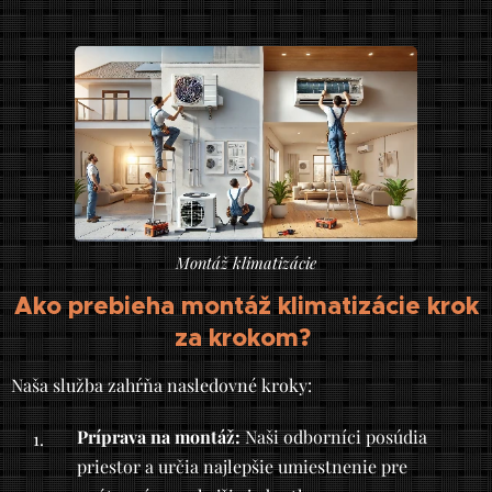
Montáž klimatizácie
Ako prebieha montáž klimatizácie krok
za krokom?
Naša služba zahŕňa nasledovné kroky:
Príprava na montáž:
Naši odborníci posúdia
priestor a určia najlepšie umiestnenie pre