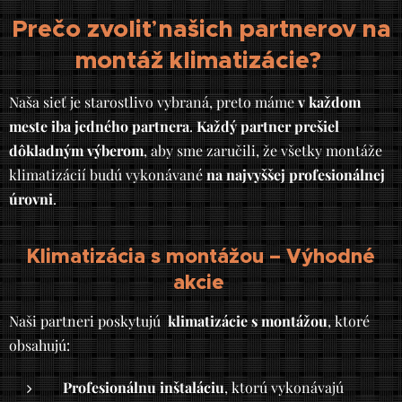
Prečo zvoliť našich partnerov na
montáž klimatizácie?
Naša sieť je starostlivo vybraná, preto máme
v každom
meste iba jedného partnera
.
Každý partner prešiel
dôkladným výberom
, aby sme zaručili, že všetky montáže
klimatizácií budú vykonávané
na najvyššej profesionálnej
úrovni
.
Klimatizácia s montážou – Výhodné
akcie
Naši partneri poskytujú
klimatizácie s montážou
, ktoré
obsahujú:
Profesionálnu inštaláciu
, ktorú vykonávajú