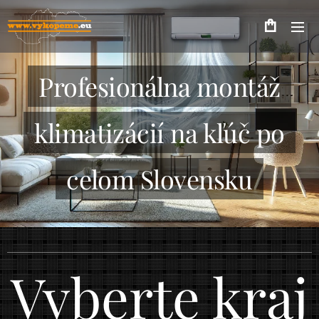
Profesionálna montáž
klimatizácií na kľúč po
celom Slovensku
Vyberte kraj