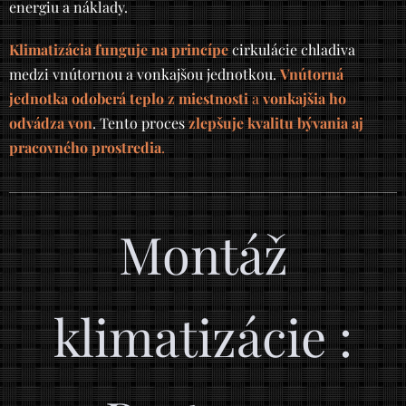
energiu a náklady.
Klimatizácia funguje na princípe
cirkulácie chladiva
medzi vnútornou a vonkajšou jednotkou.
Vnútorná
jednotka odoberá teplo z miestnosti
a
vonkajšia ho
odvádza von
. Tento proces
zlepšuje
kvalitu bývania aj
pracovného prostredia
.
Montáž
klimatizácie :