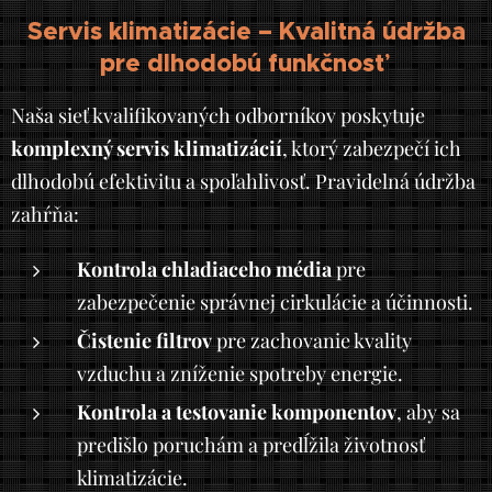
Servis klimatizácie – Kvalitná údržba
pre dlhodobú funkčnosť
Naša sieť kvalifikovaných odborníkov poskytuje
komplexný servis klimatizácií
, ktorý zabezpečí ich
dlhodobú efektivitu a spoľahlivosť. Pravidelná údržba
zahŕňa:
Kontrola chladiaceho média
pre
zabezpečenie správnej cirkulácie a účinnosti.
Čistenie filtrov
pre zachovanie kvality
vzduchu a zníženie spotreby energie.
Kontrola a testovanie komponentov
, aby sa
predišlo poruchám a predĺžila životnosť
klimatizácie.