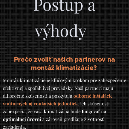
Postup a
výhody
Prečo zvoliť našich partnerov na
montáž klimatizácie?
Montáž klimatizácie je kľúčovým krokom pre zabezpečenie
efektívnej a spoľahlivej prevádzky. Naši partneri majú
dlhoročné skúsenosti a poskytujú
odborné inštalácie
vnútorných aj vonkajších jednotiek
. Ich skúsenosti
zabezpečia, že vaša klimatizácia bude fungovať na
optimálnej úrovni
a zároveň predlžuje životnosť
zariadenia.