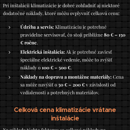
Pri inštalácii klimatizácie je dobré zohľadniť aj niektoré
dodatočné náklady, ktoré môžu ovplyvniť celkovú cenu:
Údržba a servis:
Klimatizáciu je potrebné
pravidelne servisovať, čo stojí približne
80 € – 150
€ ročne
.
Elektrická inštalácia:
Ak je potrebné zaviesť
špeciálne elektrické vedenie, môže to zvýšiť
náklady o
100 € – 500 €
.
Náklady na dopravu a montážne materiály:
Cena
sa môže navýšiť o
50 € – 200 €
v závislosti od
vzdialenosti a potrebných materiálov.
Celková cena klimatizácie vrátane
inštalácie
Na základe týchto faktorov sa celkové náklady na