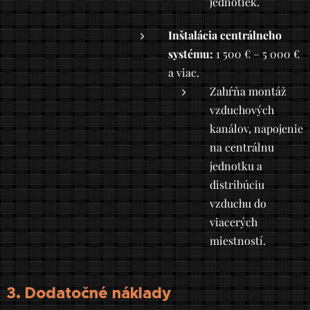
jednotiek.
Inštalácia centrálneho
systému:
1 500 € – 5 000 €
a viac.
Zahŕňa montáž
vzduchových
kanálov, napojenie
na centrálnu
jednotku a
distribúciu
vzduchu do
viacerých
miestností.
3. Dodatočné náklady