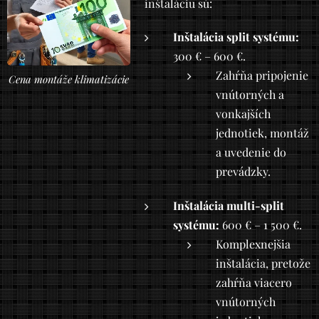
inštaláciu sú:
Inštalácia split systému:
300 € – 600 €.
Zahŕňa pripojenie
Cena montáže klimatizácie
vnútorných a
vonkajších
jednotiek, montáž
a uvedenie do
prevádzky.
Inštalácia multi-split
systému:
600 € – 1 500 €.
Komplexnejšia
inštalácia, pretože
zahŕňa viacero
vnútorných