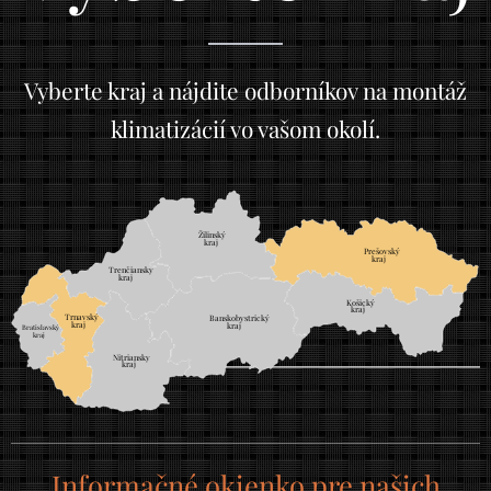
Vyberte kraj a nájdite odborníkov na montáž
klimatizácií vo vašom okolí.
Žilinský
	
kraj
Prešovský
	
kraj
Trenčiansky
	
kraj
Košický
	
kraj
Trnavský
	
Banskobystrický
	
kraj
kraj
Bratislavský
		
kraj
		
Nitriansky
	
kraj
Informačné okienko pre našich