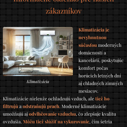
zákazníkov
Klimatizácia je
nevyhnutnou
súčasťou
moderných
domácností a
kancelárií, poskytujúc
komfort počas
horúcich letných dní
Klimatizácia
aj chladných zimných
mesiacov.
Klimatizácie nielenže ochladzujú vzduch, ale
tiež ho
filtrujú
a
odstraňujú prach
.
Moderné klimatizácie
umožňujú aj
odvlhčovanie vzduchu
, čo zlepšuje kvalitu
ovzdušia.
Môžu tiež slúžiť na vykurovanie
, čím šetria