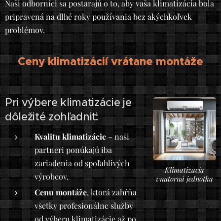
Naši odborníci sa postarajú o to, aby vaša klimatizácia bola
pripravená na dlhé roky používania bez akýchkoľvek
problémov.
Ceny klimatizácií vrátane montáže
Pri výbere klimatizácie je
dôležité zohľadniť:
Kvalitu klimatizácie
– naši
partneri ponúkajú iba
zariadenia od spoľahlivých
Klimatizacia
výrobcov.
vnutorná jednotka
Cenu montáže
, ktorá zahŕňa
všetky profesionálne služby
od výberu klimatizácie až po