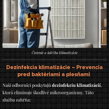
Čistenie a údržba klimatizácie
Dezinfekcia klimatizácie – Prevencia
pred baktériami a plesňami
Naši odborníci poskytujú
dezinfekciu klimatizácií
,
ktorá eliminuje škodlivé mikroorganizmy. Táto
služba zahŕňa: