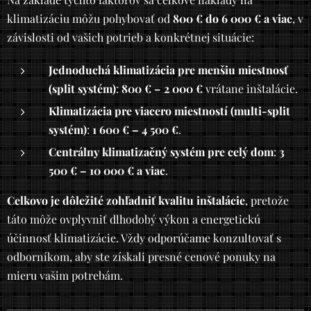
klimatizáciu môžu pohybovať od
800 € do 6 000 € a viac
, v
závislosti od vašich potrieb a konkrétnej situácie:
Jednoduchá klimatizácia pre menšiu miestnosť
(split systém)
:
800 € – 2 000 €
vrátane inštalácie.
Klimatizácia pre viacero miestností (multi-split
systém)
:
1 600 € – 4 500 €
.
Centrálny klimatizačný systém pre celý dom
:
3
500 € – 10 000 € a viac
.
Celkovo je dôležité zohľadniť kvalitu inštalácie
, pretože
táto môže ovplyvniť dlhodobý výkon a energetickú
účinnosť klimatizácie. Vždy odporúčame konzultovať s
odborníkom, aby ste získali presné cenové ponuky na
mieru vašim potrebám.