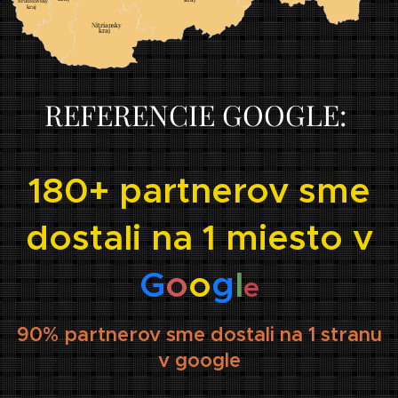
Bratislavský
		
kraj
		
Nitriansky
	
kraj
REFERENCIE GOOGLE:
180+ partnerov sme
dostali na 1 miesto v
G
o
o
g
l
e
90% partnerov sme dostali na 1 stranu
v google