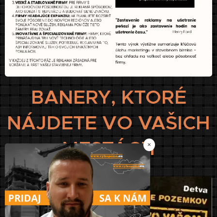
BANERY, KTORÉ
NÁJDETE VO VAŠICH
MESTÁCH
×