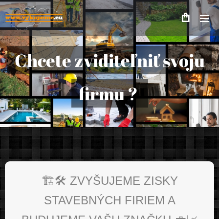
Chcete zviditeľniť svoju
firmu ?
🏗️🛠️ ZVYŠUJEME ZISKY
STAVEBNÝCH FIRIEM A