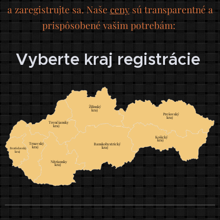
a zaregistrujte sa. Naše
ceny
sú transparentné a
prispôsobené vašim potrebám:
Vyberte kraj registrácie
Žilinský
	
kraj
Prešovský
	
kraj
Trenčiansky
	
kraj
Košický
	
kraj
Trnavský
	
Banskobystrický
	
kraj
kraj
Bratislavský
		
kraj
		
Nitriansky
	
kraj