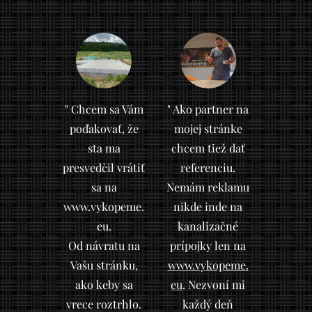
" Chcem sa Vám
" Ako partner na
poďakovať, že
mojej stránke
sta ma
chcem tiež dať
presvedčil vrátiť
referenciu.
sa na
Nemám reklamu
www.vykopeme.
nikde inde na
eu.
kanalizačné
Od návratu na
prípojky len na
Vašu stránku,
www.vykopeme.
ako keby sa
eu
. Nezvoní mi
vrece roztrhlo.
každý deň