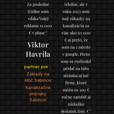
Za posledné
telefón, ale v
týždne som
roku 2023 som
vďaka Vašej
mal zákazky na
reklame 15 000
kanalizáciu za
€ v pluse "
viac ako 50 000
€ aj preto, že
Viktor
som na 1 mieste
Havrila
v google. Preto
som sa rozhodol
partner pre :
pridať na túto
Základy na
stránku aj iné
kľúč Sabinov
firmy, ktoré
Kanalizačné
môžu za 300 €
prípojky
ročne zarobiť aj
Sabinov
niekolko
desiatok tisíc € "