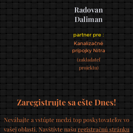
Radovan
Daliman
partner pre :
Kanalizačné
prípojky Nitra
(zakladateľ
projektu)
Zaregistrujte sa ešte Dnes!
Neváhajte a vstúpte medzi top poskytovateľov vo
vašej oblasti. Navštívte našu
registračnú stránku