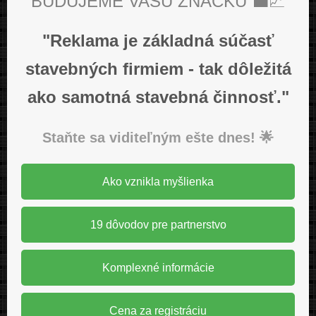
BUDUJEME VAŠU ZNAČKU 💼📈
"Reklama je základná súčasť
stavebných firmiem - tak dôležitá
ako samotná stavebná činnosť."
Staňte sa viditeľným ešte dnes! 🌟
Ako vznikla myšlienka
19 dôvodov pre partnerstvo
Komplexné informácie
Cena za registráciu