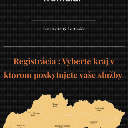
Nezáväzný formulár
Registrácia : Vyberte kraj v
ktorom poskytujete vaše služby
Žilinský
	
kraj
Prešovský
	
kraj
Trenčiansky
	
kraj
Košický
	
kraj
Trnavský
	
Banskobystrický
	
kraj
kraj