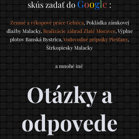
G
o
o
g
l
e
skús zadať do
:
Zemné a výkopové práce Gelnica
, Pokládka zámkovej
dlažby Malacky,
Realizácie záhrad Zlaté Moravce
, Výplne
plotov Banská Bystrica,
Vodovodné prípojky Piešťany
,
Štrkopiesky Malacky
a mnohé iné
Otázky a
odpovede