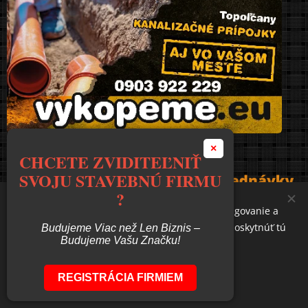
×
CHCETE ZVIDITEĽNIŤ
SVOJU STAVEBNÚ FIRMU
?
Používame cookies, aby sme zaistili správne fungovanie a
bezpečnosť našich stránok. Tým vám môžeme poskytnúť tú
Budujeme Viac než Len Biznis –
Budujeme Vašu Značku!
najlepšiu skúsenosť z ich návštevy.
REGISTRÁCIA FIRMIEM
Prijať nevyhnutné
Prijať všetko