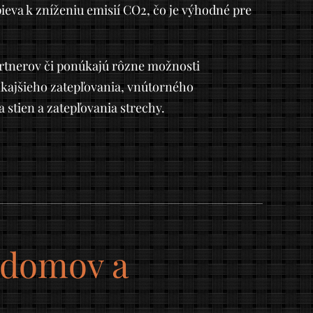
pieva k zníženiu emisií CO2, čo je výhodné pre
artnerov či ponúkajú rôzne možnosti
nkajšieho zatepľovania, vnútorného
a stien a zatepľovania strechy.
a domov a