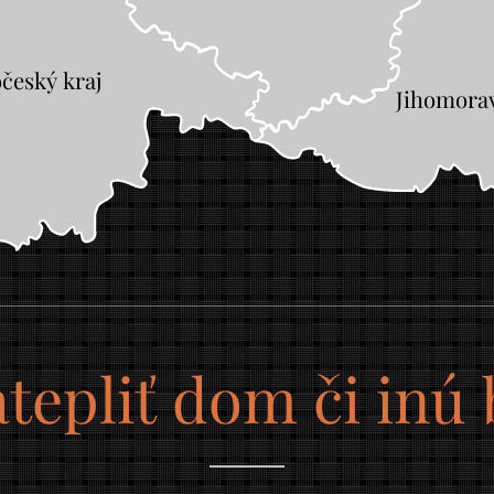
očeský kraj
Jihomorav
atepliť dom či inú