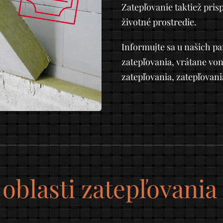
Zatepľovanie taktiež pris
životné prostredie.
Informujte sa u našich p
zatepľovania, vrátane vo
zatepľovania, zatepľovani
 oblasti zatepľovani