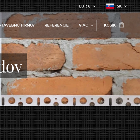
EUR
€
SK
STAVEBNÚ FIRMU?
REFERENCIE
VIAC
KOŠÍK
dov