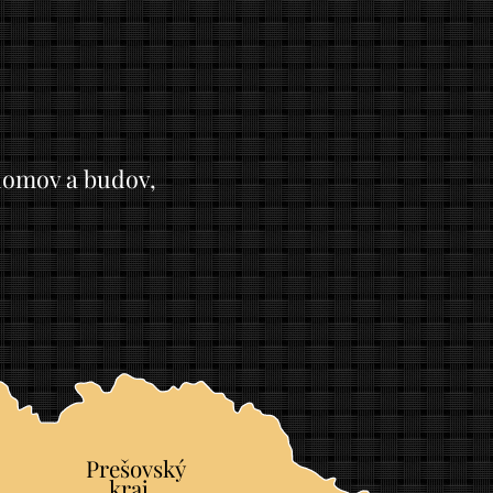
 domov a budov,
Prešovský
	
kraj