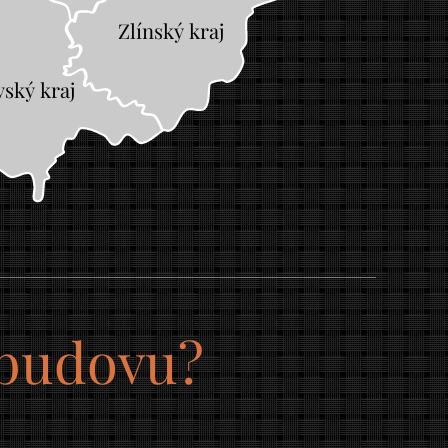
Zlínský kraj
ský kraj
 budovu?