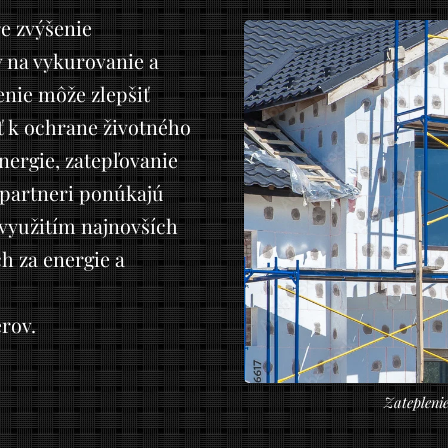
e zvýšenie
v na vykurovanie a
enie môže zlepšiť
ť k ochrane životného
nergie, zatepľovanie
 partneri ponúkajú
 využitím najnovších
h za energie a
rov.
Zatepleni