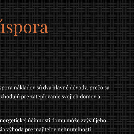
 úspora
úspora nákladov sú dva hlavné dôvody, prečo sa
rozhodujú pre zatepľovanie svojich domov a
nergetickej účinnosti domu môže zvýšiť jeho
šia výhoda pre majiteľov nehnuteľností.