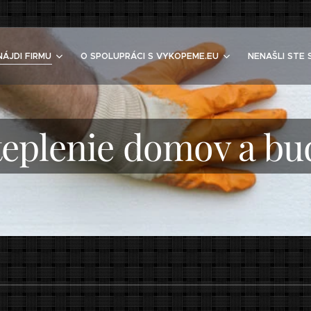
NÁJDI FIRMU
O SPOLUPRÁCI S VYKOPEME.EU
NENAŠLI STE 
teplenie domov a bu