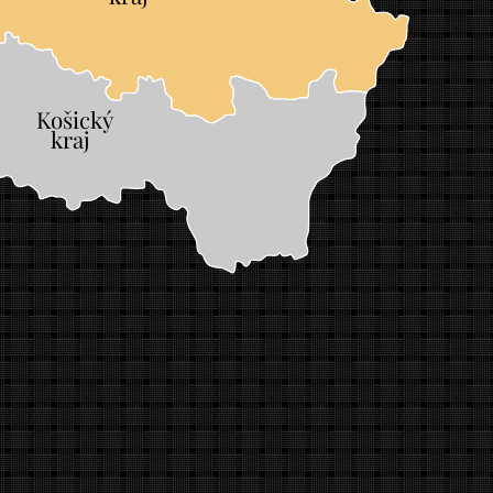
Košický
	
kraj