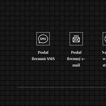
Poslať
Poslať
Na
firemnú SMS
firemný e-
w
mail
s