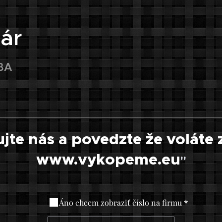
ár
BA
jte nás a povedzte že voláte 
www.vykopeme.eu
"
Áno chcem zobraziť číslo na firmu