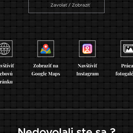
☎ Zavolať / Zobraziť
vštíviť
Zobraziť na
Navštíviť
Práca
ebovú
Google Maps
Instagram
fotogal
tránku
Nedovolali ste sa ?