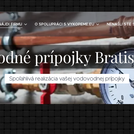
NÁJDI FIRMU
O SPOLUPRÁCI S VYKOPEME.EU
NENAŠLI STE 
dné prípojky Bratis
Spoľahlivá realizácia vašej vodovodnej prípojky