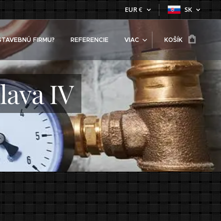
EUR
€
SK
STAVEBNÚ FIRMU?
REFERENCIE
VIAC
KOŠÍK
lava IV