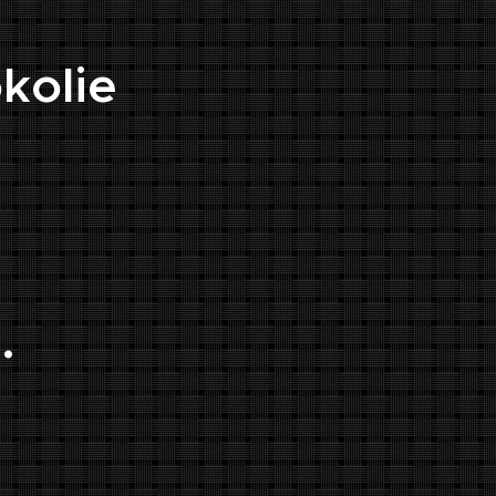
okolie
.