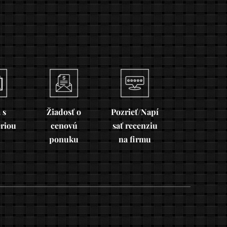
 s
Žiadosť o
Pozrieť/Napí
ériou
cenovú
sať recenziu
ponuku
na firmu