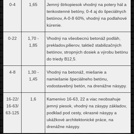
0-4
1,65
Jemný štrkopiesok vhodný na potery hál a
tenkostenné betóny, 0-4 aj do špeciálnych
betónov, A-0-8 60%, vhodný na podlahové
kúrenie.
0-22
1,70 -
Vhodný na všeobecnú betonáž podláh,
1,85
prekladov,pilierov, taktiež stabilizačných
betónov, stropných dosiek a výrobu betónu
do triedy B12,5.
4-8
1,30 -
Vhodný na betonáž, miešanie a
1,45
namiešanie špeciálneho betónu,
vodostavebný betón, na drenážne násypy.
16-22/
1,6
Kamenivo 16-63, 22 a viac neobsahuje
16-63/
jemný piesok, vhodný na zásypy základov,
63-125
podklad pod cesty, okrasné násypy a
ukážkové architektonické práce, na
drenážne násypy.