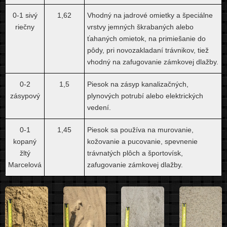
0-1 sivý
1,62
Vhodný na jadrové omietky a špeciálne
riečny
vrstvy jemných škrabaných alebo
ťahaných omietok, na primiešanie do
pôdy, pri novozakladaní trávnikov, tiež
vhodný na zafugovanie zámkovej dlažby.
0-2
1,5
Piesok na zásyp kanalizačných,
zásypový
plynových potrubí alebo elektrických
vedení.
0-1
1,45
Piesok sa používa na murovanie,
kopaný
kožovanie a pucovanie, spevnenie
žltý
trávnatých plôch a športovísk,
Marcelová
zafugovanie zámkovej dlažby.