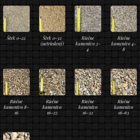
Štrk 0-22
Štrk 0-32
Riečne
Riečne
(netriedený)
kamenivo 2-
kamenivo 4-
4
8
Riečne
Riečne
Riečne
Riečne
kamenivo 8-
kamenivo
kamenivo
kamenivo
16
16-22
16-32
16-63