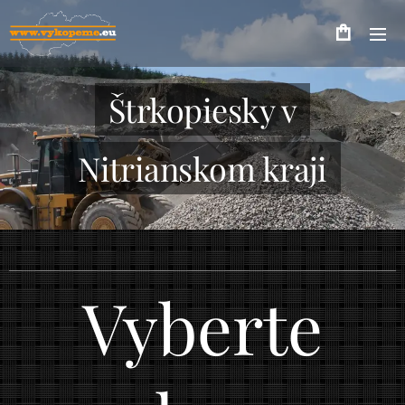
Štrkopiesky v
Nitrianskom kraji
Vyberte