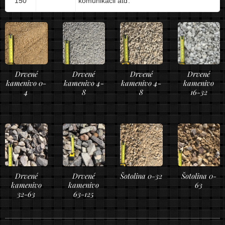
150
komunikácii atď.
Drvené
Drvené
Drvené
Drvené
kamenivo 0-
kamenivo 4-
kamenivo 4-
kamenivo
4
8
8
16-32
Drvené
Drvené
Šotolina 0-32
Šotolina 0-
kamenivo
kamenivo
63
32-63
63-125