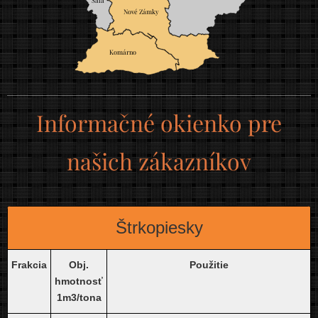
Nové Zámky
Komárno
Informačné okienko pre
našich zákazníkov
Štrkopiesky
Frakcia
Obj.
Použitie
hmotnosť
1m3/tona