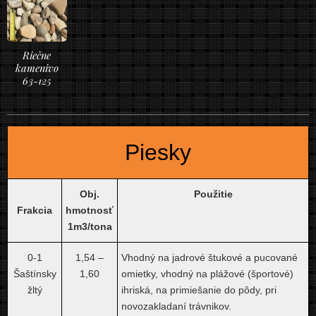
Riečne
kamenivo
63-125
Piesky
Obj.
Použitie
Frakcia
hmotnosť
1m3/tona
0-1
1,54 –
Vhodný na jadrové štukové a pucované
Šaštínsky
1,60
omietky, vhodný na plážové (športové)
žltý
ihriská, na primiešanie do pôdy, pri
novozakladaní trávnikov.