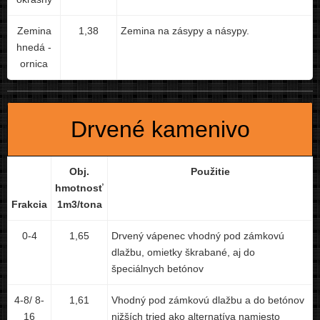
Zemina
1,38
Zemina na zásypy a násypy.
hnedá -
ornica
Drvené kamenivo
Obj.
Použitie
hmotnosť
Frakcia
1m3/tona
0-4
1,65
Drvený vápenec vhodný pod zámkovú
dlažbu, omietky škrabané, aj do
špeciálnych betónov
4-8/ 8-
1,61
Vhodný pod zámkovú dlažbu a do betónov
16
nižších tried ako alternatíva namiesto