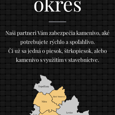
okres
Naši partneri Vám zabezpečia kamenivo, aké
potrebujete rýchlo a spoľahlivo.
Či už sa jedná o piesok, štrkopiesok, alebo
kamenivo s využitím v stavebníctve.
Topoľčany
Zlaté Moravce
Nitra
Levice
Šaľa