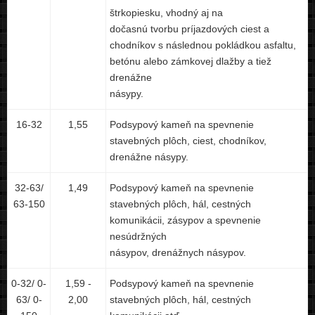
štrkopiesku, vhodný aj na
dočasnú tvorbu príjazdových ciest a
chodníkov s následnou pokládkou asfaltu,
betónu alebo zámkovej dlažby a tiež
drenážne
násypy.
16-32
1,55
Podsypový kameň na spevnenie
stavebných plôch, ciest, chodníkov,
drenážne násypy.
32-63/
1,49
Podsypový kameň na spevnenie
63-150
stavebných plôch, hál, cestných
komunikácii, zásypov a spevnenie
nesúdržných
násypov, drenážnych násypov.
0-32/ 0-
1,59 -
Podsypový kameň na spevnenie
63/ 0-
2,00
stavebných plôch, hál, cestných