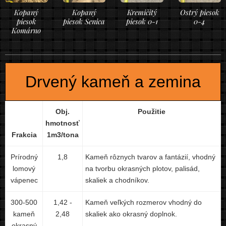
Kopaný
Kopaný
Kremičitý
Ostrý piesok
piesok
piesok Senica
piesok 0-1
0-4
Komárno
Drvený kameň a zemina
Obj.
Použitie
hmotnosť
Frakcia
1m3/tona
Prírodný
1,8
Kameň rôznych tvarov a fantázií, vhodný
lomový
na tvorbu okrasných plotov, palisád,
vápenec
skaliek a chodníkov.
300-500
1,42 -
Kameň veľkých rozmerov vhodný do
kameň
2,48
skaliek ako okrasný doplnok.
okrasný