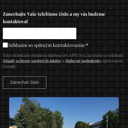
Zanechajte Vaše telefónne číslo a my vás budeme
kontaktovať
Súhlasím so spätným kontaktovaním
Táto stránka je chránená službou reCAPTCHA, na ktorú sa vzťahujú
Zásady ochrany osobných údajov
a
Zmluvné podmienky
spoločnosti
Google.
Zanechať číslo