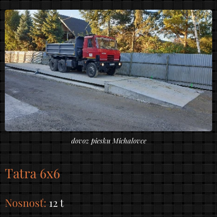
dovoz piesku Michalovce
T
atra 6x6
Nosnosť:
12 t