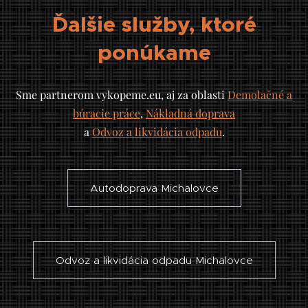
Ďalšie služby, ktoré
ponúkame
Sme partnerom vykopeme.eu, aj za oblasti
Demolačné a
búracie práce
,
Nákladná doprava
a
Odvoz a likvidácia odpadu
.
Autodoprava Michalovce
Odvoz a likvidácia odpadu Michalovce