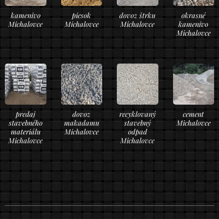
kamenivo
piesok
dovoz štrku
okrasné
Michalovce
Michalovce
Michalovce
kamenivo
Michalovce
predaj
dovoz
recyklovaný
cement
stavebného
makadamu
stavebný
Michalovce
materiálu
Michalovce
odpad
Michalovce
Michalovce