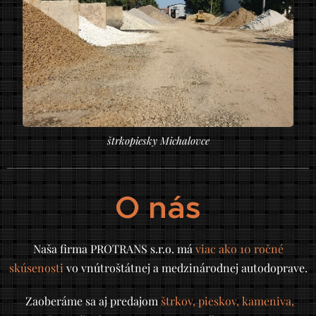
štrkopiesky Michalovce
O nás
Naša firma PROTRANS s.r.o. má
viac ako 10 ročné
skúsenosti
vo vnútroštátnej a medzinárodnej autodoprave.
Zaoberáme sa aj predajom
štrkov, pieskov, kameniva,