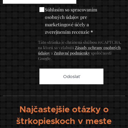
Súhlasím so spracovaním
osobných údajov pre
marketingové účely a
zverejnením recenzie
Táto stránka je chránená službou reCAPTCHA,
na ktorú sa vzťahujú
Zásady ochrany osobných
údajov
a
Zmluvné podmienky
spoločnosti
Google.
Odoslať
Najčastejšie otázky o
štrkopieskoch v meste