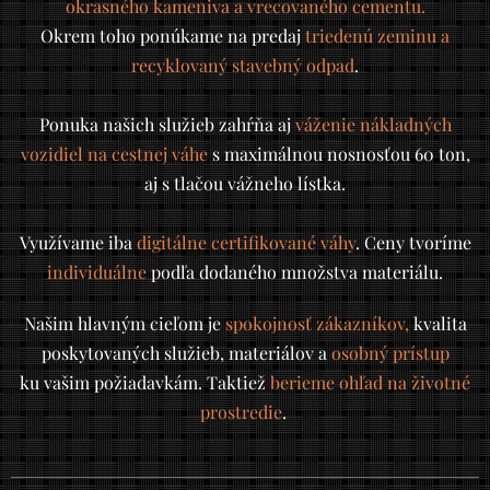
okrasného kameniva a vrecovaného cementu.
Okrem toho ponúkame na predaj
triedenú zeminu a
recyklovaný stavebný odpad
.
Ponuka našich služieb zahŕňa aj
váženie nákladných
vozidiel na cestnej váhe
s maximálnou nosnosťou 60 ton,
aj s tlačou vážneho lístka.
Využívame iba
digitálne certifikované váhy
.
Ceny tvoríme
individuálne
podľa dodaného množstva materiálu.
Našim hlavným cieľom je
spokojnosť zákazníkov,
kvalita
poskytovaných služieb, materiálov a
osobný prístup
ku vašim požiadavkám. Taktiež
berieme ohľad na životné
prostredie
.