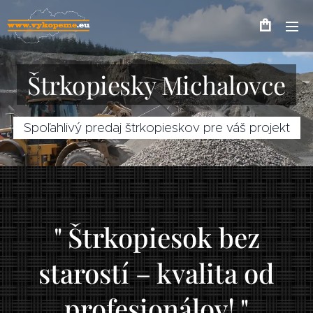
Štrkopiesky Michalovce
Spoľahlivý predaj štrkopieskov pre váš projekt
" Štrkopiesok bez
starostí – kvalita od
profesionálov! "