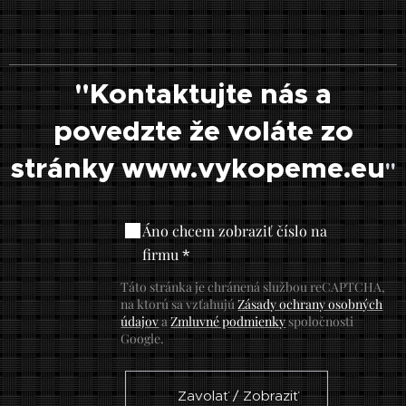
"Kontaktujte nás a
povedzte že voláte zo
stránky www.vykopeme.eu
"
Áno chcem zobraziť číslo na
firmu
Táto stránka je chránená službou reCAPTCHA,
na ktorú sa vzťahujú
Zásady ochrany osobných
údajov
a
Zmluvné podmienky
spoločnosti
Google.
☎ Zavolať / Zobraziť