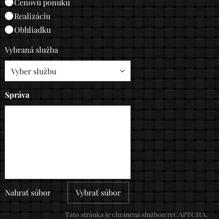
Cenovú ponuku
Realizáciu
Obhliadku
Vybraná služba
Správa
Nahrať súbor
Vybrať súbor
Táto stránka je chránená službou reCAPTCHA,