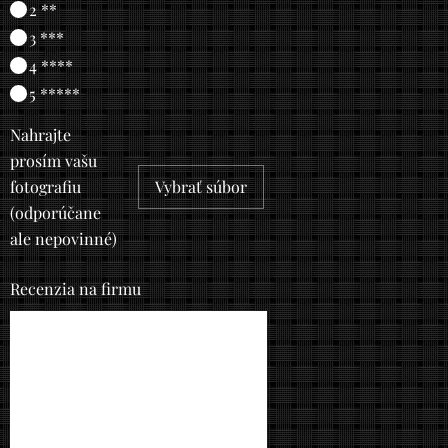
2 **
3 ***
4 ****
5 *****
Nahrajte
prosím vašu
fotografiu
Vybrať súbor
(odporúčane
ale nepovinné)
Recenzia na firmu