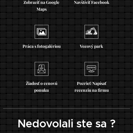
Zobraziť na Google
Navštíviť Facebook
Maps
Práca s fotogalériou
Vozový park
Žiadosť o cenovú
Pozrieť/Napísať
ponuku
recenziu na firmu
Nedovolali ste sa ?