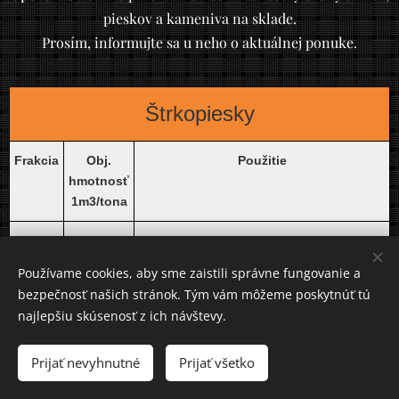
pieskov a kameniva na sklade.
Prosím, informujte sa u neho o aktuálnej ponuke.
Štrkopiesky
Frakcia
Obj.
Použitie
hmotnosť
1m3/tona
0-4
1,65
Jemný štrkopiesok vhodný na potery hál a
tenkostenné betóny, 0-4 aj do špeciálnych
Používame cookies, aby sme zaistili správne fungovanie a
betónov, A-0-8 60%, vhodný na podlahové
bezpečnosť našich stránok. Tým vám môžeme poskytnúť tú
kúrenie.
najlepšiu skúsenosť z ich návštevy.
0-22
1,70 -
Vhodný na všeobecnú betonáž podláh,
Prijať nevyhnutné
Prijať všetko
1,85
prekladov,pilierov, taktiež stabilizačných
betónov, stropných dosiek a výrobu betónu