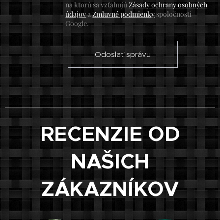
na ktorú sa vzťahujú
Zásady ochrany osobných
údajov
a
Zmluvné podmienky
spoločnosti
Google.
Odoslať správu
RECENZIE OD
NAŠICH
ZÁKAZNÍKOV