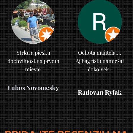
Štrku a piesku
Ochota majiteľa....
dochvilnost na prvom
Aj bagristu namiešať
mieste
čokoľvek..
Lubos Novomesky
Radovan Ryľak