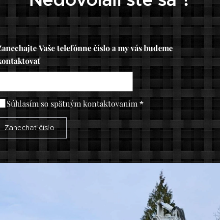
Zanechajte Vaše telefónne číslo a my vás budeme
kontaktovať
Súhlasím so spätným kontaktovaním
Zanechať číslo