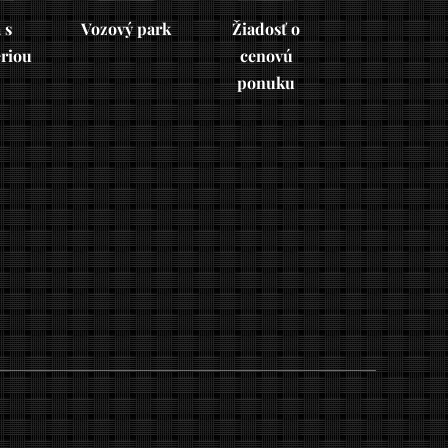
 s
Vozový park
Žiadosť o
ériou
cenovú
ponuku