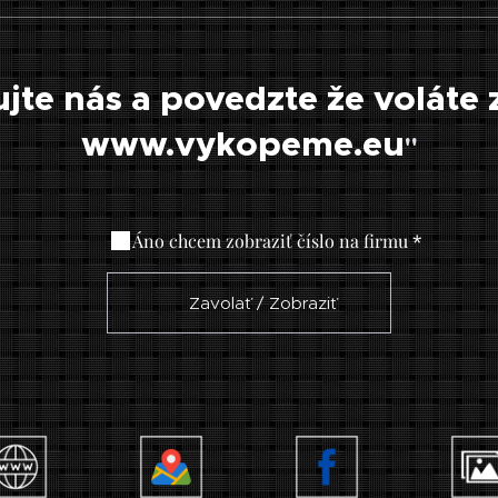
jte nás a povedzte že voláte 
www.vykopeme.eu
"
Áno chcem zobraziť číslo na firmu
☎ Zavolať / Zobraziť