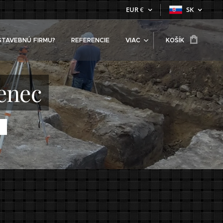
EUR
€
SK
STAVEBNÚ FIRMU?
REFERENCIE
VIAC
KOŠÍK
enec