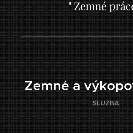
" Zemné práce
🏠
Zemné a výkopo
SLUŽBA
📍