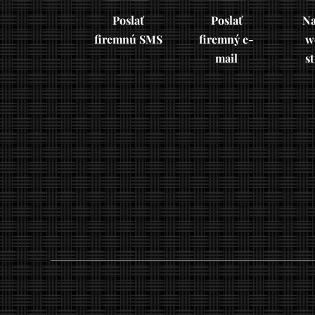
Poslať
Poslať
Na
firemnú SMS
firemný e-
w
mail
s