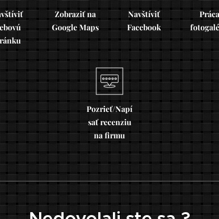
vštíviť
Zobraziť na
Navštíviť
Práca
ebovú
Google Maps
Facebook
fotogal
tránku
Pozrieť/Napí
sať recenziu
na firmu
Nedovolali ste sa ?