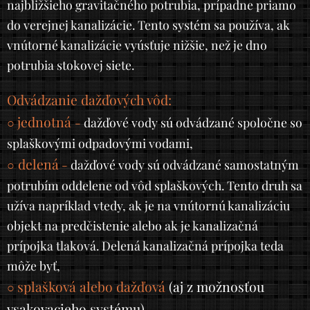
najbližšieho gravitačného potrubia, prípadne priamo
do verejnej kanalizácie. Tento systém sa používa, ak
vnútorné kanalizácie vyúsťuje nižšie, než je dno
potrubia stokovej siete.
Odvádzanie dažďových vôd:
jednotná
○
-
dažďové vody sú odvádzané spoločne so
splaškovými odpadovými vodami,
delená
○
-
dažďové vody sú odvádzané samostatným
potrubím oddelene od vôd splaškových. Tento druh sa
užíva napríklad vtedy, ak je na vnútornú kanalizáciu
objekt na predčistenie alebo ak je kanalizačná
prípojka tlaková. Delená kanalizačná prípojka teda
môže byť,
splašková alebo dažďová
(aj z možnosťou
○
vsakovacieho systému).