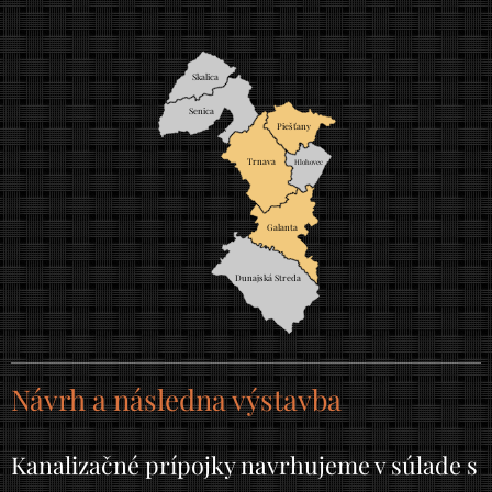
Skalica
Senica
Piešťany
Trnava
Hlohovec
Galanta
Dunajská Streda
Návrh a následna výstavba
Kanalizačné prípojky navrhujeme v súlade s