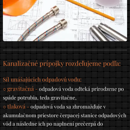
Kanalizačné prípojky rozdeľujeme podľa:
Síl unášajúcich odpadovú vodu:
gravitačná
○
-
odpadová voda odteká prirodzene po
spáde potrubia, teda gravitačne,
tlaková
○
-
odpadová voda sa zhromažďuje v
akumulačnom priestore čerpacej stanice odpadových
vôd a následne ich po naplnení prečerpá do