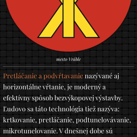
mesto Vráble
Pretláčanie a podvŕtavanie
nazývané aj
horizontálne vŕtanie, je moderný a
efektívny spôsob bezvýkopovej výstavby.
Ľudovo sa táto technológia tiež nazýva:
krtkovanie, pretláčanie, podtunelovávanie,
mikrotunelovanie
.
V dnešnej dobe sú