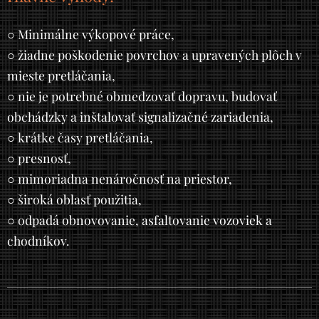
○
Minimálne výkopové práce,
○
žiadne poškodenie povrchov a upravených plôch v
mieste pretláčania,
○
nie je potrebné obmedzovať dopravu, budovať
obchádzky a inštalovať signalizačné zariadenia,
○
krátke časy pretláčania,
○
presnosť,
○
mimoriadna nenáročnosť na priestor,
○
široká oblasť použitia,
○
odpadá obnovovanie, asfaltovanie vozoviek a
chodníkov.