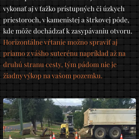
vykonať aj v ťažko prístupných či úzkych
priestoroch, v kamenistej a štrkovej pôde,
kde môže dochádzať k zasypávaniu otvoru.
Horizontálne vŕtanie možno spraviť aj
priamo z vášho suterénu napríklad až na
druhú stranu cesty, tým pádom nie je
žiadny výkop na vašom pozemku.