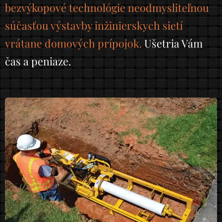
bezvýkopové technológie neodmysliteľnou
súčasťou výstavby inžinierskych sietí
vrátane domových prípojok.
Ušetria Vám
čas a peniaze.