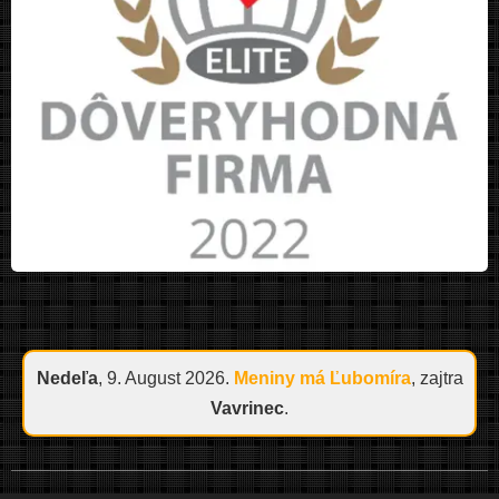
Nedeľa
, 9. August 2026.
Meniny má
Ľubomíra
, zajtra
Vavrinec
.