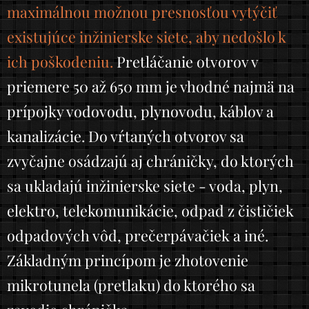
maximálnou možnou presnosťou vytýčiť
existujúce inžinierske siete, aby nedošlo k
ich poškodeniu.
Pretláčanie otvorov v
priemere 50 až 650 mm je vhodné najmä na
prípojky vodovodu, plynovodu, káblov a
kanalizácie. Do vŕtaných otvorov sa
zvyčajne osádzajú aj chráničky, do ktorých
sa ukladajú inžinierske siete - voda, plyn,
elektro, telekomunikácie, odpad z čističiek
odpadových vôd, prečerpávačiek a iné.
Základným princípom je zhotovenie
mikrotunela (pretlaku) do ktorého sa