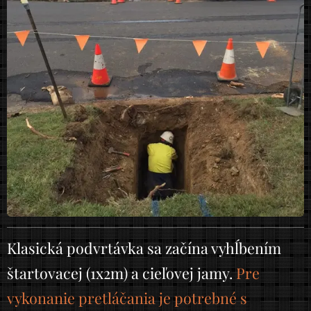
Klasická podvrtávka sa začína vyhĺbením
štartovacej (1x2m) a cieľovej jamy.
Pre
vykonanie pretláčania je potrebné s