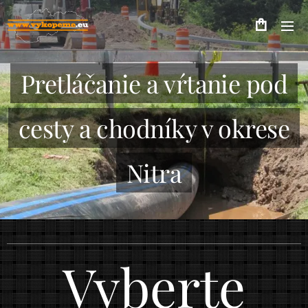
Pretláčanie a vŕtanie pod
cesty a chodníky v okrese
Nitra
Vyberte