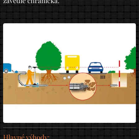
zavedie chránička.
Hlavné výhody: