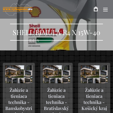
SHELL RIMULA R4 X 15W-40
Žalúzie a
Žalúzie a
Žalúzie a
tieniaca
tieniaca
tieniaca
technika -
technika -
technika -
Banskobystrický
Bratislavský
Košický kraj