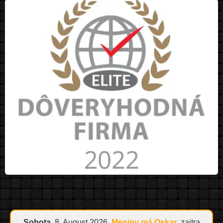
Sobota
, 8. August 2026.
Meniny má
Oskar
, zajtra