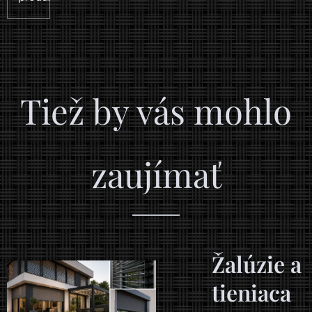
Tiež by vás mohlo
zaujímať
a
Žalúzie a
tieniaca