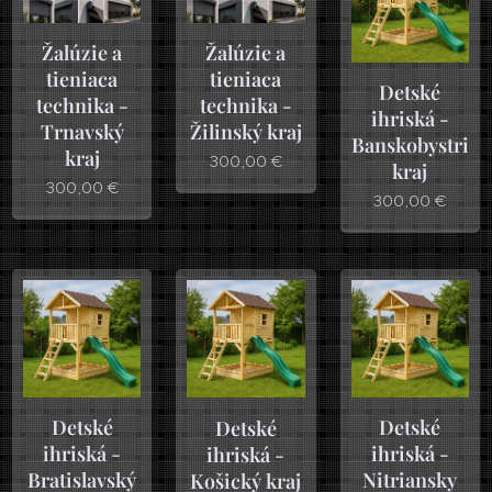
Žalúzie a
Žalúzie a
tieniaca
tieniaca
Detské
technika -
technika -
ihriská -
Trnavský
Žilinský kraj
Banskobystrick
kraj
300,00
€
kraj
300,00
€
300,00
€
Detské
Detské
Detské
ihriská -
ihriská -
ihriská -
Bratislavský
Nitriansky
Košický kraj