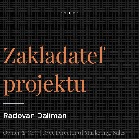
umelou
intelige
nciou.
Investíci
a sa
Zakladateľ
vráti za
pár
hodín
projektu
práce.
Pridajte
do
košíka a
vaša
Radovan Daliman
firma
môže
Owner & CEO | CFO, Director of Marketing, Sales
byť tam,