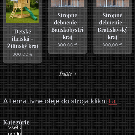
Stropné
Stropné
debnenie -
debnenie -
Banskobystrický
Bratislavský
Detské
kraj
kraj
ihriská -
300,00
€
300,00
€
Žilinský kraj
300,00
€
Ďalšie
Alternatívne oleje do stroja klikni
tu.
Kategórie
Všetky
produkty