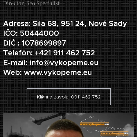
Director, Seo Specialist
kde si
zaslúži a
Adresa: Sila 68, 951 24, Nové Sady
to v
IČO: 50444000
povedo
DIČ : 1078699897
mí
zákazní
Telefón: +421 911 462 752
kov.
E-mail: info@vykopeme.eu
Web: www.vykopeme.eu
Klikni a zavolaj 0911 462 752