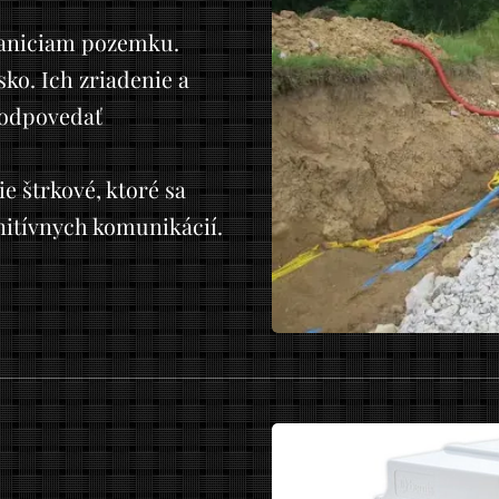
raniciam pozemku.
ko. Ich zriadenie a
zodpovedať
e štrkové, ktoré sa
nitívnych komunikácií.