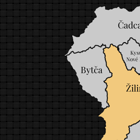
Čadc
Kys
Nové
Bytča
Žil