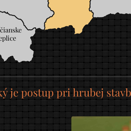
čianske
eplice
ý je postup pri hrubej stav