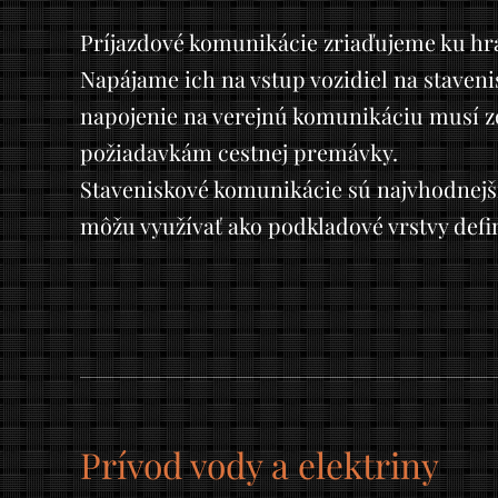
Príjazdové komunikácie zriaďujeme ku h
Napájame ich na vstup vozidiel na stavenis
napojenie na verejnú komunikáciu musí 
požiadavkám cestnej premávky.
Staveniskové komunikácie sú najvhodnejši
môžu využívať ako podkladové vrstvy defi
Prívod vody a elektriny