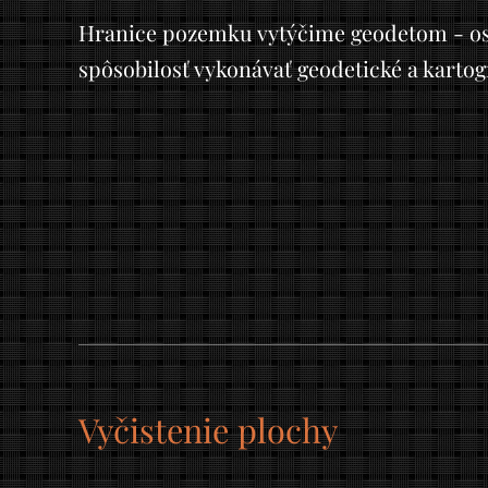
Hranice pozemku vytýčime geodetom - os
spôsobilosť vykonávať geodetické a kartogr
Vyčistenie plochy