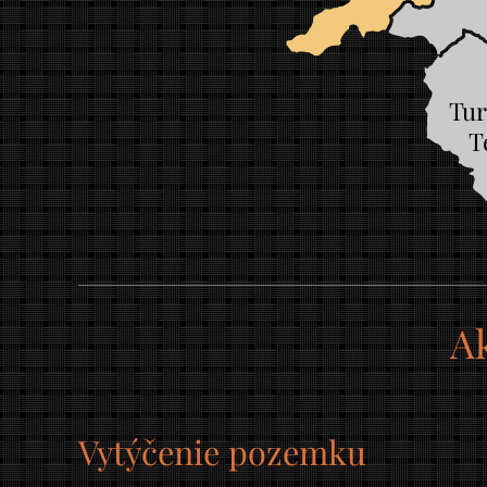
Tur
T
Ak
Vytýčenie pozemku