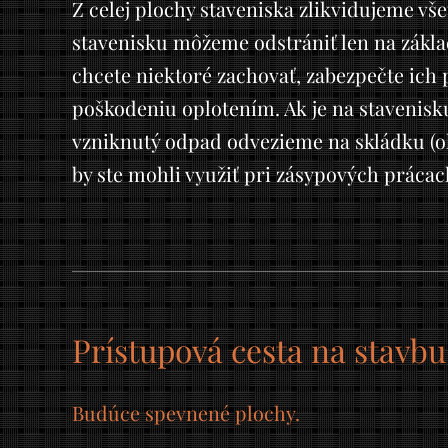
Z celej plochy staveniska zlikvidujeme vš
stavenisku môžeme odstrániť len na zákla
chcete niektoré zachovať, zabezpečte ic
poškodeniu oplotením. Ak je na stavenisku
vzniknutý odpad odvezieme na skládku (o
by ste mohli využiť pri zásypových prácac
Prístupová cesta na stavbu
Budúce spevnené plochy.