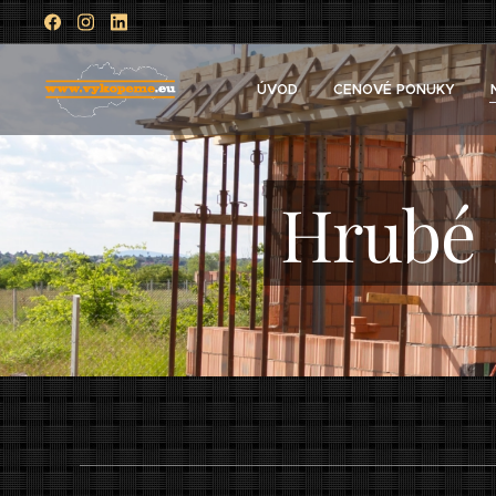
ÚVOD
CENOVÉ PONUKY
Hrubé 