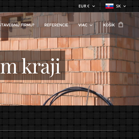
EUR
€
SK
STAVEBNÚ FIRMU?
REFERENCIE
VIAC
KOŠÍK
m kraji