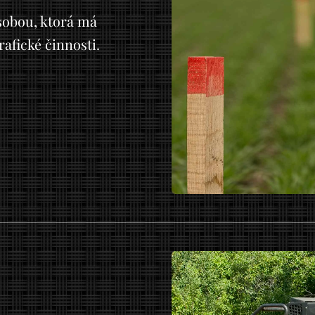
obou, ktorá má
afické činnosti.