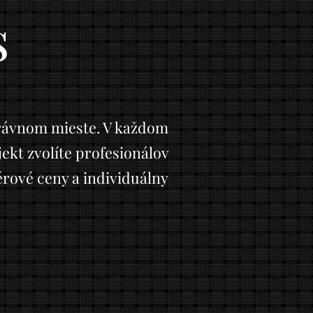
s
správnom mieste. V každom
ekt zvolíte profesionálov
érové ceny a individuálny