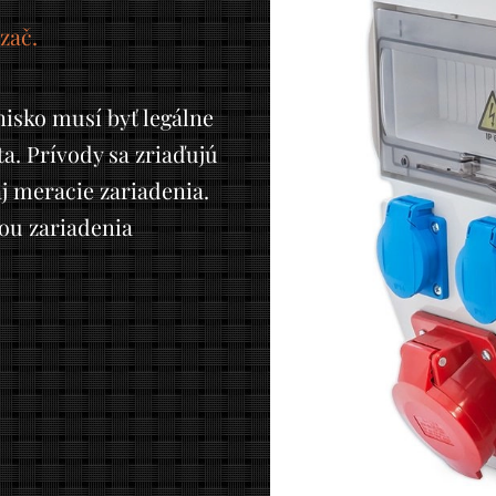
zač.
nisko musí byť legálne
. Prívody sa zriaďujú
aj meracie zariadenia.
ťou zariadenia