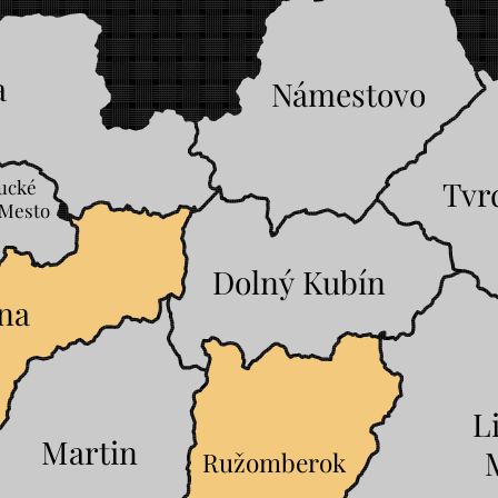
a
Námestovo
Tvr
ucké
 Mesto
Dolný Kubín
ina
L
Martin
Ružomberok