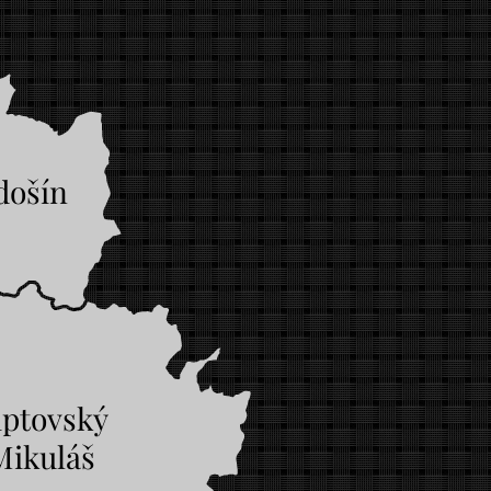
došín
iptovský
Mikuláš