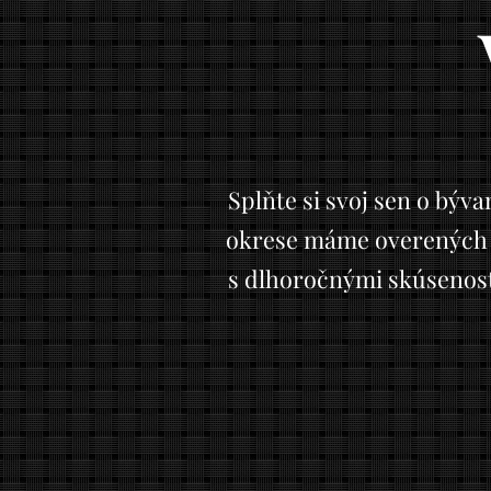
Splňte si svoj sen o býv
okrese máme overených st
s dlhoročnými skúsenosťa