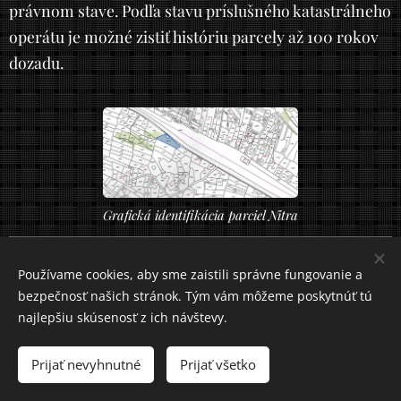
právnom stave. Podľa stavu príslušného katastrálneho
operátu je možné zistiť históriu parcely až 100 rokov
dozadu.
Grafická identifikácia parciel Nitra
Vytýčenie stavebných objektov Nitra
Používame cookies, aby sme zaistili správne fungovanie a
bezpečnosť našich stránok. Tým vám môžeme poskytnúť tú
Vytýčenie stavieb rôznych druhov:
najlepšiu skúsenosť z ich návštevy.
rodinné domy
Prijať nevyhnutné
Prijať všetko
priemyselné objekty