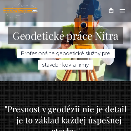
Geodetické práce Nitra
Profesionálne geodetické služby pre
stavebníkov a firmy
"Presnosť v geodézii nie je detail
– je to základ každej úspešnej