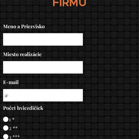
FIRMU
Meno a Priezvisko
Miesto realizácie
E-mail
Počet hviezdičiek
1 *
2 **
3 ***