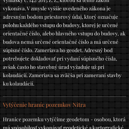
vykonáva. V zmysle vyššie uvedeného zákona je
adresným bodom priestorový údaj, ktorý označuje
polohu každého vstupu do budovy, ktorej je určené
orientačné číslo, alebo hlavného vstupu do budovy, ak
budova nemá určené orientačné číslo a má určené
súpisné číslo. Zameriava ho geodet. Adresný bod
potrebujete dokladovať pri vydaní súpisného čísla,
avšak často ho stavebný úrad vyžaduje už pri
kolaudácií. Zameriava sa zväčša pri zameraní stavby
ku kolaudácií.
Vytýčenie hraníc pozemkov Nitra
Hranice pozemku vytýčime geodetom - osobou, ktorá
má spôsobilosť vykonávať geodetické a kartografické