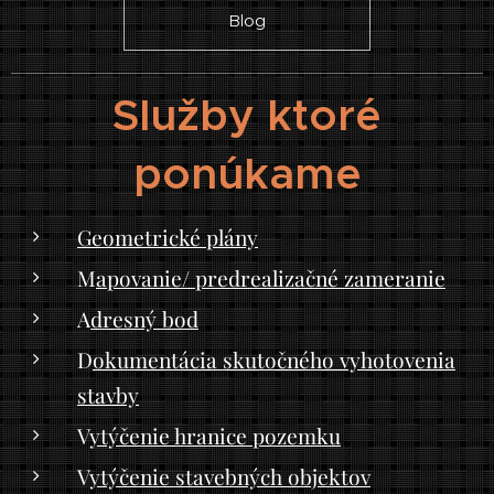
Blog
Služby ktoré
ponúkame
Geometrické plány
M
apovanie/ predrealizačné zameranie
A
dresný bod
D
okumentácia skutočného vyhotovenia
stavby
V
ytýčenie hranice pozemku
V
ytýčenie stavebných objektov