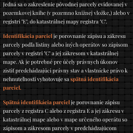
Jedná sa o zakreslenie pôvodnej parcely evidovanej v
pozemkovej knihe (v pozemno knižnej vložke,) alebo v
registri "E", do katastrálnej mapy registra "C".
Identifikácia parciel
je porovnanie zápisu a zákresu
parcely podľa listiny alebo iných operátov so zápisom
parcely v registri "C" a jej zákresom v katastrálnej
mape. Ak je potrebné pre účely právnych úkonov
zistiť predchádzajúci právny stav a vlastnícke právo k
nehnuteľnosti vyhotovuje sa
spätná identifikácia
parciel.
Spätná identifikácia parciel
je porovnanie zápisu
parcely z registra C alebo z registra E a jej zákresu v
katastrálnej mape alebo v mape určeného operátu so
zápisom a zákresom parcely v predchádzajúcom