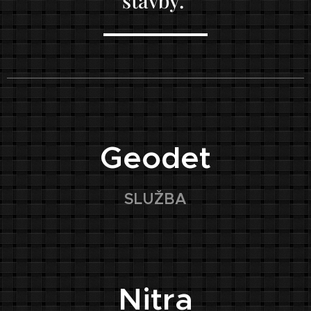
stavby."
🏠
Geodet
SLUŽBA
📍
Nitra