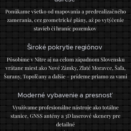
Ponúkame všetko od mapovania a predrealizačného
zamerania, cez geometrické plány, až po vytýčenie
stavieb či hraníc pozemkov
Široké pokrytie regiónov
Pôsobíme v Nitre aj na celom západnom Slovensku
vrátane miest ako Nové Zámky, Zlaté Moravce, Šaľa,
Šurany, Topoľčany a ďalšie – prídeme priamo za vami
Moderné vybavenie a presnosť
Využívame profesionálne nástroje ako totálne
stanice, GNSS antény a 3D laserové skenery pre
detailné