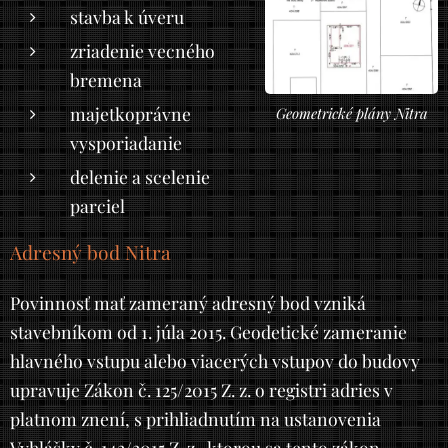
stavba k úveru
zriadenie vecného
bremena
majetkoprávne
Geometrické plány Nitra
vysporiadanie
delenie a scelenie
parciel
Adresný bod Nitra
Povinnosť mať zameraný adresný bod vzniká
stavebníkom od 1. júla 2015. Geodetické zameranie
hlavného vstupu alebo viacerých vstupov do budovy
upravuje Zákon č. 125/2015 Z. z. o registri adries v
platnom znení, s prihliadnutím na ustanovenia
Vyhlášky č. 142/2015 Z. z., ktorou sa tento zákon