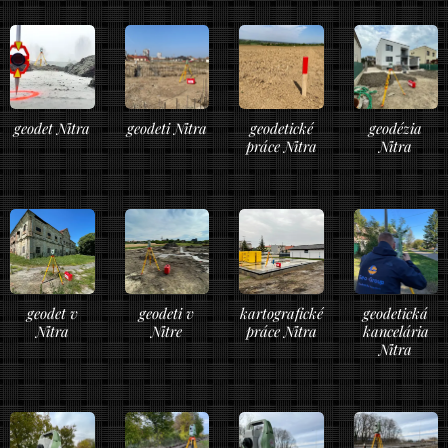
geodet Nitra
geodeti Nitra
geodetické
geodézia
práce Nitra
Nitra
geodet v
geodeti v
kartografické
geodetická
Nitra
Nitre
práce Nitra
kancelária
Nitra