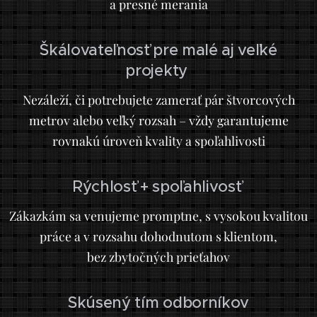
a presné merania
Škálovateľnosť pre malé aj veľké
projekty
Nezáleží, či potrebujete zamerať pár štvorcových
metrov alebo veľký rozsah – vždy garantujeme
rovnakú úroveň kvality a spoľahlivosti
Rýchlosť + spoľahlivosť
Zákazkám sa venujeme promptne, s vysokou kvalitou
práce a v rozsahu dohodnutom s klientom,
bez zbytočných prieťahov
Skúsený tím odborníkov