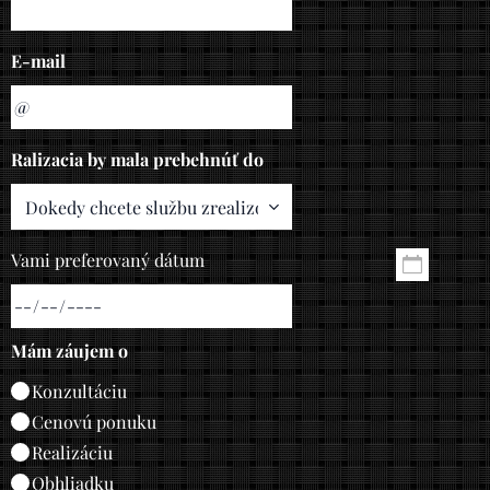
E-mail
Ralizacia by mala prebehnúť do
Vami preferovaný dátum
Mám záujem o
Konzultáciu
Cenovú ponuku
Realizáciu
Obhliadku