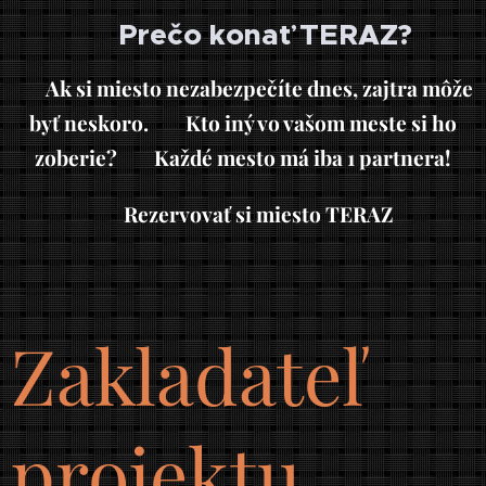
🚀 Prečo konať TERAZ?
❌
Ak si miesto nezabezpečíte dnes, zajtra môže
byť neskoro.
🛑
Kto iný vo vašom meste si ho
zoberie?
🔒
Každé mesto má iba 1 partnera!
👉
Rezervovať si miesto TERAZ
Zakladateľ
projektu