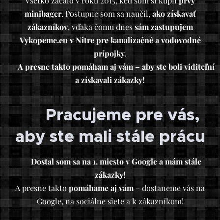
Všetko začalo v roku 2015, keď som si kúpil
prvý
minibager
. Postupne som sa naučil,
ako získavať
zákazníkov
, vďaka čomu dnes
sám zastupujem
Vykopeme.eu v Nitre pre kanalizačné a vodovodné
prípojky
.
👉
A presne takto pomáham aj vám – aby ste boli viditeľní
a získavali zákazky!
🏆 Pracujeme pre vás,
aby ste mali stále prácu
🛠
Dostal som sa na 1. miesto v Google a mám stále
zákazky!
A presne takto
pomáhame aj vám
– dostaneme vás na
Google, na sociálne siete a k zákazníkom!