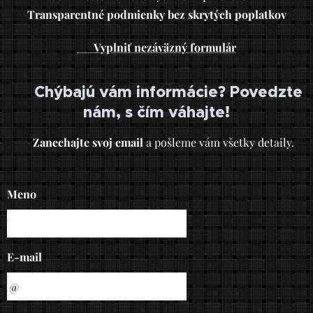
Transparentné podmienky bez skrytých poplatkov
👉
Vyplniť nezáväzný formulár
🤔 Chýbajú vám informácie? Povedzte
nám, s čím váhajte!
📧
Zanechajte svoj email
a pošleme vám všetky detaily.
Meno
E-mail