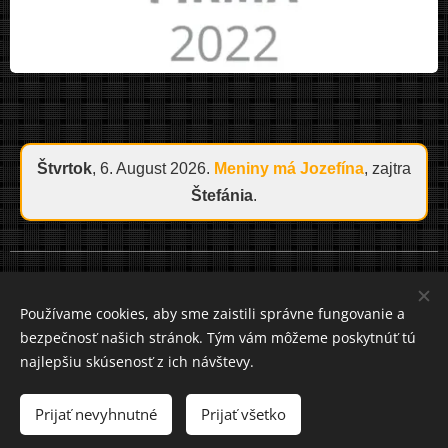
Štvrtok
, 6. August 2026.
Meniny má
Jozefína
, zajtra
Štefánia
.
Cookies
Používame cookies, aby sme zaistili správne fungovanie a
bezpečnosť našich stránok. Tým vám môžeme poskytnúť tú
Jazyky
najlepšiu skúsenosť z ich návštevy.
Slovenčina
Čeština
Mena
Prijať nevyhnutné
Prijať všetko
EUR €
CZK Kč