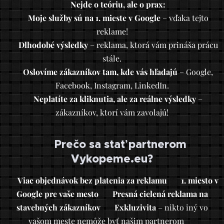
📌
Nejde o teóriu, ale o prax:
✅
Moje služby sú na 1. mieste v Google
– vďaka tejto
reklame!
✅
Dlhodobé výsledky
– reklama, ktorá vám prináša prácu
stále.
✅
Oslovíme zákazníkov tam, kde vás hľadajú
– Google,
Facebook, Instagram, LinkedIn.
✅
Neplatíte za kliknutia, ale za reálne výsledky
–
zákazníkov, ktorí vám zavolajú!
✅ Prečo sa stať partnerom
Vykopeme.eu?
🔹
Viac objednávok bez platenia za reklamu
🔹
1. miesto v
Google pre vaše mesto
🔹
Presná cielená reklama na
stavebných zákazníkov
🔹
Exkluzivita
– nikto iný vo
vašom meste nemôže byť našim partnerom 🔹