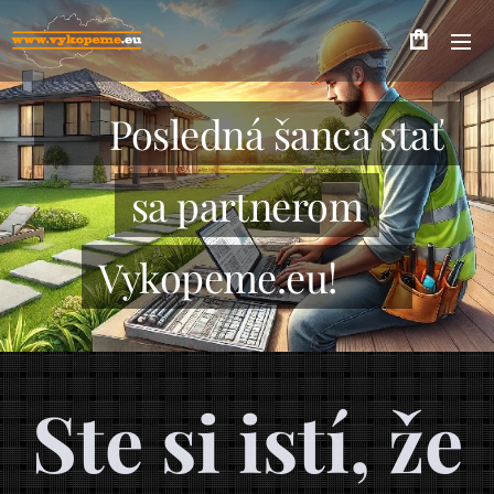
🔥 Posledná šanca stať
sa partnerom
Vykopeme.eu! 🚀
Ste si istí, že