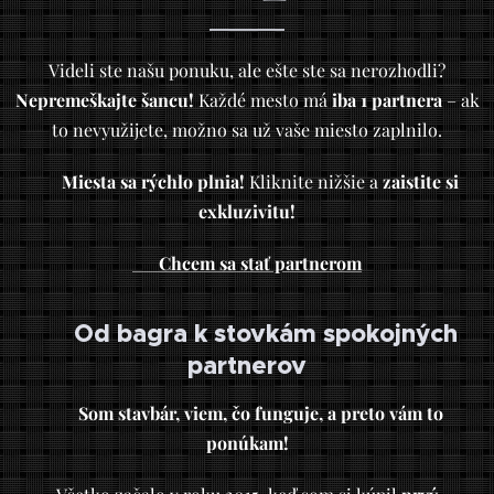
Videli ste našu ponuku, ale ešte ste sa nerozhodli?
Nepremeškajte šancu!
Každé mesto má
iba 1 partnera
– ak
to nevyužijete, možno sa už vaše miesto zaplnilo.
⏳
Miesta sa rýchlo plnia!
Kliknite nižšie a
zaistite si
exkluzivitu!
👉
Chcem sa stať partnerom
🔨 Od bagra k stovkám spokojných
partnerov
💡
Som stavbár, viem, čo funguje, a preto vám to
ponúkam!