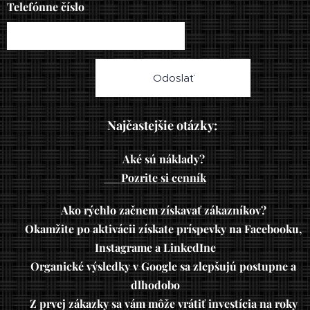
Telefónne číslo
Odoslať
Najčastejšie otázky:
📌
✔
Aké sú náklady?
👉
Pozrite si cenník
✔
Ako rýchlo začnem získavať zákazníkov?
✅
Okamžite po aktivácii získate príspevky na Facebooku,
Instagrame a LinkedIne
✅
Organické výsledky v Google sa zlepšujú postupne a
dlhodobo
✅
Z prvej zákazky sa vám môže vrátiť investícia na roky