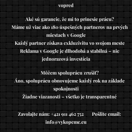
vopred
✔
Aké sú garancie, že mi to prinesie prácu?
🔹
Máme už viac ako 180 úspešných partnerov na prvých
miestach v Google
🔹
Každý partner získava exkluzivitu vo svojom meste
🔹
Reklama v Google je dlhodobá a stabilná – nie
jednorazová investícia
✔
Môžem spoluprácu zrušiť?
✅
Áno, spoluprácu obnovujeme každý rok na základe
spokojnosti
✅
Žiadne viazanosti – všetko je transparentné
📌
Zavolajte nám:
+421 911 462 752
📌
Pošlite email:
info@vykopeme.eu