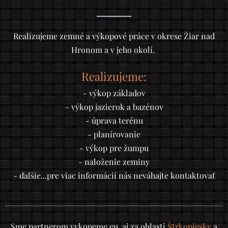
Realizujeme zemné a výkopové práce v okrese Žiar nad
Hronom a v jeho okolí.
Realizujeme:
- výkop základov
- výkop jazierok a bazénov
- úprava terénu
- planírovanie
- výkop pre žumpu
- naloženie zeminy
- ďalšie...pre viac informácií nás neváhajte kontaktovať
Sme partnerom vykopeme.eu, aj za oblasti
Štrkopiesky
a