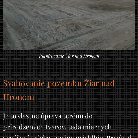
Planírovanie Žiar nad Hronom
Svahovanie pozemku Žiar nad
Hronom
Je to vlastne úprava terénu do
prirodzených tvarov, teda miernych
vyvýšenín alebo opačne priehlbín. Prechod