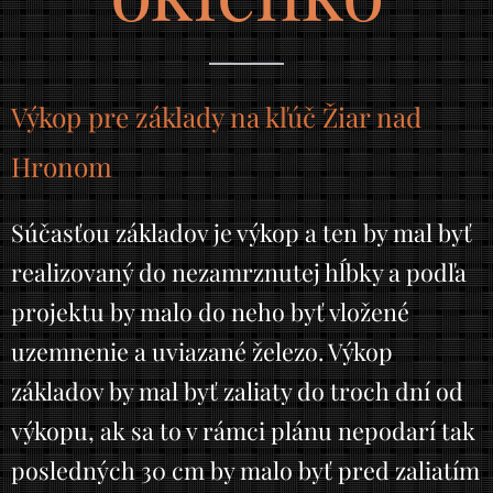
Výkop pre základy na kľúč Žiar nad
Hronom
Súčasťou základov je výkop a ten by mal byť
realizovaný do nezamrznutej hĺbky a podľa
projektu by malo do neho byť vložené
uzemnenie a uviazané železo. Výkop
základov by mal byť zaliaty do troch dní od
výkopu, ak sa to v rámci plánu nepodarí tak
posledných 30 cm by malo byť pred zaliatím