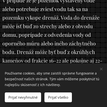
V prípade že je pozemok vystavený vode
alebo potrebuje zviesť vodu tak sa na
pozemku vykope drenáž. Voda do drenáže
môže ísť buď zo strechy alebo z obvodu
domu, poprípade z odvedenia vody od
oporného múru alebo iného záchytného
bodu. Drenáž môže byť buď z okrúhlych
kameňov od frakcie 16-22 ale pokojne aj 22-
63, zabalených do geotextílie, z plastových
Používame cookies, aby sme zaistili správne fungovanie a
paliet zabalených do geotextílie alebo sa
bezpečnosť našich stránok. Tým vám môžeme poskytnúť tú
najlepšiu skúsenosť z ich návštevy.
vyrábajú aj drenážne systémy s možnosťou
využitia vody. Jama na drenáž sa vypočíta
Prijať nevyhnutné
Prijať všetko
podľa zrážanlivosti ale aj typu zeme,