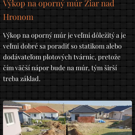
Výkop na oporný múr Žiar nad
Hronom
Výkop na oporný múr je veľmi dôležitý a je
veľmi dobré sa poradiť so statikom alebo
dodávateľom plotových tvárnic, pretože
čím väčší nápor bude na múr, tým širší
treba základ.