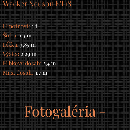
Wacker Neuson ET18
Hmotnosť:
2 t
Šírka:
1,3 m
Dĺžka:
3,85 m
Výška:
2,29 m
Hĺbkový dosah:
2,4 m
Max. dosah:
3,7 m
Fotogaléria -