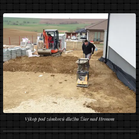
Výkop pod zámkovú dlažbu Žiar nad Hronom