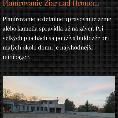
Planírovanie Žiar nad Hronom
Planírovanie je detailne upravovanie zeme
alebo kameňa spravidla už na záver. Pri
veľkých plochách sa používa buldozér pri
malých okolo domu je najvhodnejší
minibager.