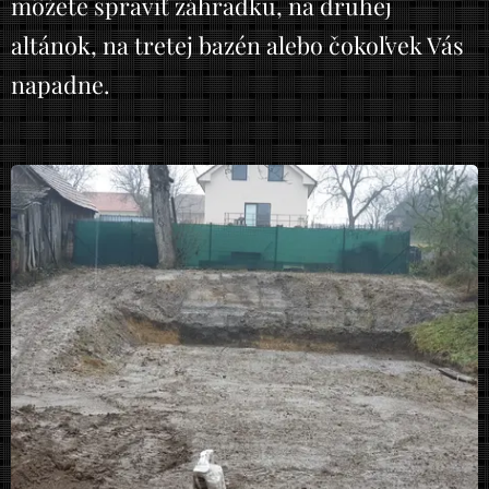
môžete spraviť záhradku, na druhej
altánok, na tretej bazén alebo čokoľvek Vás
napadne.