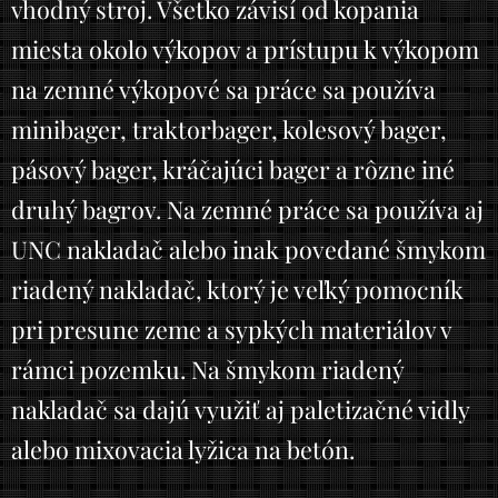
vhodný stroj. Všetko závisí od kopania
miesta okolo výkopov a prístupu k výkopom
na zemné výkopové sa práce sa používa
minibager, traktorbager, kolesový bager,
pásový bager, kráčajúci bager a rôzne iné
druhý bagrov. Na zemné práce sa používa aj
UNC nakladač alebo inak povedané šmykom
riadený nakladač, ktorý je veľký pomocník
pri presune zeme a sypkých materiálov v
rámci pozemku. Na šmykom riadený
nakladač sa dajú využiť aj paletizačné vidly
alebo mixovacia lyžica na betón.