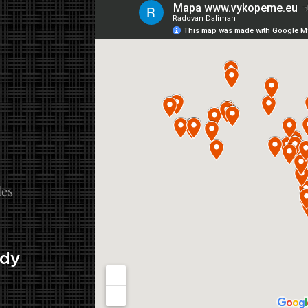
les
ady