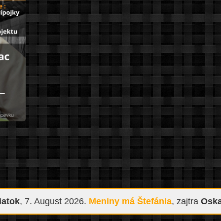
iatok
, 7. August 2026.
Meniny má
Štefánia
, zajtra
Oska