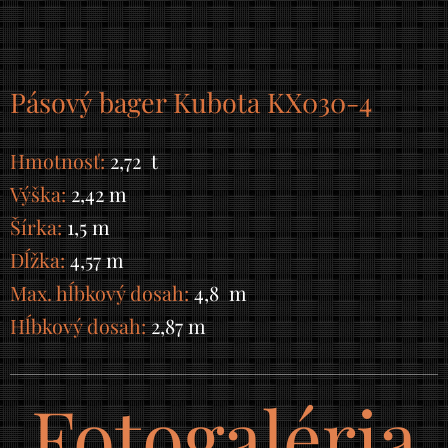
Pásový bager Kubota KX030-4
Hmotnosť:
2,72 t
Výška:
2,42 m
Šírka:
1,5 m
Dĺžka:
4,57 m
Max. hĺbkový dosah:
4,8 m
Hĺbkový dosah:
2,87 m
Fotogaléria