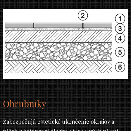
Obrubníky
Zabezpečujú estetické ukončenie okrajov a
plôch z betónovej dlažby a terasových platní.