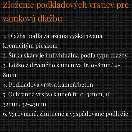
Zloženie podkladových vrstiev
pre
zámkovú dlažbu
1. Dlažba podľa zaťaženia vyškárovaná
kremičitým pieskom
2. Šírka škáry je individuálna podľa typu dlažby
3. Lôžko z drveného kameniva fr. 0-8mm/ 4-
8mm
4. Podkladová vrstva kameň/betón
5. Ochranná vrstva kameň fr. 0-32mm, 16-
32mm, 32-43mm
6. Vyrovnané, zhutnené a vyspádované podložie