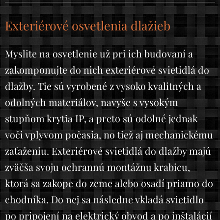
Exteriérové osvetlenia dlažieb
Myslite na osvetlenie už pri ich budovaní a
zakomponujte do nich exteriérové svietidlá do
dlažby. Tie sú vyrobené z vysoko kvalitných a
odolných materiálov, navyše s vysokým
stupňom krytia IP, a preto sú odolné jednak
voči vplyvom počasia, no tiež aj mechanickému
zaťaženiu. Exteriérové svietidlá do dlažby majú
zväčša svoju ochrannú montážnu krabicu,
ktorá sa zakope do zeme alebo osadí priamo do
chodníka. Do nej sa následne vkladá svietidlo
po pripojení na elektrický obvod a po inštalácií