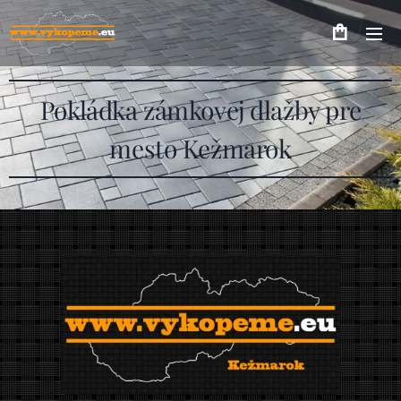
Pokládka zámkovej dlažby pre
mesto Kežmarok