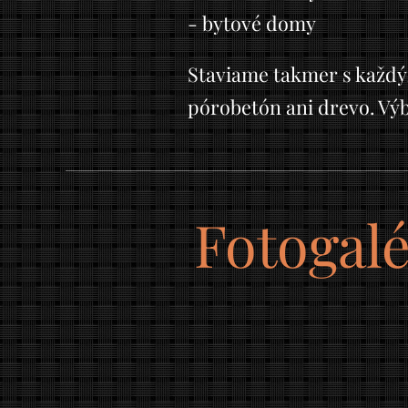
- bytové domy
Staviame takmer s každ
pórobetón ani drevo. Vý
Fotogalé