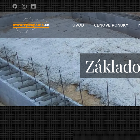
ÚVOD
CENOVÉ PONUKY
Základo