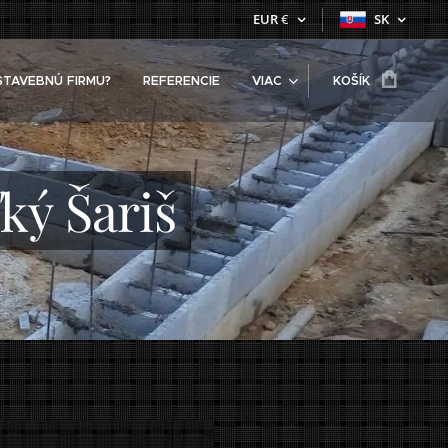
EUR
€
SK
STAVEBNÚ FIRMU?
REFERENCIE
VIAC
KOŠÍK
ký Šariš