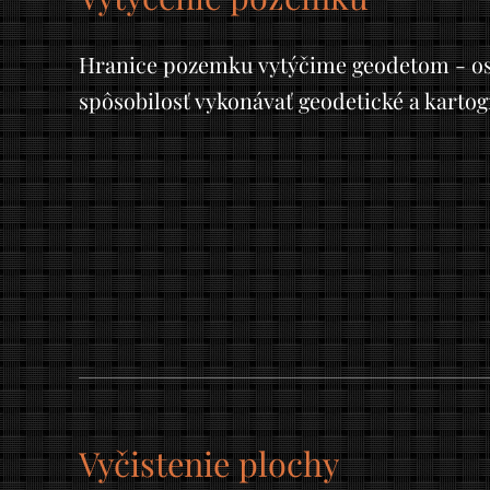
Hranice pozemku vytýčime geodetom - os
spôsobilosť vykonávať geodetické a kartogr
Vyčistenie plochy