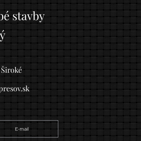
bé stavby
ý
5
 Široké
presov.sk
✉ E-mail