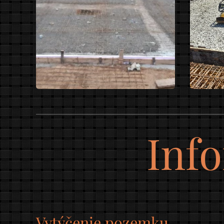
Inf
Vytýčenie pozemku