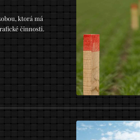
obou, ktorá má
afické činnosti.