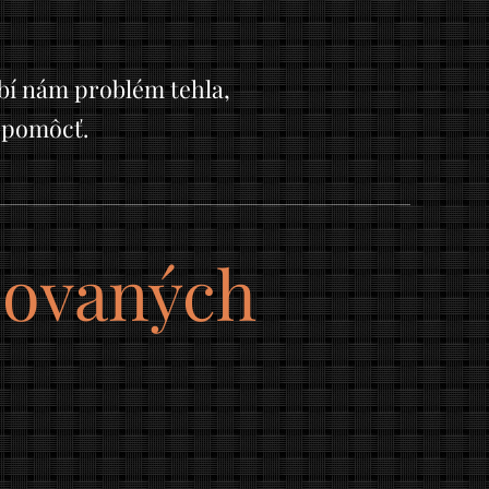
í nám problém tehla,
 pomôcť.
izovaných