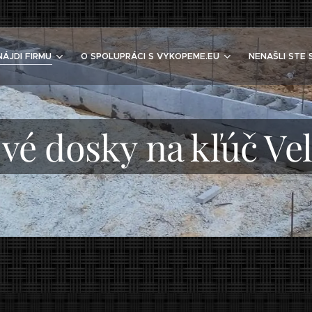
NÁJDI FIRMU
O SPOLUPRÁCI S VYKOPEME.EU
NENAŠLI STE 
vé dosky na kľúč Veľ