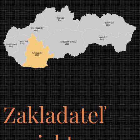
Žilinský
	
kraj
Prešovský
	
kraj
Trenčiansky
	
kraj
Košický
	
kraj
Trnavský
	
Banskobystrický
	
kraj
kraj
Bratislavský
		
kraj
		
Nitriansky
	
kraj
Zakladateľ