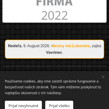
Nedeľa
, 9. August 2026.
Meniny má
Ľubomíra
, zajtra
Vavrinec
.
Cookies
Používame cookies, aby sme zaistili správne fungovanie a
bezpečnosť našich stránok. Tým vám môžeme poskytnúť tú
Jazyky
najlepšiu skúsenosť z ich návštevy.
Slovenčina
Čeština
Mena
Prijať nevyhnutné
Prijať všetko