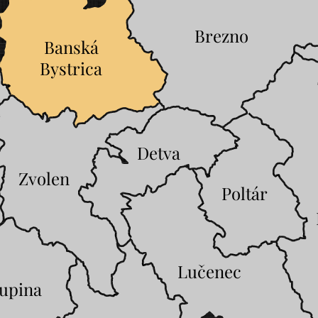
Brezno
Banská
Bystrica
Detva
Zvolen
Poltár
Lučenec
upina