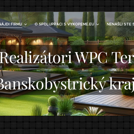
NÁJDI FIRMU
O SPOLUPRÁCI S VYKOPEME.EU
NENAŠLI STE 
 Realizátori WPC Ter
Banskobystrický kra