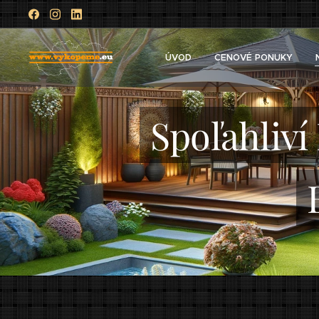
ÚVOD
CENOVÉ PONUKY
Spoľahliví