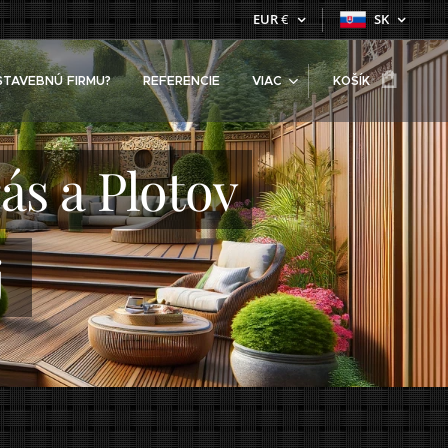
EUR
€
SK
STAVEBNÚ FIRMU?
REFERENCIE
VIAC
KOŠÍK
ás a Plotov
j