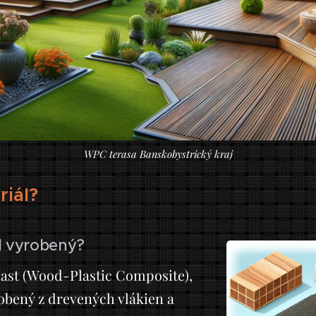
WPC terasa Banskobystrický kraj
iál?
l vyrobený?
ast (Wood-Plastic Composite),
obený z drevených vlákien a