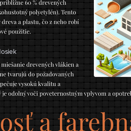
približne 60 % drevených
ohustotný polyetylén). Tento
dreva a plastu, čo z neho robí
vé použitie.
osiek
miešanie drevených vlákien a
dne tvarujú do požadovaných
pečuje vysokú kvalitu a
ý je odolný voči poveternostným vplyvom a opotre
osť a farebn