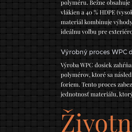
polyméru. Bežne obsahuje 
vlákien a 40 % HDPE (vysok
materiál kombinuje výhody 
ideálnu voľbu pre exteriéro
Výrobný proces WPC d
Výroba WPC dosiek zahŕňa 
polymérov, ktoré sa násle
foriem. Tento proces zabez
jednotnosť materiálu, ktor
Životn