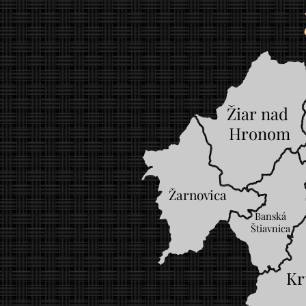
Žiar nad 
Hronom
Žarnovica
Banská
Štiavnica
Kr