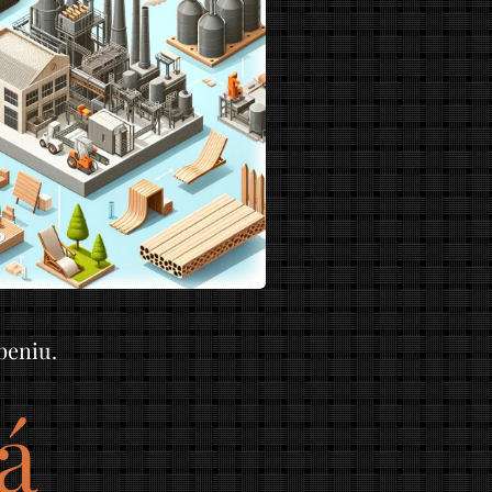
beniu.
á