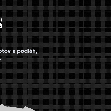
s
otov a podláh,
.