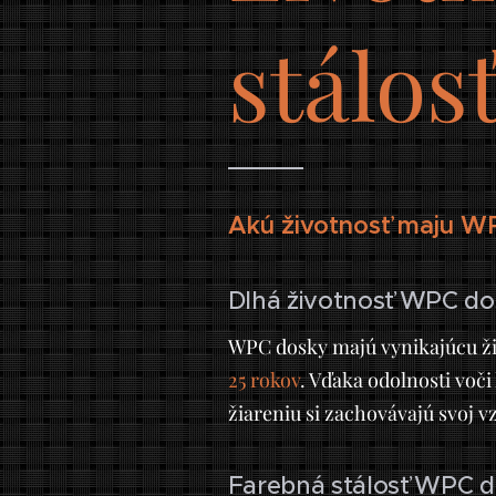
stálos
Akú životnosť maju W
Dlhá životnosť WPC do
WPC dosky majú vynikajúcu ži
25 rokov
. Vďaka odolnosti voč
žiareniu si zachovávajú svoj v
Farebná stálosť WPC d