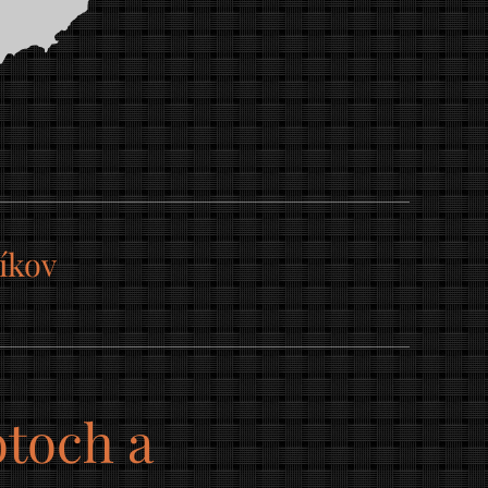
íkov
otoch a