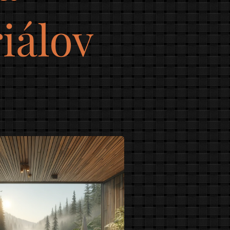
iálov