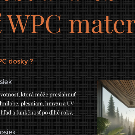
ť WPC mater
PC dosky ?
siek
votnosť, ktorá môže presiahnuť
i hnilobe, plesniam, hmyzu a UV
zhľad a funkčnosť po dlhé roky.
osiek