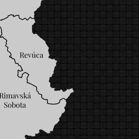
Revúca
Rimavská
Sobota