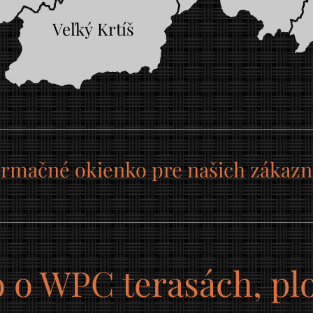
Veľký Krtíš
ormačné okienko pre našich zákazn
 o WPC terasách, pl