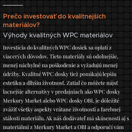
Prečo investovať do kvalitnejších
materiálov?
Výhody kvalitných WPC materiálov
Investícia do kvalitných WPC dosiek sa oplatí z
viacerých dôvodov. Tieto materiály sú odolnejšie,
menej náchylné na poškodenie a vyžadujú menej
údržby. Kvalitné WPC dosky tiež ponúkajú lepšiu
estetiku a dlhšiu životnosť. Zatiaľ čo môžete nájsť
lacnejšie alternatívy v predajniach ako WPC dosky
Merkury Market alebo WPC dosky OBI, je dôležité
zvážiť všetky aspekty vrátane životnosti a farebnej
stálosti materiálu. Ak náš dodávateľ má skúsenosti aj s
materiálmi z Merkury Market a OBI a odporučí vám