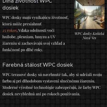
Dlhá životnosť WPC
dosiek
WPC dosky majú vynikajúcu životnosť,
ktorá môže presiahnuť
25 rokov
. Vďaka odolnosti voči
WPC dosky Košická
hnilobe, plesniam, hmyzu a UV
Nová Ves
žiareniu si zachovávajú svoj vzhľad a
funkčnosť po dlhé roky.
Farebná stálosť WPC dosiek
WPC terasové dosky sú navrhnuté tak, aby si udržali svoju
farbu aj pri dlhodobom vystavení slnečnému žiareniu.
Moderné výrobné technológie zabezpečujú, že farby WPC
dosiek nevyblednú ani po rokoch používania.