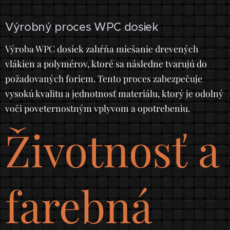
Výrobný proces WPC dosiek
Výroba WPC dosiek zahŕňa miešanie drevených
vlákien a polymérov, ktoré sa následne tvarujú do
požadovaných foriem. Tento proces zabezpečuje
vysokú kvalitu a jednotnosť materiálu, ktorý je odolný
voči poveternostným vplyvom a opotrebeniu.
Životnosť a
farebná