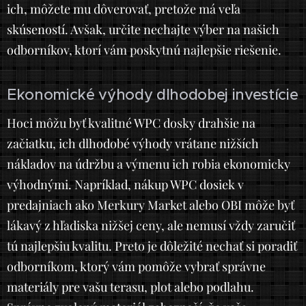
ich, môžete mu dôverovať, pretože má veľa
skúseností. Avšak, určite nechajte výber na našich
odborníkov, ktorí vám poskytnú najlepšie riešenie.
Ekonomické výhody dlhodobej investície
Hoci môžu byť kvalitné WPC dosky drahšie na
začiatku, ich dlhodobé výhody vrátane nižších
nákladov na údržbu a výmenu ich robia ekonomicky
výhodnými. Napríklad, nákup WPC dosiek v
predajniach ako Merkury Market alebo OBI môže byť
lákavý z hľadiska nižšej ceny, ale nemusí vždy zaručiť
tú najlepšiu kvalitu. Preto je dôležité nechať si poradiť
odborníkom, ktorý vám pomôže vybrať správne
materiály pre vašu terasu, plot alebo podlahu.