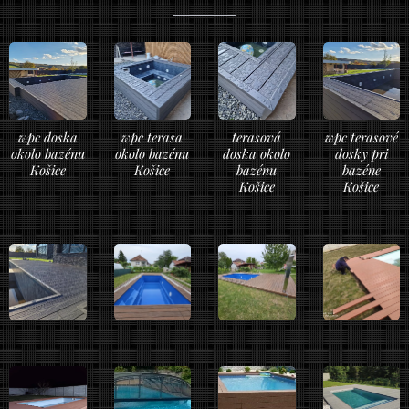
wpc doska
wpc terasa
terasová
wpc terasové
okolo bazénu
okolo bazénu
doska okolo
dosky pri
Košice
Košice
bazénu
bazéne
Košice
Košice