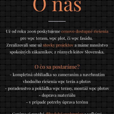
O nás
Už od roku 2006 poskytujeme
cenovo dostupné riešenia
pre wpc terasu, wpc plot, či wpc fasádu.
Zrealizovali sme už
stovky projektov
a máme množstvo
spokojných zákazníkov, z rôznych kútov Slovenska.
O čo sa postaráme?
- kompletná obhliadka so zameraním a navrhnutím
vhodného riešenia wpc terás a plotov
- poradenstvo a pokládka wpc terasy, montáž wpc plotov
- doprava materiálu
- v prípade potreby úprava terénu
Ceníme si mnohé
dlhodobé spolupráce
s veľkými