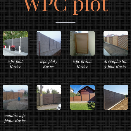
WPC plot
wpc plot
wpc ploty
wpc brána
drevoplastov
Košice
Košice
Košice
ý plot Košice
montáž wpc
plota Košice