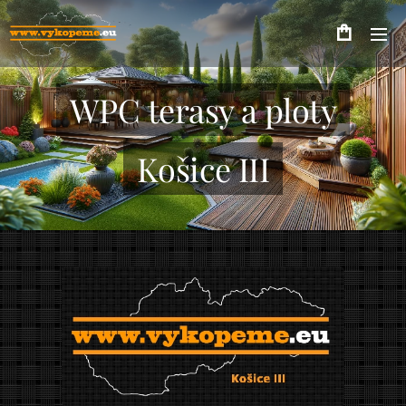
WPC terasy a ploty
Košice III