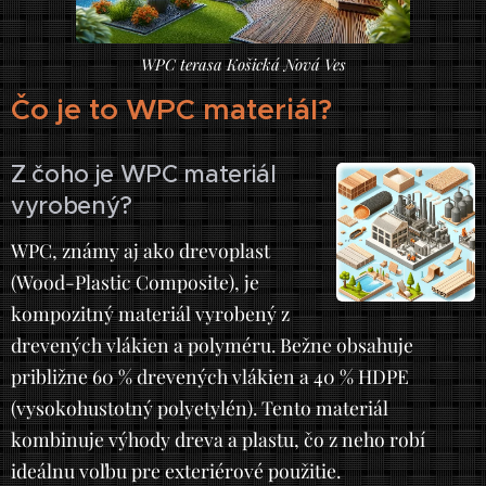
WPC terasa Košická Nová Ves
Čo je to WPC materiál?
Z čoho je WPC materiál
vyrobený?
WPC, známy aj ako drevoplast
(Wood-Plastic Composite), je
kompozitný materiál vyrobený z
drevených vlákien a polyméru. Bežne obsahuje
približne 60 % drevených vlákien a 40 % HDPE
(vysokohustotný polyetylén). Tento materiál
kombinuje výhody dreva a plastu, čo z neho robí
ideálnu voľbu pre exteriérové použitie.