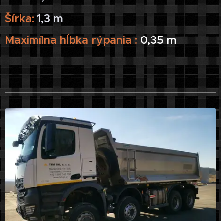
Šírka:
1,3 m
Maximílna hĺbka rýpania :
0,35 m