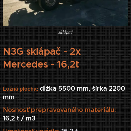
sklápač
N3G sklápač - 2x
Mercedes - 16
,2t
dĺžka 5500 mm, šírka 2200
Ložná plocha:
mm
Nosn
osť prepravovaného materiálu:
16,2 t / m3