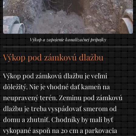
Výkop a zapojenie kanalizačnej prípojky
Výkop pod zámkovú dlažbu
Výkop pod zámkovú dlažbu je veľmi
dôležitý. Nie je vhodné dať kameň na
neupravený terén. Zeminu pod zámkovú
dlažbu je treba vyspádovať smerom od
domu a zhutniť. Chodníky by mali byť
vykopané aspoň na 20 cm a parkovacia