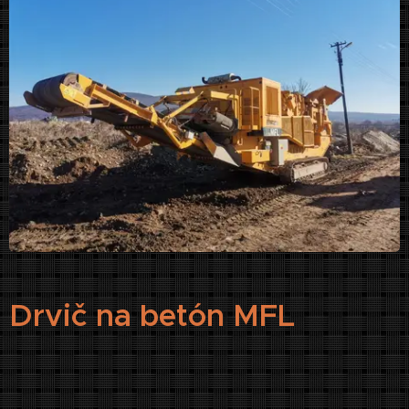
Drvič na betón MFL