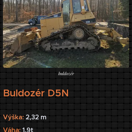
buldozér
Buldozér D5N
Výška:
2,32 m
Váha:
1,9t