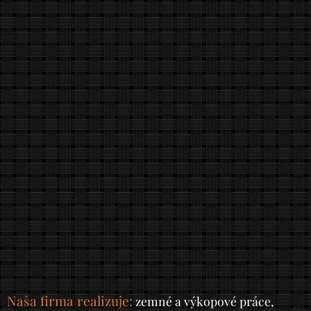
Naša firma realizuje:
zemné a výkopové práce,