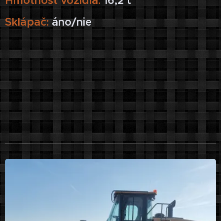
Hmotnosť vozidla:
16,2 t
Sklápač:
áno/nie