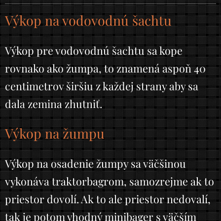
Výkop na vodovodnú šachtu
Výkop pre vodovodnú šachtu sa kope
rovnako ako žumpa, to znamená aspoň 40
centimetrov širšiu z každej strany aby sa
dala zemina zhutniť.
Výkop na žumpu
Výkop na osadenie žumpy sa väčšinou
vykonáva traktorbagrom, samozrejme ak to
priestor dovolí. Ak to ale priestor nedovalí,
tak je potom vhodný minibager s väčším