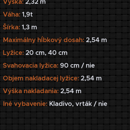
Výška:
2,32 m
Váha:
1,9t
Šírka:
1,3 m
Maximálny hĺbkový dosah:
2,54 m
Lyžice:
20 cm, 40 cm
Svahovacia lyžica:
90 cm / nie
Objem nakladacej lyžice:
2,54 m
Výška nakladania:
2,54 m
Iné vybavenie:
Kladivo, vrták / nie