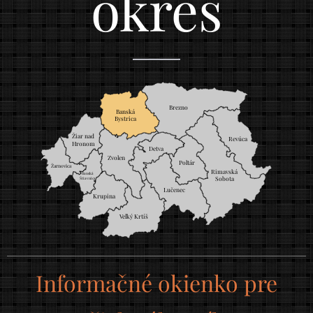
okres
Brezno
Banská
Bystrica
Žiar nad 
Revúca
Hronom
Detva
Zvolen
Poltár
Žarnovica
Rimavská
Banská
Sobota
Štiavnica
Lučenec
Krupina
Veľký Krtíš
Informačné okienko pre