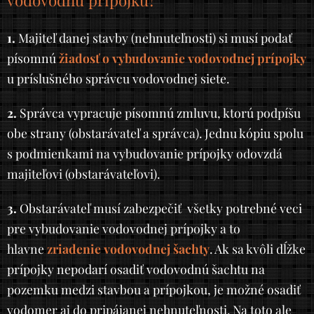
vodovodnú prípojku?
1.
Majiteľ danej stavby (nehnuteľnosti) si musí podať
písomnú
žiadosť o vybudovanie vodovodnej prípojky
u príslušného správcu vodovodnej siete.
2.
Správca vypracuje písomnú zmluvu, ktorú podpíšu
obe strany (obstarávateľ a správca). Jednu kópiu spolu
s podmienkami na vybudovanie prípojky odovzdá
majiteľovi (obstarávateľovi).
3.
Obstarávateľ musí zabezpečiť všetky potrebné veci
pre vybudovanie vodovodnej prípojky a to
hlavne
zriadenie vodovodnej šachty
. Ak sa kvôli dĺžke
prípojky nepodarí osadiť vodovodnú šachtu na
pozemku medzi stavbou a prípojkou, je možné osadiť
vodomer aj do pripájanej nehnuteľnosti. Na toto ale