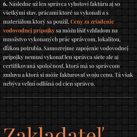
6.
Následne už len správca vyhotoví faktúru aj so
všetkými stav. prácami ktoré sa vykonali a s
materiálom ktorý sa použil.
Ceny za zriadenie
vodovodnej prípojky
sa môžu líšiť vzhľadom na
množstvo vykonaných prác správcom, lokalitou,
dĺžkou potrubia. Samozrejme zapojenie vodovodnej
prípojky nemusí vykonať len správca siete ale aj
certifikovaná spoločnosť, ktorá má so správcom
zmluvu a ktorá si môže fakturovať svoju cenu. Tá však
nebýva veľmi odlišná od cien správcu.
Zakladateľ