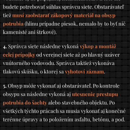
budete potrebovať súhlas správcu siete. Obstarávateľ
tiež
musí zaobstarať zákopový materiál na obsyp
potrubia
(hlinu prípadne piesok, nemalo by to byť nič
kamenisté ani štrkové).
4.
Správca siete následne vykoná
výkop a montáž
celej prípojky
od verejnej siete až po hlavný uzáver
vnútorného vodovodu. Správca taktiež vykonáva
tlakovú skúšku, o ktorej sa
vyhotoví záznam
.
5.
Obsyp môže vykonať aj obstarávateľ. Po kontrole
obsypu sa následne vykoná aj
utesnenie prestupu
potrubia do šachty
alebo stavebného objektu. Po
všetkých týchto prácach sa musia vykonať aj konečné
terénne úpravy a to položením asfaltu, betónu, a pod.