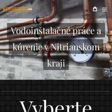
Vodoinštalačné práce a
kúrenie v Nitrianskom
kraji
Vyberte