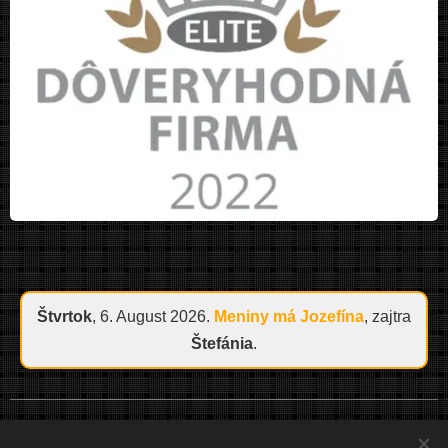
Štvrtok
, 6. August 2026.
Meniny má
Jozefína
, zajtra
Štefánia
.