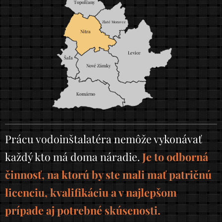
Topoľčany
Zlaté Moravce
Nitra
Levice
Šaľa
Nové Zámky
Komárno
Prácu vodoinštalatéra nemôže vykonávať
každý kto má doma náradie.
Je to odborná
činnosť, na ktorú by ste mali mať patričnú
licenciu, kvalifikáciu a v najlepšom
prípade aj potrebné skúsenosti.