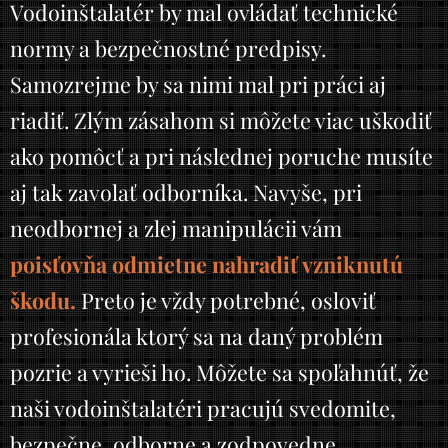
Vodoinštalatér by mal ovládať technické
normy a bezpečnostné predpisy.
Samozrejme by sa nimi mal pri práci aj
riadiť. Zlým zásahom si môžete viac uškodiť
ako pomôcť a pri následnej poruche musíte
aj tak zavolať odborníka. Navyše, pri
neodbornej a zlej manipulácii vám
poisťovňa odmietne nahradiť vzniknutú
škodu.
Preto je vždy potrebné, osloviť
profesionála ktorý sa na daný problém
pozrie a vyrieši ho. Môžete sa spoľahnúť, že
naši vodoinštalatéri pracujú svedomite,
bezpečne, odborne a zodpovedne.