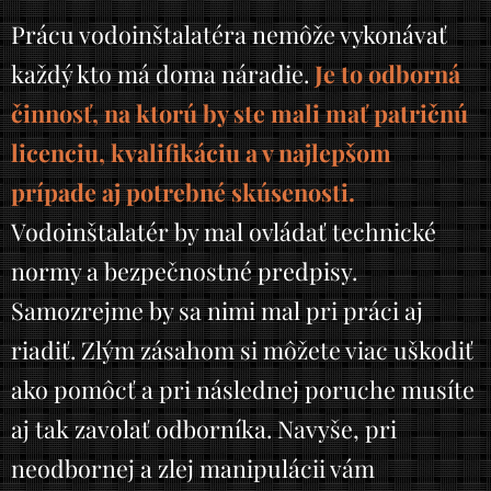
Prácu vodoinštalatéra nemôže vykonávať
každý kto má doma náradie.
Je to odborná
činnosť, na ktorú by ste mali mať patričnú
licenciu, kvalifikáciu a v najlepšom
prípade aj potrebné skúsenosti.
Vodoinštalatér by mal ovládať technické
normy a bezpečnostné predpisy.
Samozrejme by sa nimi mal pri práci aj
riadiť. Zlým zásahom si môžete viac uškodiť
ako pomôcť a pri následnej poruche musíte
aj tak zavolať odborníka. Navyše, pri
neodbornej a zlej manipulácii vám