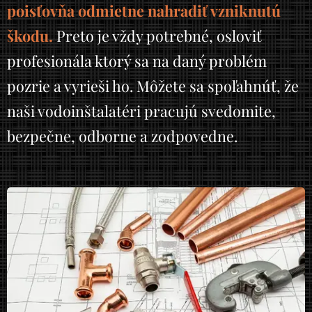
poisťovňa odmietne nahradiť vzniknutú
škodu.
Preto je vždy potrebné, osloviť
profesionála ktorý sa na daný problém
pozrie a vyrieši ho. Môžete sa spoľahnúť, že
naši vodoinštalatéri pracujú svedomite,
bezpečne, odborne a zodpovedne.