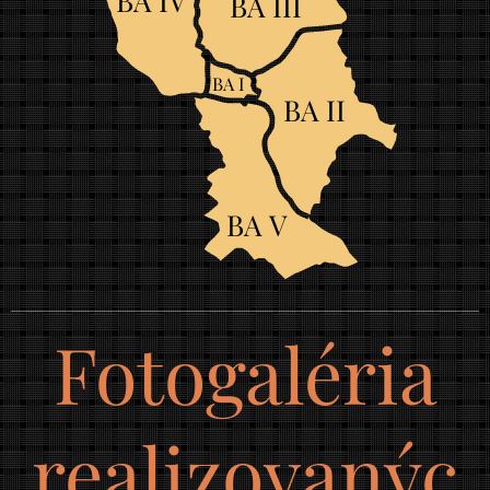
BA IV
BA III
BA I
BA II
BA V
Fotogaléria
realizovanýc