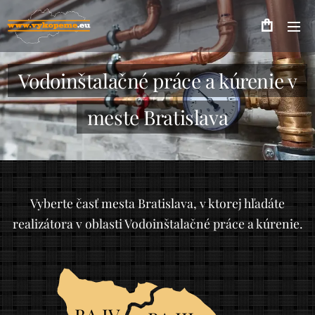
Vodoinštalačné práce a kúrenie v
meste Bratislava
Vyberte časť mesta Bratislava, v ktorej hľadáte
realizátora v oblasti Vodoinštalačné práce a kúrenie.