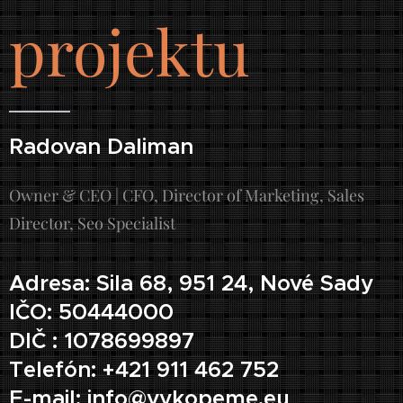
projektu
čistenie a odblokovanie odpadov.
Mnohé firmy ponúkajú aj
kompletné
rekonštrukcie kúpeľní
, vrátane návrhu a
Radovan Daliman
realizácie rozvodov vody a odpadu. Ak
hľadáte komplexné
vodoinštalačné služby v
Owner & CEO | CFO, Director of Marketing, Sales
Bratislave
, vyberte si firmu s referenciami
a dlhoročnou praxou.
Director, Seo Specialist
Adresa: Sila 68, 951 24, Nové Sady
IČO: 50444000
DIČ : 1078699897
Telefón: +421 911 462 752
E-mail: info@vykopeme.eu