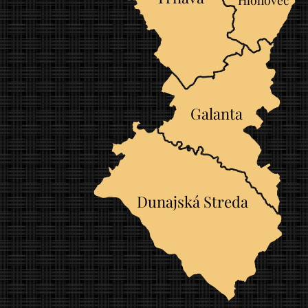
Galanta
Dunajská Streda