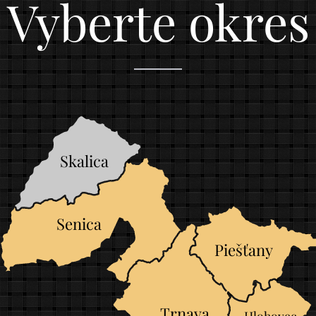
Vyberte okres
Skalica
Senica
Piešťany
Trnava
Hlohovec