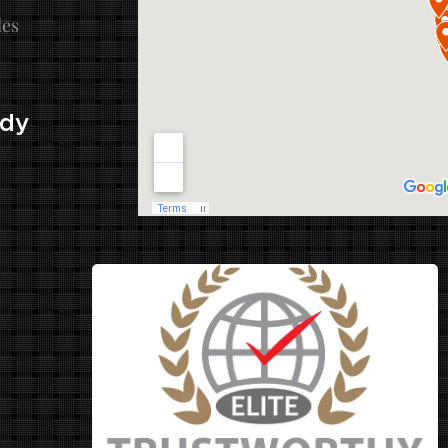
les
ady