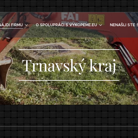
NÁJDI FIRMU
O SPOLUPRÁCI S VYKOPEME.EU
NENAŠLI STE 
Trnavský kraj