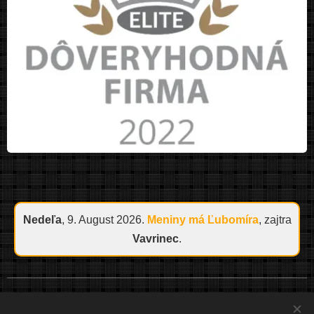
Nedeľa
, 9. August 2026.
Meniny má
Ľubomíra
, zajtra
Vavrinec
.