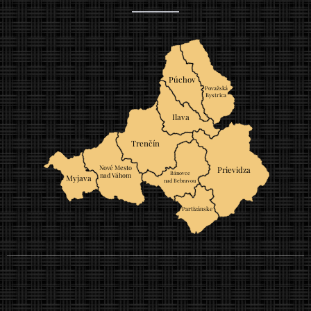
Púchov
Považská
Bystrica
Ilava
Trenčín
Nové Mesto
Prievidza
Bánovce
nad Váhom
Myjava
nad Bebravou
Partizánske