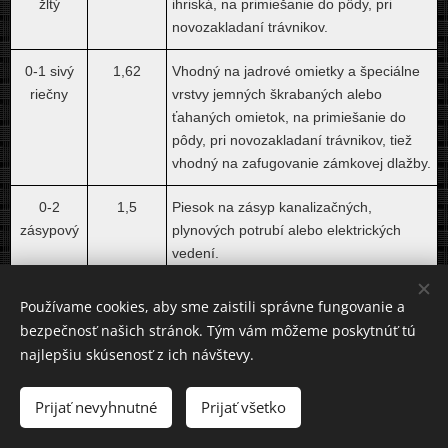
žltý
ihriská, na primiešanie do pôdy, pri
novozakladaní trávnikov.
0-1 sivý
1,62
Vhodný na jadrové omietky a špeciálne
riečny
vrstvy jemných škrabaných alebo
ťahaných omietok, na primiešanie do
pôdy, pri novozakladaní trávnikov, tiež
vhodný na zafugovanie zámkovej dlažby.
0-2
1,5
Piesok na zásyp kanalizačných,
zásypový
plynových potrubí alebo elektrických
vedení.
0-1
1,45
Piesok sa používa na murovanie,
Používame cookies, aby sme zaistili správne fungovanie a
kopaný
kožovanie a pucovanie, spevnenie
bezpečnosť našich stránok. Tým vám môžeme poskytnúť tú
žltý
trávnatých plôch a športovísk,
najlepšiu skúsenosť z ich návštevy.
Marcelová
zafugovanie zámkovej dlažby.
Prijať nevyhnutné
Prijať všetko