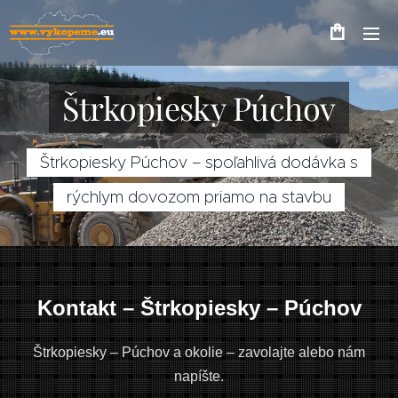
Štrkopiesky Púchov
Štrkopiesky Púchov – spoľahlivá dodávka s
rýchlym dovozom priamo na stavbu
Kontakt – Štrkopiesky – Púchov
Štrkopiesky – Púchov a okolie – zavolajte alebo nám
napíšte.