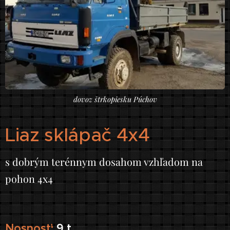
dovoz štrkopiesku Púchov
Liaz sklápač 4x4
s dobrým terénnym dosahom vzhľadom na
pohon 4x4
Nosnosť:
9
t