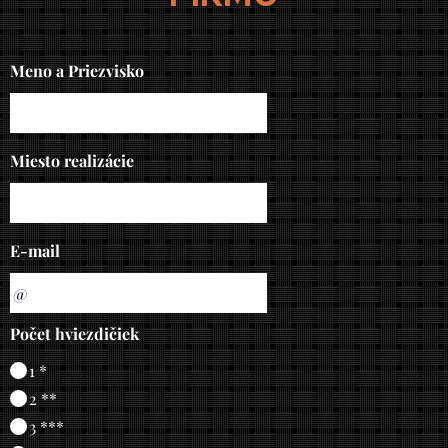
Meno a Priezvisko
Miesto realizácie
E-mail
Počet hviezdičiek
1 *
2 **
3 ***