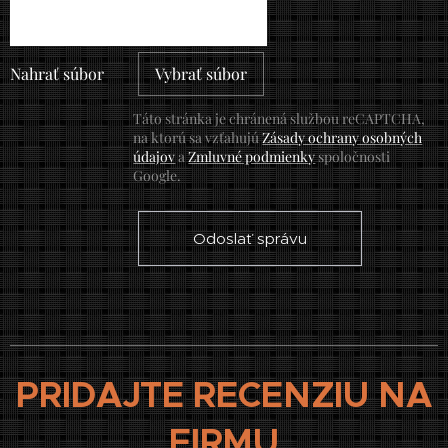
Nahrať súbor
Vybrať súbor
Táto stránka je chránená službou reCAPTCHA,
na ktorú sa vzťahujú
Zásady ochrany osobných
údajov
a
Zmluvné podmienky
spoločnosti
Google.
Odoslať správu
PRIDAJTE RECENZIU NA
FIRMU