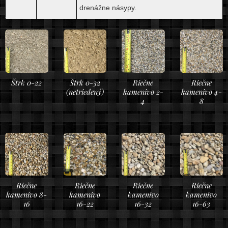
drenážne násypy.
Štrk 0-22
Štrk 0-32
Riečne
Riečne
(netriedený)
kamenivo 2-
kamenivo 4-
4
8
Riečne
Riečne
Riečne
Riečne
kamenivo 8-
kamenivo
kamenivo
kamenivo
16
16-22
16-32
16-63