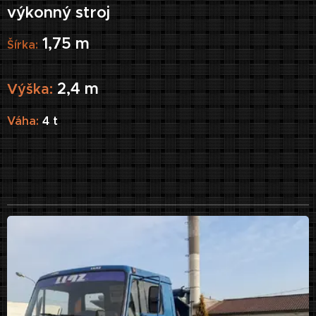
výkonný stroj
1,75 m
Šírka
:
2,4 m
Výška
:
Váha:
4 t