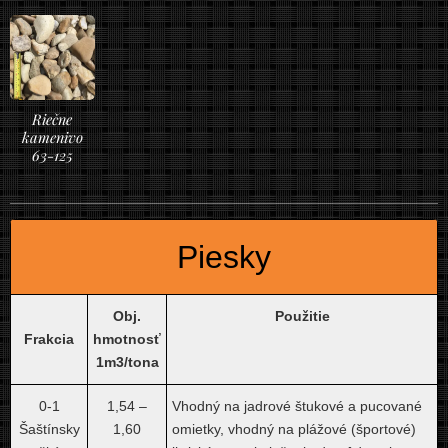
Riečne
kamenivo
63-125
Piesky
Obj.
Použitie
Frakcia
hmotnosť
1m3/tona
0-1
1,54 –
Vhodný na jadrové štukové a pucované
Šaštínsky
1,60
omietky, vhodný na plážové (športové)