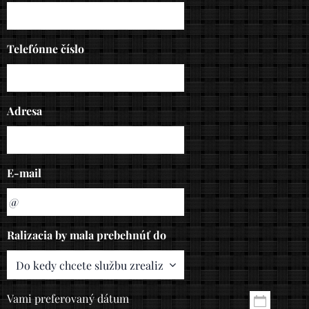
Telefónne číslo
Adresa
E-mail
Ralizacia by mala prebehnúť do
Vami preferovaný dátum