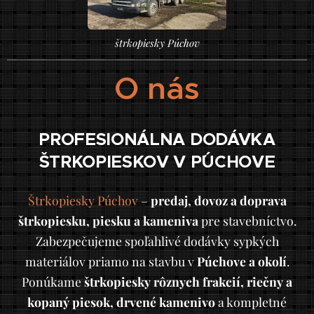
štrkopiesky Púchov
O nás
PROFESIONÁLNA DODÁVKA
ŠTRKOPIESKOV V P´ÚCHOVE
Štrkopiesky Púchov
–
predaj, dovoz a doprava
štrkopiesku, piesku a kameniva
pre stavebníctvo.
Zabezpečujeme spoľahlivé dodávky sypkých
materiálov priamo na stavbu v
Púchove a okolí
.
Ponúkame
štrkopiesky rôznych frakcií, riečny a
kopaný piesok, drvené kamenivo
a kompletné