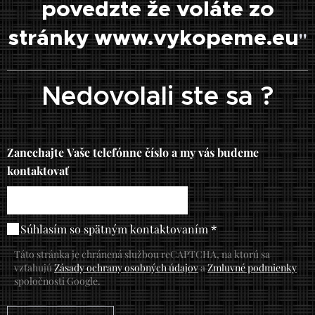
povedzte že voláte zo
stránky www.vykopeme.eu
"
Nedovolali ste sa ?
Zanechajte Vaše telefónne číslo a my vás budeme
kontaktovať
Súhlasím so spätným kontaktovaním
Táto stránka je chránená službou reCAPTCHA, na ktorú sa
vzťahujú
Zásady ochrany osobných údajov
a
Zmluvné podmienky
spoločnosti Google.