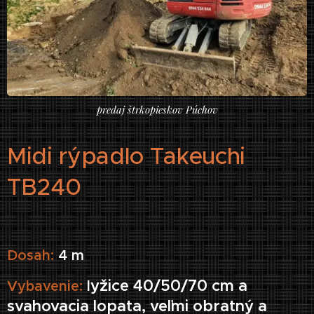
predaj štrkopieskov Púchov
Midi rýpadlo Takeuchi
TB240
Dosah
:
4 m
yžice 40/50/70 cm a
Vybavenie
:
l
svahovacia lopata, veľmi obratný a