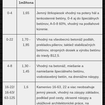
1m3/tona
0-4
1,65
Jemný štrkopiesok vhodný na potery hál a
tenkostenné betóny, 0-4 aj do špeciálnych
betónov, A-0-8 60%, vhodný na podlahové
kúrenie.
0-22
1,70 -
Vhodný na všeobecnú betonáž podláh,
1,85
prekladov,pilierov, taktiež stabilizačných
betónov, stropných dosiek a výrobu betónu
do triedy B12,5.
4-8
1,30 -
Vhodný na betonáž, miešanie a
1,45
namiešanie špeciálneho betónu,
vodostavebný betón, na drenážne násypy.
16-22/
1,6
Kamenivo 16-63, 22 a viac neobsahuje
16-63/
jemný piesok, vhodný na zásypy základov,
63-125
podklad pod cesty, okrasné násypy a
ukážkové architektonické práce, na