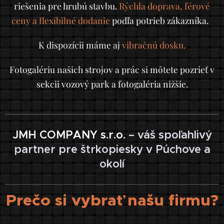
riešenia pre hrubú stavbu.
Rýchla doprava, férové
ceny a flexibilné dodanie
podľa potrieb zákazníka.
K dispozícii máme aj
vibračnú dosku.
Fotogalériu našich strojov a prác si môtete pozrieť v
sekcii vozový park a fotogaléria nižšie.
JMH COMPANY s.r.o.
– váš spoľahlivý
partner pre štrkopiesky v Púchove a
okolí
Prečo si vybrať našu firmu?