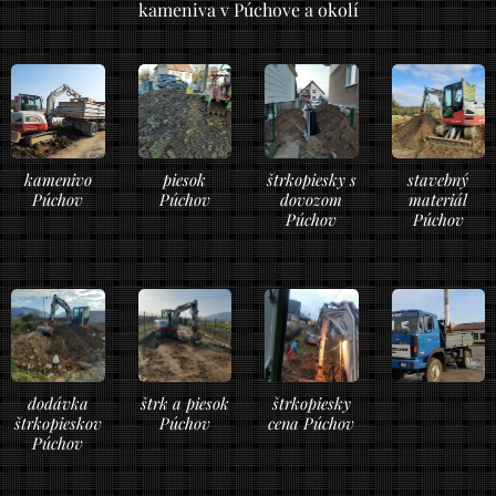
kameniva v Púchove a okolí
kamenivo
piesok
štrkopiesky s
stavebný
Púchov
Púchov
dovozom
materiál
Púchov
Púchov
dodávka
štrk a piesok
štrkopiesky
štrkopieskov
Púchov
cena Púchov
Púchov