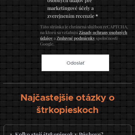
osobných údajov pre
marketingové účely a
zverejnením recenzie
Táto stránka je chránená službou reCAPTCHA,
na ktorú sa vzťahujú
Zásady ochrany osobných
údajov
a
Zmluvné podmienky
spoločnosti
Google.
Odoslať
Najčastejšie otázky o
štrkopieskoch
1. Koľko stojí štrkopiesok v Púchove?