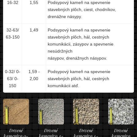
16-32
1,55
Podsypový kameň na spevnenie
stavebných plôch, ciest, chodníkov,
drenážne násypy.
32-63/
1,49
Podsypový kameň na spevnenie
63-150
stavebných plôch, hál, cestných
komunikácii, zásypov a spevnenie
nesúdržných
násypov, drenážnych násypov.
0-32/ 0-
1,59 -
Podsypový kameň na spevnenie
63/ 0-
2,00
stavebných plôch, hál, cestných
150
komunikácii atď.
Drvené
Drvené
Drvené
Drvené
kamenivo 0-
kamenivo 4-
kamenivo 4-
kamenivo