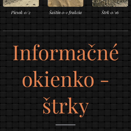
Piesok 0/2
Šaštín 0-1 frakcia
Štrk 0/16
Informačné
okienko -
štrky