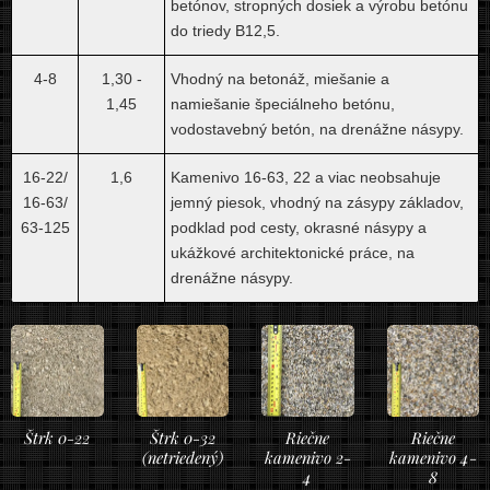
betónov, stropných dosiek a výrobu betónu
do triedy B12,5.
4-8
1,30 -
Vhodný na betonáž, miešanie a
1,45
namiešanie špeciálneho betónu,
vodostavebný betón, na drenážne násypy.
16-22/
1,6
Kamenivo 16-63, 22 a viac neobsahuje
16-63/
jemný piesok, vhodný na zásypy základov,
63-125
podklad pod cesty, okrasné násypy a
ukážkové architektonické práce, na
drenážne násypy.
Štrk 0-22
Štrk 0-32
Riečne
Riečne
(netriedený)
kamenivo 2-
kamenivo 4-
4
8