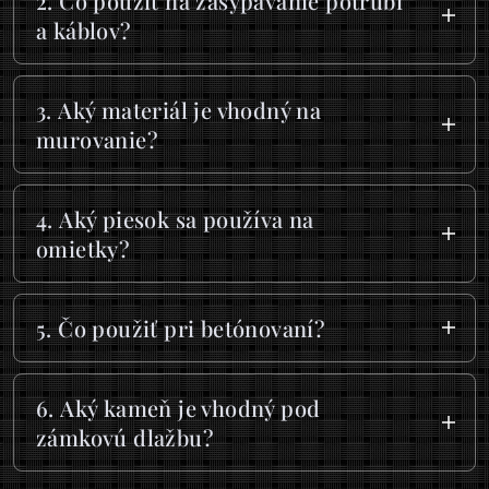
2. Čo použiť na zasypávanie potrubí
a káblov?
Frakcie 0/2 mm alebo 0/4 mm poskytujú
rovnomerné rozloženie tlaku.
3. Aký materiál je vhodný na
murovanie?
Na murovanie sa odporúča frakcia 0/4 mm.
4. Aký piesok sa používa na
omietky?
Na omietky je najvhodnejšia frakcia 0/2
mm.
5. Čo použiť pri betónovaní?
Základná frakcia je 0/4 mm, prípadne
môžete pridať frakcie 4/8 mm alebo 8/16
6. Aký kameň je vhodný pod
mm podľa potreby.
zámkovú dlažbu?
Používa sa frakcia 4/8 mm, ktorá zlepšuje