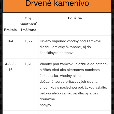
Drvené kamenivo
Obj.
Použitie
hmotnosť
Frakcia
1m3/tona
0-4
1,65
Drvený vápenec vhodný pod zámkovú
dlažbu, omietky škrabané, aj do
špeciálnych betónov
4-8/ 8-
1,61
Vhodný pod zámkovú dlažbu a do betónov
16
nižších tried ako alternatíva namiesto
štrkopiesku, vhodný aj na
dočasnú tvorbu príjazdových ciest a
chodníkov s následnou pokládkou asfaltu,
betónu alebo zámkovej dlažby a tiež
drenážne
násypy.