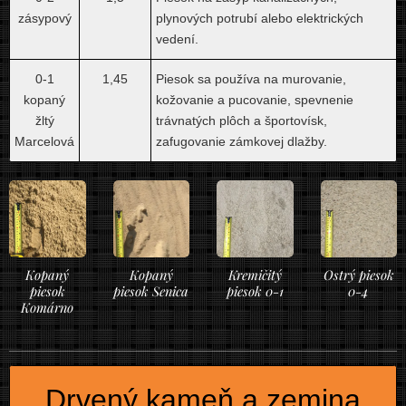
zásypový
plynových potrubí alebo elektrických
vedení.
0-1
1,45
Piesok sa používa na murovanie,
kopaný
kožovanie a pucovanie, spevnenie
žltý
trávnatých plôch a športovísk,
Marcelová
zafugovanie zámkovej dlažby.
Kopaný
Kopaný
Kremičitý
Ostrý piesok
piesok
piesok Senica
piesok 0-1
0-4
Komárno
Drvený kameň a zemina