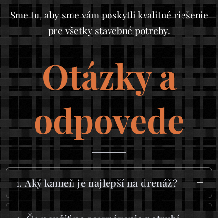
Sme tu, aby sme vám poskytli kvalitné riešenie
pre všetky stavebné potreby.
Otázky a
odpovede
1. Aký kameň je najlepší na drenáž?
Frakcie 16/32 mm, 16/22 mm alebo 8/16 mm
sú ideálne pre drenážne systémy.