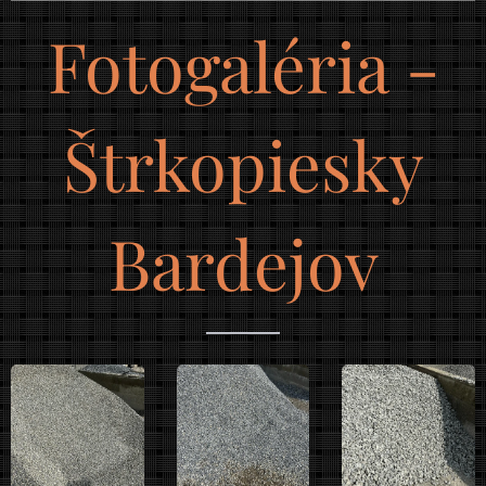
drenáž a minimalizuje riziko poškodenia
Fotogaléria -
dlažby mrazom.
Štrkopiesky
Bardejov