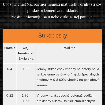
Upozornenie! Náš partner nemusí mať všetky druhy štrkov,
pieskov a kameniva na sklade.
Prosím, informujte sa u neho o aktuálnej ponuke.
Štrkopiesky
Frakcia
Obj.
Použitie
hmotnosť
1m3/tona
0-4
1,65
Jemný štrkopiesok vhodný na potery hál a
tenkostenné betóny, 0-4 aj do špeciálnych
betónov, A-0-8 60%, vhodný na podlahové
kúrenie.
0-22
1,70 -
Vhodný na všeobecnú betonáž podláh,
1,85
prekladov,pilierov, taktiež stabilizačných