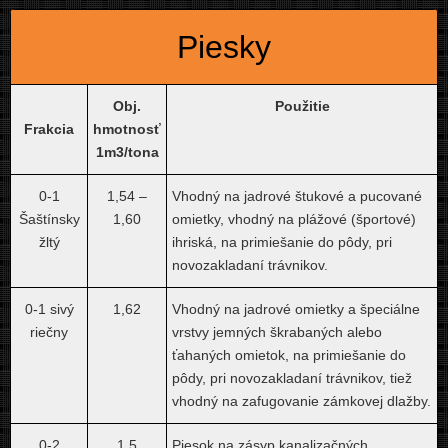
Piesky
Obj.
Použitie
Frakcia
hmotnosť
1m3/tona
0-1
1,54 –
Vhodný na jadrové štukové a pucované
Šaštínsky
1,60
omietky, vhodný na plážové (športové)
žltý
ihriská, na primiešanie do pôdy, pri
novozakladaní trávnikov.
0-1 sivý
1,62
Vhodný na jadrové omietky a špeciálne
riečny
vrstvy jemných škrabaných alebo
ťahaných omietok, na primiešanie do
pôdy, pri novozakladaní trávnikov, tiež
vhodný na zafugovanie zámkovej dlažby.
0-2
1,5
Piesok na zásyp kanalizačných,