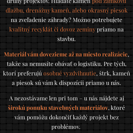
druhy projektov. Hľadáte kameň
pod zámkovú
dlažbu, drenážny kameň, alebo okrasný piesok
na zveľadenie záhrady? Možno potrebujete
kvalitný recyklát či dovoz zeminy
priamo na
stavbu.
Materiál vám dovezieme až na miesto realizácie
,
takže sa nemusíte obávať o logistiku. Pre tých,
ktorí preferujú
osobné vyzdvihnutie
, štrk, kameň
a piesok sú vám k dispozícii priamo u nás.
A nezostávame len pri tom – u nás nájdete aj
širokú ponuku stavebných materiálov
, ktoré
vám pomôžu dokončiť každý projekt bez
problémov.