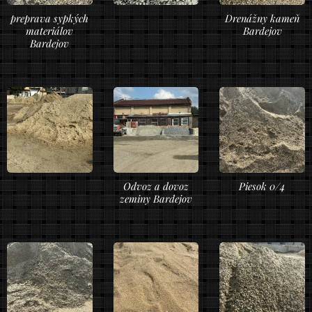
preprava sypkých
Drenážny kameň
materiálov
Bardejov
Bardejov
Odvoz a dovoz
Piesok 0/4
zeminy Bardejov