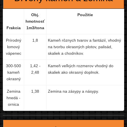
Obj.
Použitie
hmotnosť
Frakcia
1m3/tona
Prírodný
1,8
Kameň rôznych tvarov a fantázií, vhodný
lomový
na tvorbu okrasných plotov, palisád,
vápenec
skaliek a chodníkov.
300-500
1,42 -
Kameň veľkých rozmerov vhodný do
kameň
2,48
skaliek ako okrasný doplnok.
okrasný
Zemina
1,38
Zemina na zásypy a násypy.
hnedá -
ornica