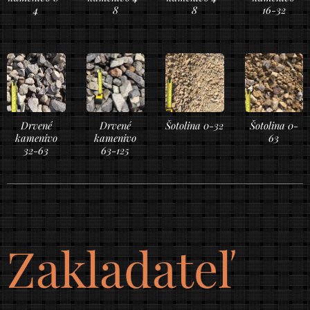
4
8
8
16-32
Drvené
Drvené
Šotolina 0-32
Šotolina 0-
kamenivo
kamenivo
63
32-63
63-125
Zakladateľ