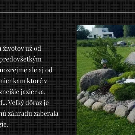
 životov už od
i predovšetkým
amozrejme ale aj od
dmienkam ktoré v
znejšie jazierka,
... Veľký dôraz je
snú záhradu zaberala
ie.