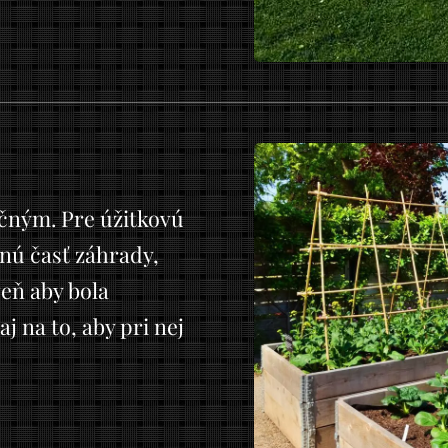
očným. Pre úžitkovú
nú časť záhrady,
eň aby bola
 na to, aby pri nej