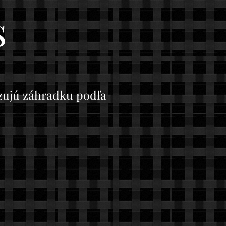
s
izujú záhradku podľa