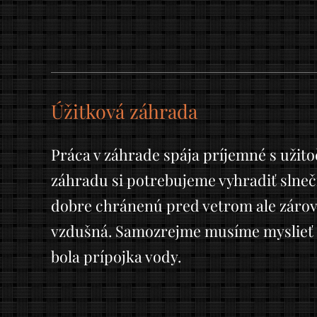
Úžitková záhrada
Práca v záhrade spája príjemné s užit
záhradu si potrebujeme vyhradiť slneč
dobre chránenú pred vetrom ale zárov
vzdušná. Samozrejme musíme myslieť aj
bola prípojka vody.