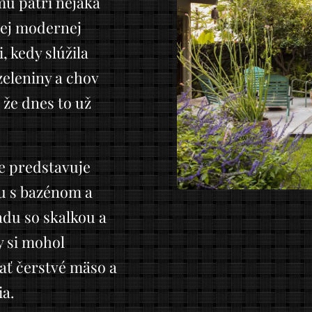
u patrí nejaká
nej modernej
 kedy slúžila
eleniny a chov
že dnes to už
le predstavuje
nu s bazénom a
adu so skalkou a
y si mohol
ať čerstvé mäso a
ia.