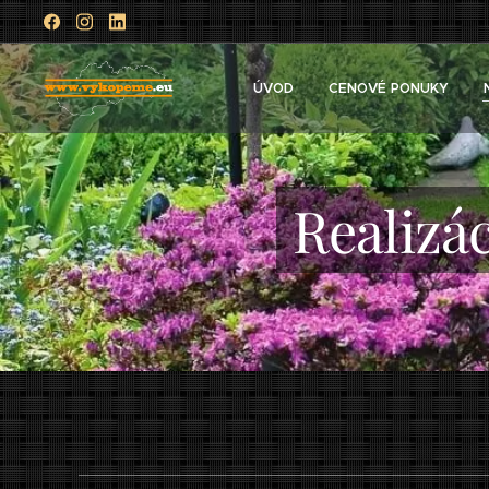
ÚVOD
CENOVÉ PONUKY
Realizá