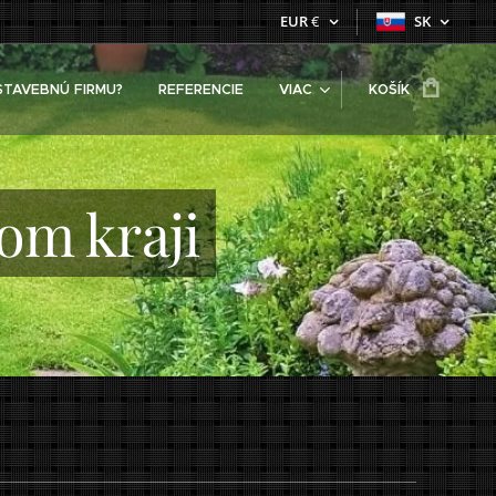
EUR
€
SK
STAVEBNÚ FIRMU?
REFERENCIE
VIAC
KOŠÍK
om kraji