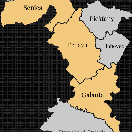
Senica
Piešťany
Trnava
Hlohovec
Galanta