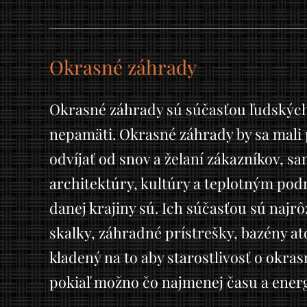
Okrasné záhrady
Okrasné záhrady sú súčasťou ľudských
nepamäti. Okrasné záhrady by sa mal
odvíjať od snov a želaní zákazníkov, s
architektúry, kultúry a teplotným po
danej krajiny sú. Ich súčasťou sú najrô
skalky, záhradné prístrešky, bazény atď
kladený na to aby starostlivosť o okra
pokiaľ možno čo najmenej času a energ