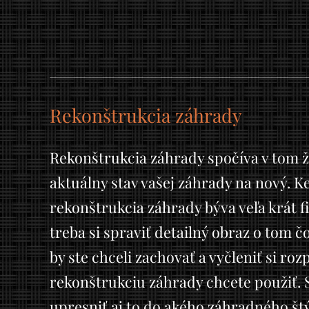
Rekonštrukcia záhrady
Rekonštrukcia záhrady spočíva v tom 
aktuálny stav vašej záhrady na nový. K
rekonštrukcia záhrady býva veľa krát 
treba si spraviť detailný obraz o tom č
by ste chceli zachovať a vyčleniť si roz
rekonštrukciu záhrady chcete použiť. 
upresniť aj to do akého záhradného štý