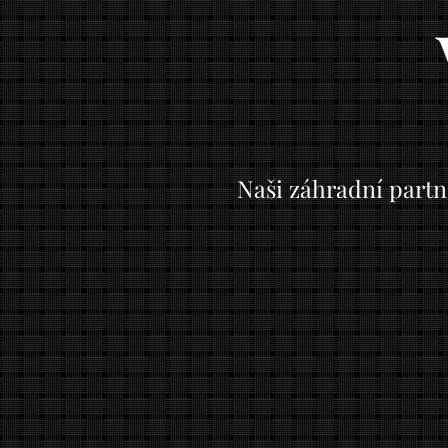
Naši záhradní partn