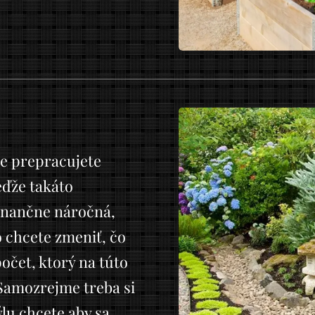
že prepracujete
eďže takáto
finančne náročná,
o chcete zmeniť, čo
počet, ktorý na túto
Samozrejme treba si
lu chcete aby sa