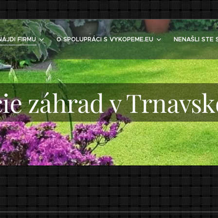
NÁJDI FIRMU
O SPOLUPRÁCI S VYKOPEME.EU
NENAŠLI STE 
cie záhrad v Trnavsk