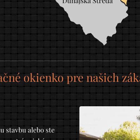
Dunajská Streda
čné okienko pre našich zá
iu stavbu alebo ste