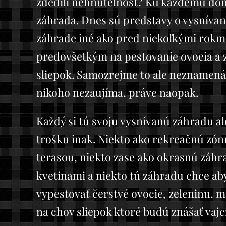
zdedili nehnuteľnosť? Ku každému dom
záhrada. Dnes sú predstavy o vysníva
záhrade iné ako pred niekoľkými rokmi,
predovšetkým na pestovanie ovocia a z
sliepok. Samozrejme to ale neznamená 
nikoho nezaujíma, práve naopak.
Každý si tú svoju vysnívanú záhradu a
trošku inak. Niekto ako rekreačnú zó
terasou, niekto zase ako okrasnú záhr
kvetinami a niekto tú záhradu chce ab
vypestovať čerstvé ovocie, zeleninu, m
na chov sliepok ktoré budú znášať vajc