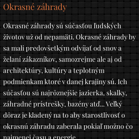
Okrasné záhrady
Okrasné záhrady sú súčasťou ľudských
životov už od nepamäti. Okrasné záhrady by
sa mali predovšetkým odvíjať od snov a
želaní zákazníkov, samozrejme ale aj od
architektúry, kultúry a teplotným
podmienkam ktoré v danej krajiny sú. Ich
súčasťou sú najrôznejšie jazierka, skalky,
záhradné prístrešky, bazény atď... Veľký
dôraz je kladený na to aby starostlivosť o
okrasnú záhradu zaberala pokiaľ možno čo
najmenej času a energie.