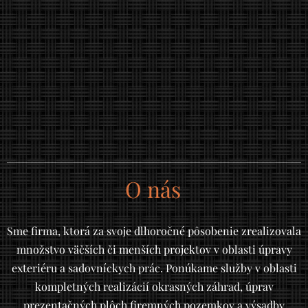
O nás
Sme firma, ktorá za svoje dlhoročné pôsobenie zrealizovala
množstvo väčších či menších projektov v oblasti úpravy
exteriéru a sadovníckych prác. Ponúkame služby v oblasti
kompletných realizácií okrasných záhrad, úprav
prezentačných plôch firemných pozemkov a výsadby