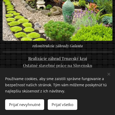
rekonštrukcia záhrady Galanta
Realizácie záhrad Trnavský kraj
Ostatné stavebné práce na Slovensku
Používame cookies, aby sme zaistili správne fungovanie a
bezpečnosť našich stránok. Tým vám môžeme poskytnúť tú
najlepšiu skúsenosť z ich návštevy.
Zakladateľ
Prijať nevyhnutné
Prijať všetko