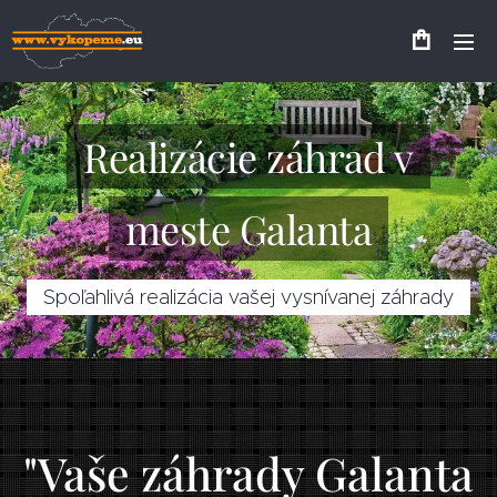
Realizácie záhrad v
meste Galanta
Spoľahlivá realizácia vašej vysnívanej záhrady
"Vaše záhrady Galanta