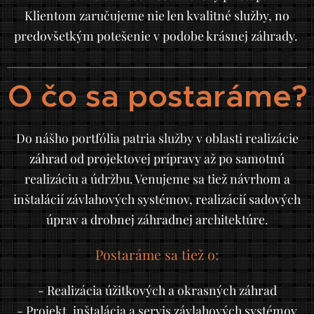
Klientom zaručujeme nie len kvalitné služby, no
predovšetkým potešenie v podobe krásnej záhrady.
O čo sa postaráme?
Do nášho portfólia patria služby v oblasti realizácie
záhrad od projektovej prípravy až po samotnú
realizáciu a údržbu. Venujeme sa tiež návrhom a
inštalácií závlahových systémov, realizácií sadových
úprav a drobnej záhradnej architektúre.
Postaráme sa tiež o:
- Realizácia úžitkových a okrasných záhrad
- Projekt, inštalácia a servis závlahových systémov