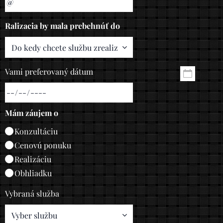
Ralizacia by mala prebehnúť do
Vami preferovaný dátum
Mám záujem o
Konzultáciu
Cenovú ponuku
Realizáciu
Obhliadku
Vybraná služba