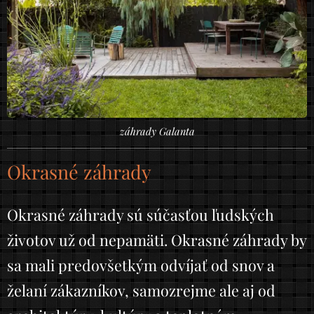
záhrady Galanta
Okrasné záhrady
Okrasné záhrady sú súčasťou ľudských
životov už od nepamäti. Okrasné záhrady by
sa mali predovšetkým odvíjať od snov a
želaní zákazníkov, samozrejme ale aj od