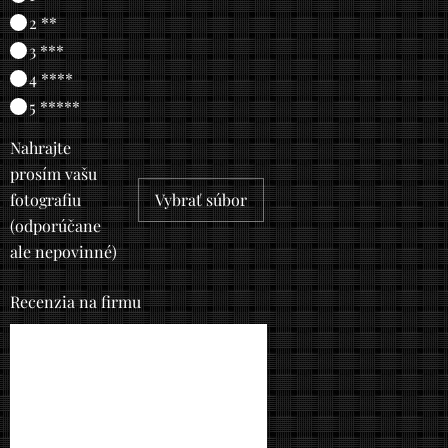
2 **
3 ***
4 ****
5 *****
Nahrajte
prosím vašu
fotografiu
Vybrať súbor
(odporúčane
ale nepovinné)
Recenzia na firmu