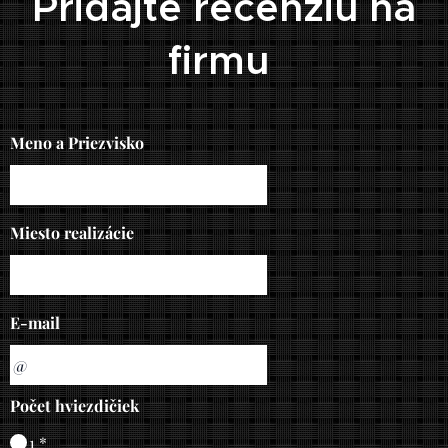
Pridajte recenziu na
firmu
Meno a Priezvisko
Miesto realizácie
E-mail
Počet hviezdičiek
1 *