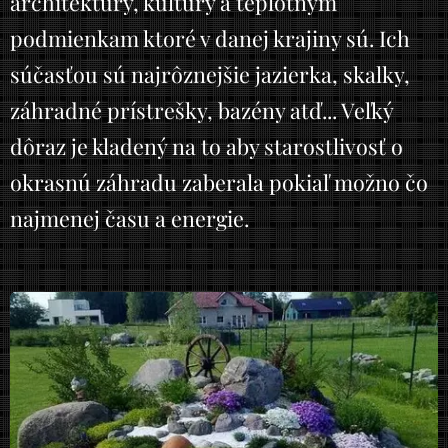
architektúry, kultúry a teplotným
podmienkam ktoré v danej krajiny sú. Ich
súčasťou sú najrôznejšie jazierka, skalky,
záhradné prístrešky, bazény atď... Veľký
dôraz je kladený na to aby starostlivosť o
okrasnú záhradu zaberala pokiaľ možno čo
najmenej času a energie.