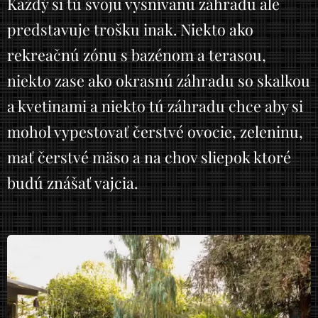
Každý si tú svoju vysnívanú záhradu ale
predstavuje trošku inak. Niekto ako
rekreačnú zónu s bazénom a terasou,
niekto zase ako okrasnú záhradu so skalkou
a kvetinami a niekto tú záhradu chce aby si
mohol vypestovať čerstvé ovocie, zeleninu,
mať čerstvé mäso a na chov sliepok ktoré
budú znášať vajcia.