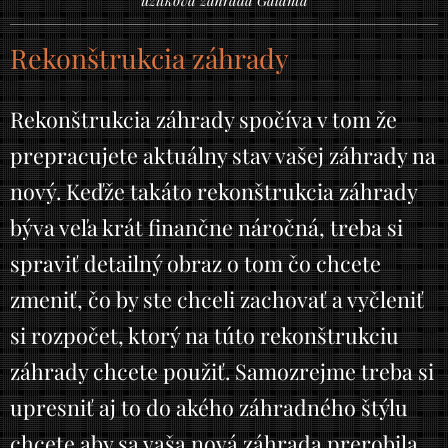
Rekonštrukcia záhrady
Rekonštrukcia záhrady spočíva v tom že
prepracujete aktuálny stav vašej záhrady na
nový. Keďže takáto rekonštrukcia záhrady
býva veľa krát finančne náročná, treba si
spraviť detailný obraz o tom čo chcete
zmeniť, čo by ste chceli zachovať a vyčleniť
si rozpočet, ktorý na túto rekonštrukciu
záhrady chcete použiť. Samozrejme treba si
upresniť aj to do akého záhradného štýlu
chcete aby sa vaša nová záhrada prerobila.