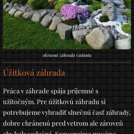
okrasná záhrada Galanta
Úžitková záhrada
Práca v záhrade spája príjemné s
užitočným. Pre úžitkovú záhradu si
potrebujeme vyhradiť slnečnú časť záhrady,
dobre chránenú pred vetrom ale zároveň
aby bola vzdušná. Samozrejme musíme