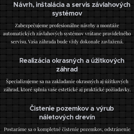
Návrh, inštalácia a servis závlahových
💧
systémov
Zabezpečujeme profesionálne návrhy a montáže
automatických závlahových systémov vrátane pravidelného
servisu. Vaša záhrada bude vždy dokonale zavlažená.
Realizácia okrasných a úžitkových
🌳
záhrad
Špecializujeme sa na zakladanie okrasných aj úžitkových
záhrad, ktoré splnia vaše estetické aj praktické požiadavky.
Čistenie pozemkov a výrub
🧹
náletových drevín
Postaráme sa o kompletné čistenie pozemkov, odstránenie