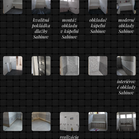
kvalitná
montáž
obkladač
moderné
pokládka
obkladu
kúpeľní
obklady
dlažby
v kúpeľni
Sabinov
Sabinov
Sabinov
Sabinov
interiérov
é obklady
Sabinov
realizácia