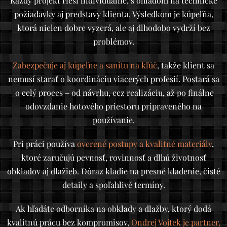
Každý projekt rieši individuálne, s ohľadom na technické
požiadavky aj predstavy klienta. Výsledkom je kúpeľňa,
ktorá nielen dobre vyzerá, ale aj dlhodobo vydrží bez
problémov.
Zabezpečuje aj kúpeľne a sanitu na kľúč
, takže klient sa
nemusí starať o koordináciu viacerých profesií. Postará sa
o celý proces – od návrhu, cez realizáciu, až po finálne
odovzdanie hotového priestoru pripraveného na
používanie.
Pri práci používa
overené postupy a kvalitné materiály
,
ktoré zaručujú pevnosť, rovinnosť a dlhú životnosť
obkladov aj dlažieb. Dôraz kladie na presné kladenie, čisté
detaily a spoľahlivé termíny.
Ak hľadáte odborníka na obklady a dlažby, ktorý dodá
kvalitnú prácu bez kompromisov,
Ondrej Vojtek je partner,