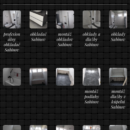
profesion
obkladač
montáž
obklady a
obklady
álny
Sabinov
obkladov
dlažby
Sabinov
obkladač
Sabinov
Sabinov
Sabinov
montáž
montáž
podlahy
dlažby v
Sabinov
kúpeľni
Sabinov