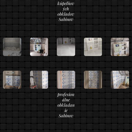
kúpeľňov
ých
obkladov
Sabinov
profesion
álne
obkladan
ie
Sabinov