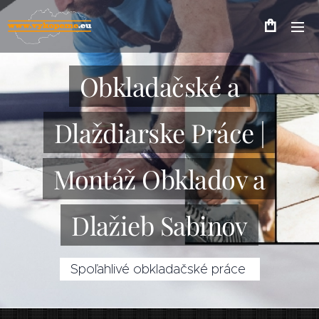
Obkladačské a
Dlaždiarske Práce |
Montáž Obkladov a
Dlažieb Sabinov
Spoľahlivé obkladačské práce