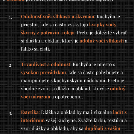
Odolnosť voči vlhkosti a škvrnám
: Kuchyňa je
priestor, kde sa často vyskytujú
kvapky vody
,
škvrny z potravín
a
oleja
.
Preto je dôležité vybrať
si dlážku a obklad, ktorý je
odolný voči vlhkosti
a
ľahko sa čistí.
Trvanlivosť a odolnosť
: Kuchyňa je miesto s
vysokou prevádzkou
, kde sa často pohybujete a
manipulujete s kuchynskými nádobami. Preto je
vhodné zvoliť si dlážku a obklad, ktorý je
odolný
voči nárazom
a opotrebeniu.
Estetika
:
Dlážka a obklad by mali vizuálne
ladíť s
interiérom
vašej kuchyne. Zvážte farbu, textúru a
vzor dlážky a obkladu, aby sa
dopĺňali s vaším