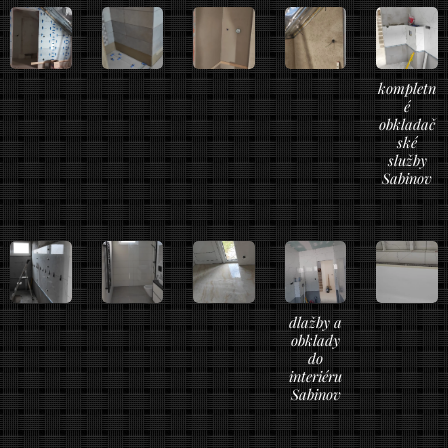
kompletn
é
obkladač
ské
služby
Sabinov
dlažby a
obklady
do
interiéru
Sabinov