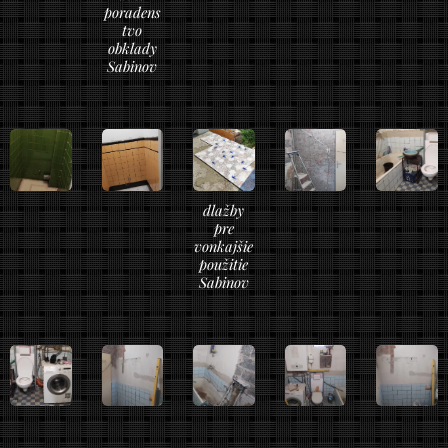
poradens
tvo
obklady
Sabinov
dlažby
pre
vonkajšie
použitie
Sabinov