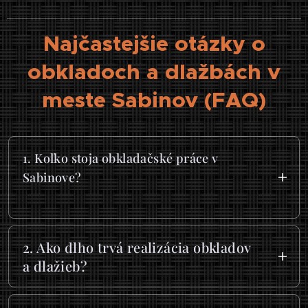
Najčastejšie otázky o
obkladoch a dlažbách v
meste Sabinov (FAQ)
1. Koľko stoja obkladačské práce v
Sabinove?
Cena za obklady a dlažby v Sabinove sa
najčastejšie pohybuje od 20 € do 50 € za
2. Ako dlho trvá realizácia obkladov
m², v závislosti od náročnosti realizácie.
a dlažieb?
Jednoduché pokládky klasických formátov
Dĺžka realizácie závisí od rozsahu prác a