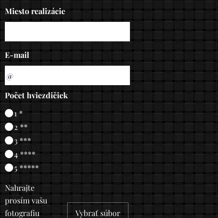
Miesto realizácie
E-mail
Počet hviezdičiek
1 *
2 **
3 ***
4 ****
5 *****
Nahrajte
prosím vašu
fotografiu
Vybrať súbor