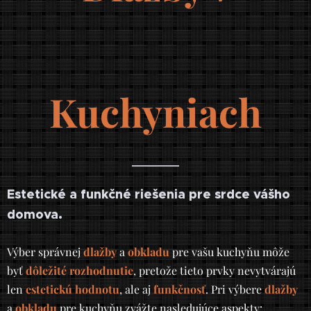
Kuchyniach
Estetické a funkčné riešenia pre srdce vášho
domova.
Výber správnej
dlažby
a
obkladu
pre vašu kuchyňu môže
byť
dôležité rozhodnutie
, pretože tieto prvky nevytvárajú
len
estetickú hodnotu
, ale aj
funkčnosť
. Pri výbere
dlažby
a
obkladu
pre kuchyňu zvážte nasledujúce aspekty: