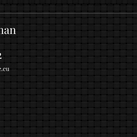
iman
2
e.eu