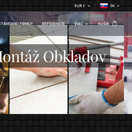
EUR
€
SK
STAVEBNÚ FIRMU?
REFERENCIE
VIAC
KOŠÍK
 Montáž Obkladov
V