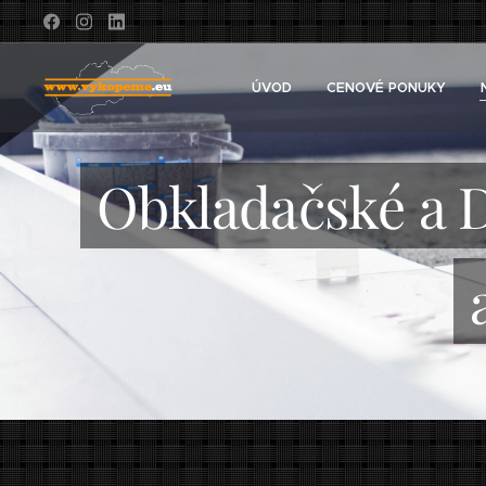
ÚVOD
CENOVÉ PONUKY
Obkladačské a D