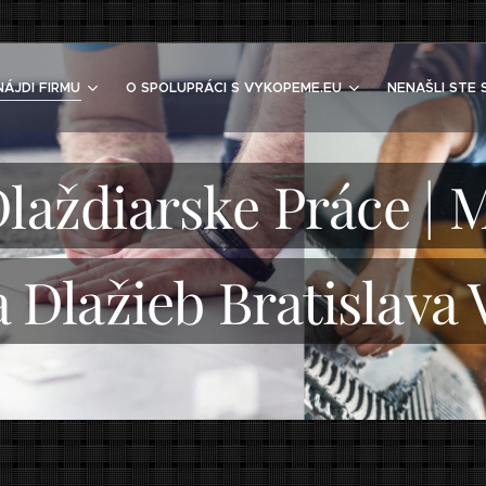
NÁJDI FIRMU
O SPOLUPRÁCI S VYKOPEME.EU
NENAŠLI STE 
laždiarske Práce |
a Dlažieb Bratislava 