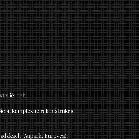
exteriéroch.
lácia, komplexné rekonštrukcie
ádzkach (Aupark, Eurovea).