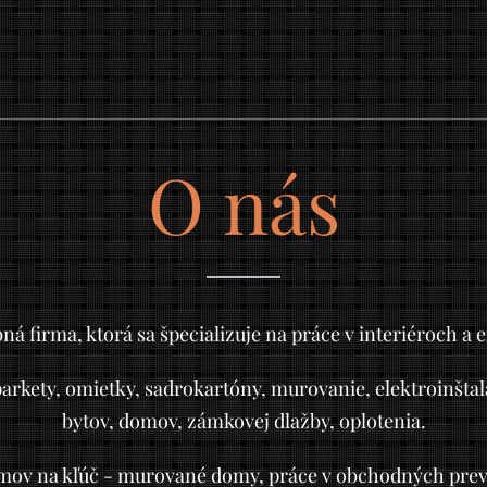
O nás
á firma, ktorá sa špecializuje na práce v interiéroch a 
parkety, omietky, sadrokartóny, murovanie, elektroinšta
bytov, domov, zámkovej dlažby, oplotenia.
omov na kľúč - murované domy, práce v obchodných prev