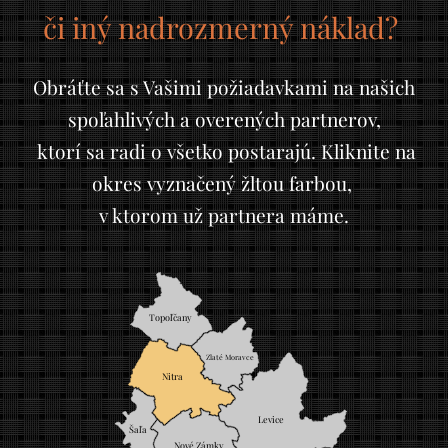
či iný nadrozmerný náklad?
Obráťte sa s Vašimi požiadavkami na našich
spoľahlivých a overených partnerov,
ktorí sa radi o všetko postarajú. Kliknite na
okres vyznačený žltou farbou,
v ktorom už partnera máme.
Topoľčany
Zlaté Moravce
Nitra
Levice
Šaľa
Nové Zámky