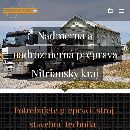
Nadmerná a
nadrozmerná preprava
Nitriansky kraj
Potrebujete prepraviť stroj,
stavebnú techniku,