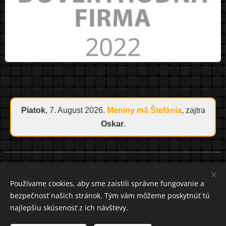
Piatok
, 7. August 2026.
Meniny má
Štefánia
, zajtra
Oskar
.
Cookies
Používame cookies, aby sme zaistili správne fungovanie a
bezpečnosť našich stránok. Tým vám môžeme poskytnúť tú
Jazyky
najlepšiu skúsenosť z ich návštevy.
Slovenčina
Čeština