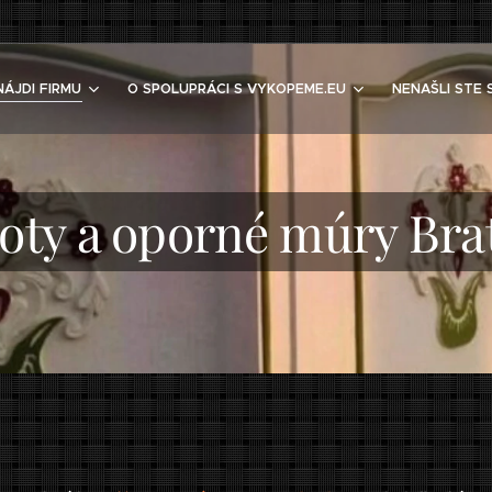
NÁJDI FIRMU
O SPOLUPRÁCI S VYKOPEME.EU
NENAŠLI STE 
ty a oporné múry Brat