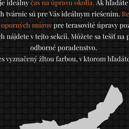
je ideálny
čas na úpravu okolia.
Ak hľadáte
h tvárnic sú pre Vás ideálnym riešením.
Re
a
oporných múrov
pre terasovité úpravy po
 nájdete v tejto sekcii. Môžete sa tešiť na
odborné poradenstvo.
s vyznačený žltou farbou, v ktorom hľadáte