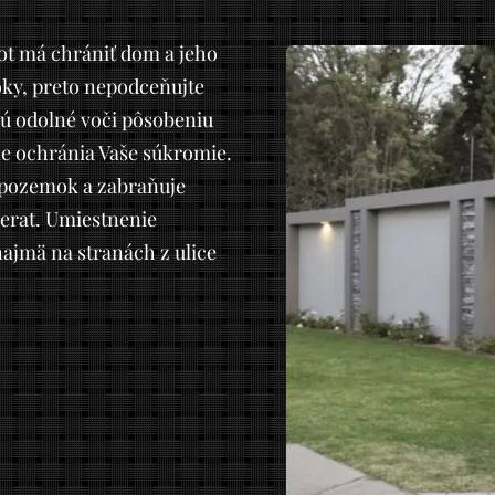
ot má chrániť dom a jeho
oky, preto nepodceňujte
sú odolné voči pôsobeniu
le ochránia Vaše súkromie.
 pozemok a zabraňuje
erat. Umiestnenie
ajmä na stranách z ulice