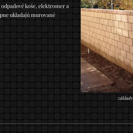
 odpadové koše, elektromer a
upne ukladajú murované
základy