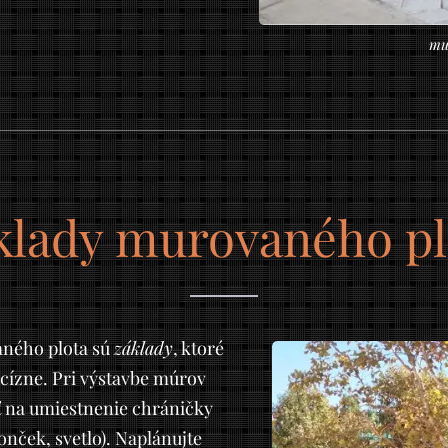
mu
klady murovaného pl
aného plota sú
základy
, ktoré
ecízne. Pri výstavbe múrov
eť na umiestnenie chráničky
onček, svetlo). Naplánujte