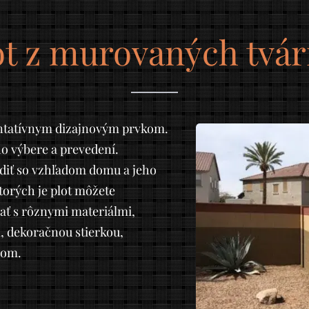
ot z murovaných tvár
zentatívnym dizajnovým prvkom.
eho výbere a prevedení.
adiť so vzhľadom domu a jeho
torých je plot môžete
ať s rôznymi materiálmi,
 dekoračnou stierkou,
vom.