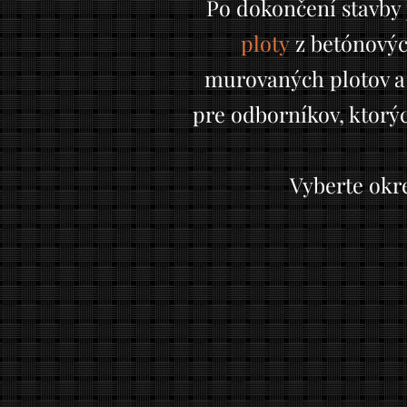
Po dokončení stavby 
ploty
z betónovýc
murovaných plotov 
pre odborníkov, ktorých
Vyberte okre