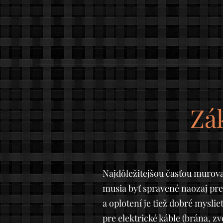
Zá
Najdôležitejšou časťou murov
musia byť spravené naozaj pr
a oplotení je tiež dobré mysli
pre elektrické káble (brána, zv