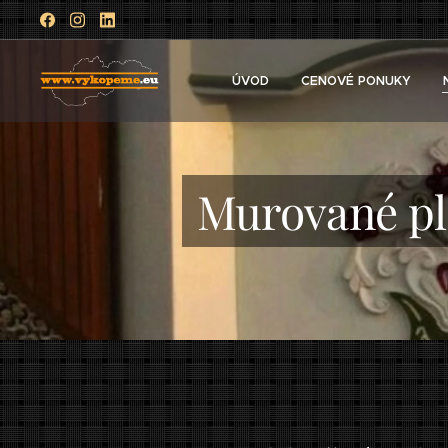
ÚVOD
CENOVÉ PONUKY
Murované plo