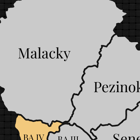
Malacky
Pezino
Sen
BA IV
BA III