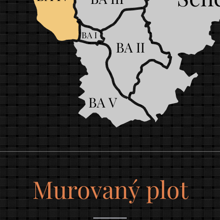
BA I
BA II
BA V
Murovaný plot