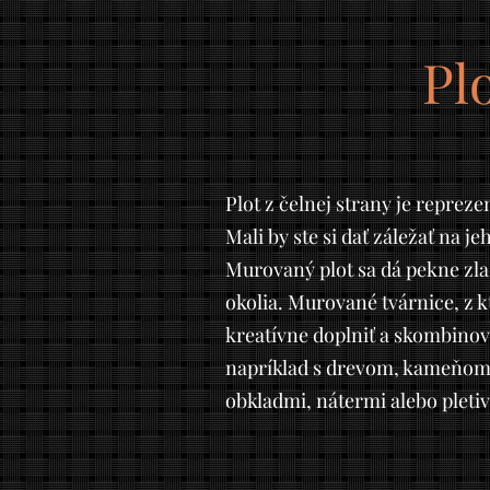
Pl
Plot z čelnej strany je repre
Mali by ste si dať záležať na j
Murovaný plot sa dá pekne zl
okolia. Murované tvárnice, z k
kreatívne doplniť a skombinov
napríklad s drevom, kameňom,
obkladmi, nátermi alebo pleti