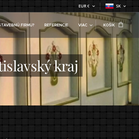
EUR
€
SK
STAVEBNÚ FIRMU?
REFERENCIE
VIAC
KOŠÍK
islavský kraj