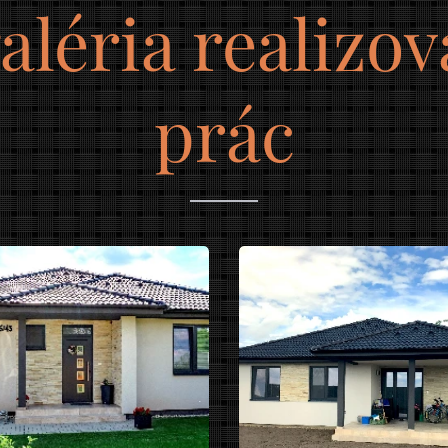
aléria realizo
prác