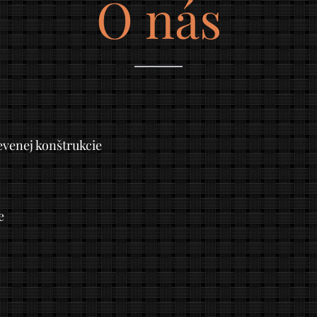
O nás
evenej konštrukcie
e