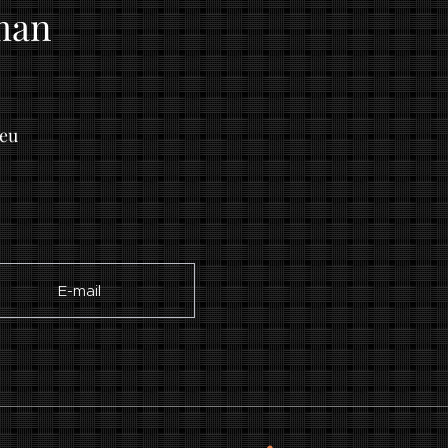
man
2
eu
✉ E-mail