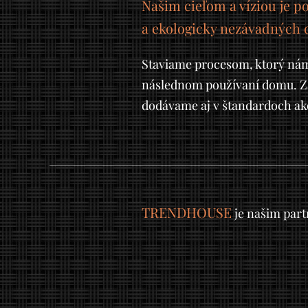
Našim cieľom a víziou je po
a ekologicky nezávadných 
Staviame procesom, ktorý nám
následnom používaní domu. Za
dodávame aj v štandardoch ak
TRENDHOUSE
je našim part