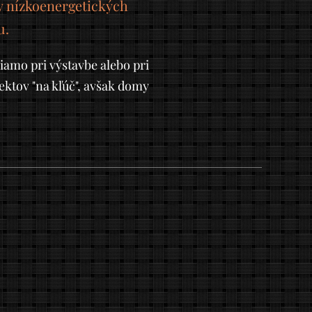
by nízkoenergetických
u.
amo pri výstavbe alebo pri
ktov "na kľúč", avšak domy