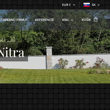
EUR
€
SK
STAVEBNÚ FIRMU?
REFERENCIE
VIAC
KOŠÍK
itra