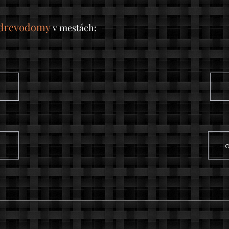
drevodomy
v mestách: