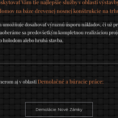
skytovať Vám tie najlepšie služby v oblasti výstav
domov na báze drevenej nosnej konštrukcie na trh
 umožňuje dosahovať výraznú úsporu nákladov, či už pri
oberáme sa predovšetkým kompletnou realizáciou proje
o holodom alebo hrubá stavba.
Demolačné a búracie práce:
nerom aj v oblasti
Demolácie Nové Zámky