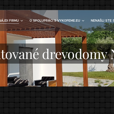
NÁJDI FIRMU
O SPOLUPRÁCI S VYKOPEME.EU
NENAŠLI STE 
tované drevodomy N