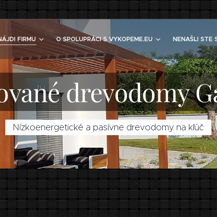
NÁJDI FIRMU
O SPOLUPRÁCI S VYKOPEME.EU
NENAŠLI STE 
ované drevodomy Ga
Nízkoenergetické a pasívne drevodomy na kľúč