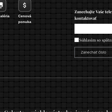
Zanechajte Vaše tel
aléria
Cenová
kontaktovať
ponuka
Súhlasím so spät
Zanechať číslo