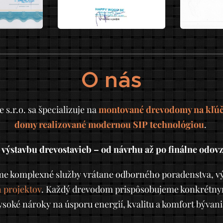
O nás
s.r.o. sa špecializuje na
montované drevodomy na kľúč,
domy realizované modernou SIP technológiou
.
ýstavbu drevostavieb – od návrhu až po finálne odov
me komplexné služby vrátane odborného poradenstva, v
 projektov
. Každý drevodom prispôsobujeme konkrétnym
ysoké nároky na úsporu energií, kvalitu a komfort bývani