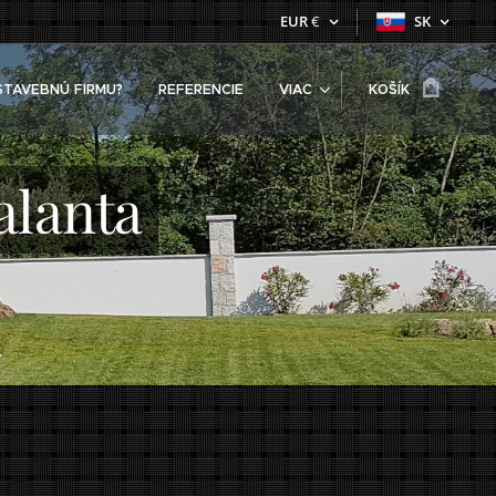
EUR
€
SK
STAVEBNÚ FIRMU?
REFERENCIE
VIAC
KOŠÍK
lanta