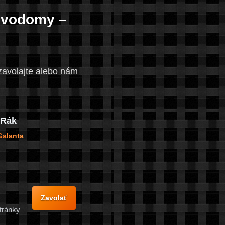
evodomy –
zavolajte alebo nám
 Rák
alanta
Zavolať
stránky