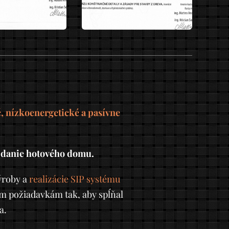
 nízkoenergetické a pasívne
zdanie hotového domu.
ýroby a
realizácie SIP systému
 požiadavkám tak, aby spĺňal
a.