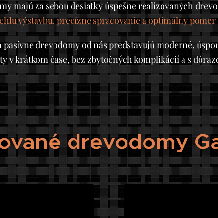
my majú za sebou desiatky úspešne realizovaných drevo
chlu výstavbu, precízne spracovanie a optimálny pomer c
 pasívne drevodomy od nás predstavujú moderné, úspor
ty v krátkom čase, bez zbytočných komplikácií a s dôra
ované drevodomy Ga