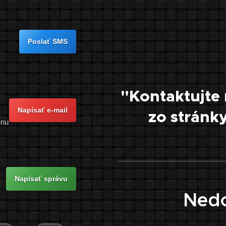
Poslať SMS
"Kontaktujte 
Napísať e-mail
zo strán
enu
Napísať správu
Nedo
.