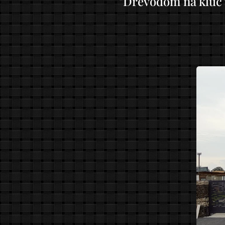
"Drevodom na kľúč v