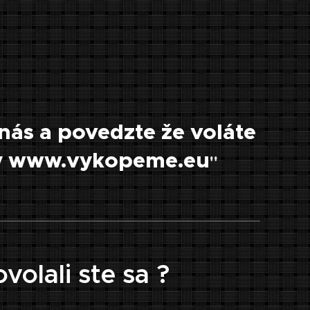
nás a povedzte že voláte
ky www.vykopeme.eu
"
volali ste sa ?